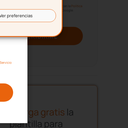
itio está protegido por reCAPTCHA y se aplican la
Política
de Privacidad
y los
Términos de Servicio
de Google.
Ver preferencias
SUSCRIBIRME
Servicio
Descarga gratis
la
plantilla para