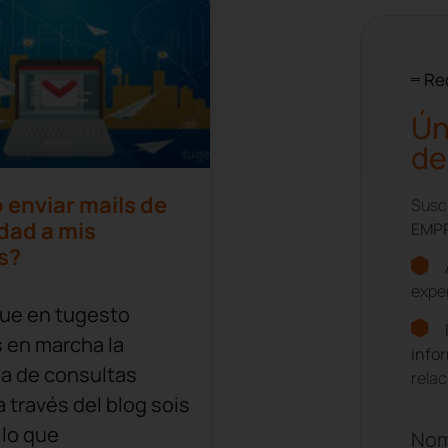
Re
Ún
de
 enviar mails de
Suscr
dad a mis
EMP
s?
expe
ue en tugesto
 en marcha la
info
ía de consultas
rela
a través del blog sois
lo que
No