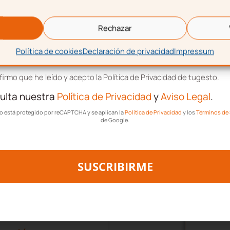
es, ser necesario
eo electrónico
Este s
e una persona ponga
Rechazar
 y aparte en su vida
Política de cookies
Declaración de privacidad
Impressum
tación de términos y condiciones
irmo que he leído y acepto la Política de Privacidad de tugesto.
ulta nuestra
Política de Privacidad
y
Aviso Legal
.
zález
1 comentario
tio está protegido por reCAPTCHA y se aplican la
Política de Privacidad
y los
Términos de 
de Google.
SUSCRIBIRME