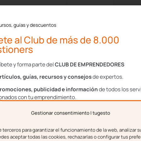
iz
No hay comentarios
ursos, guías y descuentos
Ape
te al Club de más de 8.000
tioners
Cor
íbete y forma parte del
CLUB DE EMPRENDEDORES
rtículos, guías, recursos y consejos
de expertos.
Ace
romociones, publicidad e información
de todos los serv
con
ionados con tu emprendimiento.
cho al olvido va
do pequeñas
Con
Gestionar consentimiento | tugesto
s
bre
Apellidos
Priva
Con
terceros para garantizar el funcionamiento de la web, analizar s
el pasado puede, en
es aceptar todas las cookies, rechazarlas o configurar tus prefe
Priv