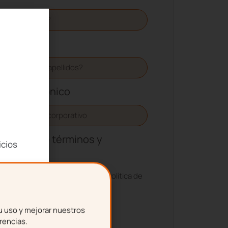
llidos
reo electrónico
ptación de términos y
icios
diciones
firmo que he leído y acepto la Política de
cidad de tugesto.
sulta nuestra
Política de
u uso y mejorar nuestros
rencias.
acidad
y
Aviso Legal
.