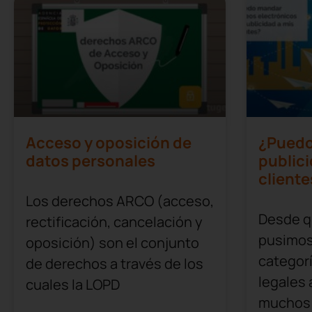
Acceso y oposición de
¿Puedo
datos personales
publici
cliente
Los derechos ARCO (acceso,
Desde q
rectificación, cancelación y
pusimos
oposición) son el conjunto
categor
de derechos a través de los
legales 
cuales la LOPD
muchos 