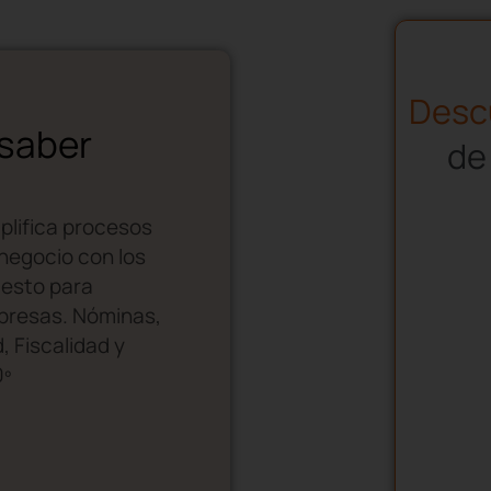
Descu
 saber
de
plifica procesos
 negocio con los
gesto para
resas. Nóminas,
, Fiscalidad y
0º