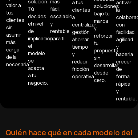
solución.
más
a tus
activar
valor a
soluciones
Tú
fácil,
clientes
la
tus
bajo tu
decides
escalable
a
colabora
clientes
marca
el nivel
y
centralizar
con
sin
y
de
rentable
gestión,
facilidad,
asumir
reforzar
implicación;
para ti.
ahorrar
agilidad
más
tu
el
tiempo
y
carga
propuesta
modelo
y
hacerla
de la
sin
se
reducir
crecer
necesaria.
desarrollar
adapta
fricción
de
desde
a tu
operativa.
forma
cero.
negocio.
rápida
y
rentable.
Quién hace qué en cada modelo del