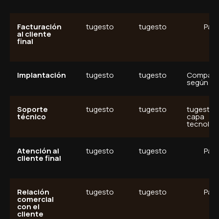
Facturación
tugesto
tugesto
Part
al cliente
final
Implantación
tugesto
tugesto
Comparti
según m
Soporte
tugesto
tugesto
tugesto 
técnico
capa
tecnológ
Atención al
tugesto
tugesto
Part
cliente final
Relación
tugesto
tugesto
Part
comercial
con el
cliente