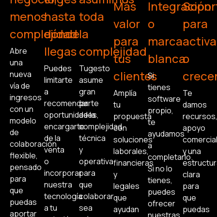
Más
Integración
Sopor
menos
hasta
toda
valor
o
para
complejidad
dónde
la
para
marca
activa
llegas
complejidad
Abre
tus
blanca
o
una
Puedes
Tugesto
clientes
crece
nueva
Si
limitarte
asume
vía de
tienes
a
gran
Amplía
Te
ingresos
software
recomendar
parte
tu
damos
con un
propio,
oportunidades,
de la
propuesta
recursos
modelo
te
encargarte
complejidad
con
apoyo
de
ayudamos
de la
técnica
soluciones
comercia
colaboración
a
venta
y
laborales,
y una
flexible,
completarlo.
o
operativa
financieras
estructur
pensado
Si no lo
incorporar
para
y
clara
para
tienes,
nuestra
que
legales
para
que
puedes
tecnología
colaborar
que
que
puedas
ofrecer
a tu
sea
ayudan
puedas
aportar
nuestras