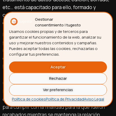
etc… está capacitado para ello, formado y
comprometido con esta política de protección
Gestionar
de datos.
consentimiento | tugesto
Usamos cookies propias y de terceros para
En caso de uso de datos reales en entornos de
garantizar el funcionamiento de la web, analizar su
pruebas, se garantiza que estos cuentan con
uso y mejorar nuestros contenidos y campañas.
Puedes aceptar todas las cookies, rechazarlas o
niveles de protección, cifrado y control de
configurar tus preferencias.
acceso equivalentes a los del entorno de
producción.
Aceptar
Rechazar
Conservación de los datos
Ver preferencias
Los datos personales proporcionados se
conservarán durante el plazo de tiempo necesario
Política de cookies
Política de Privacidad
Aviso Legal
para cumplir con la finalidad para la que fueron
recabados mientras se mantenga la relación