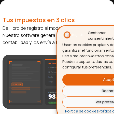
Tus impuestos en 3 clics
Del libro de registro al modelo fiscal presentado.
Gestionar
Nuestro software genera los modelos a partir de tu
consentimiento
contabilidad y los envía a la
AEAT
.
Usamos cookies propias y de
garantizar el funcionamiento 
uso y mejorar nuestros con
Puedes aceptar todas las co
configurar tus preferencias.
Acept
Recha
Ver prefer
Política de cookies
Política 