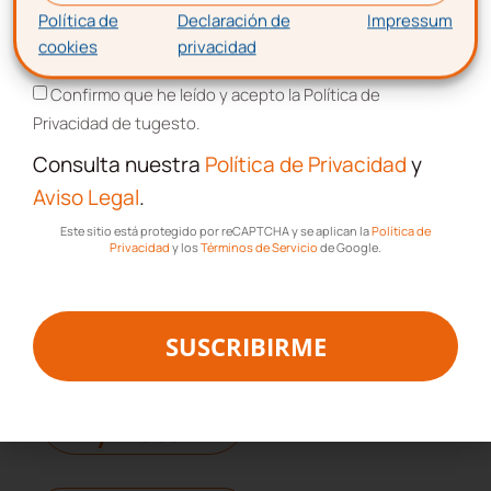
empresas. Nóminas, gestión
Política de
Declaración de
Impressum
Laboral, Facturación,
cookies
privacidad
Aceptación de términos y condiciones
Contabilidad, Fiscalidad y
Confirmo que he leído y acepto la Política de
Asesoría Legal en una sola
Privacidad de tugesto.
plataforma 360º
Consulta nuestra
Política de Privacidad
y
Aviso Legal
.
Saber más
Este sitio está protegido por reCAPTCHA y se aplican la
Política de
Privacidad
y los
Términos de Servicio
de Google.
Encuentra más posts sobre estas temáticas
SUSCRIBIRME
Contabilidad
y Fiscal