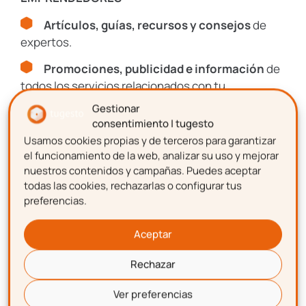
Artículos, guías, recursos y consejos
de
expertos.
Promociones, publicidad e información
de
todos los servicios relacionados con tu
emprendimiento.
Gestionar
consentimiento | tugesto
Usamos cookies propias y de terceros para garantizar
Nombre
el funcionamiento de la web, analizar su uso y mejorar
nuestros contenidos y campañas. Puedes aceptar
¿Quieres saber
todas las cookies, rechazarlas o configurar tus
preferencias.
más?
Apellidos
Aceptar
Automatiza y simplifica
procesos de gestión de tu
Rechazar
Correo electrónico
negocio con los softwares de
Ver preferencias
tugesto para autónomos y