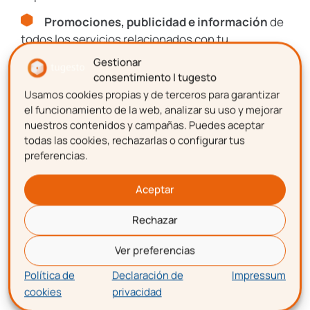
Recursos, guías y descuentos
Promociones, publicidad e información
de
Únete al Club de más de
todos los servicios relacionados con tu
8.000 gestioners
emprendimiento.
Gestionar
consentimiento | tugesto
Suscríbete y forma parte del
CLUB DE
Usamos cookies propias y de terceros para garantizar
Nombre
EMPRENDEDORES
el funcionamiento de la web, analizar su uso y mejorar
nuestros contenidos y campañas. Puedes aceptar
Artículos, guías, recursos y consejos
de
todas las cookies, rechazarlas o configurar tus
expertos.
preferencias.
Apellidos
Promociones, publicidad e información
de
Aceptar
todos los servicios relacionados con tu
emprendimiento.
Rechazar
Correo electrónico
Ver preferencias
Nombre
Política de
Declaración de
Impressum
cookies
privacidad
Aceptación de términos y condiciones