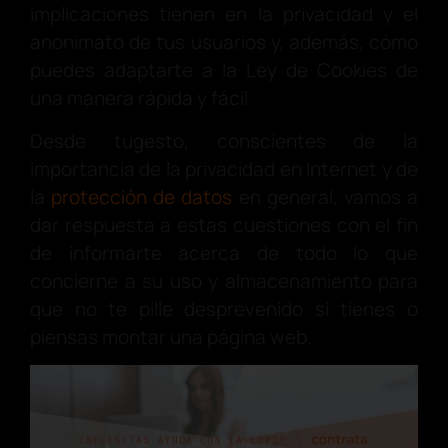
implicaciones tienen en la privacidad y el
anonimato de tus usuarios y, además, cómo
puedes adaptarte a la Ley de Cookies de
una manera rápida y fácil.
Desde tugesto, conscientes de la
importancia de la privacidad en Internet y de
la
protección de datos
en general, vamos a
dar respuesta a estas cuestiones con el fin
de informarte acerca de todo lo que
concierne a su uso y almacenamiento para
que no te pille desprevenido si tienes o
piensas montar una página web.