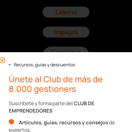
Laboral
Impagos
Consultas
Legales
Recursos, guías y descuentos
Únete al Club de más de
Protección
Datos
8.000 gestioners
I+D+I
Suscríbete y forma parte del
CLUB DE
EMPRENDEDORES
Artículos, guías, recursos y consejos
de
expertos.