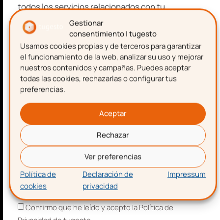
todos los servicios relacionados con tu
Privacidad
y los
Términos de Servicio
de Google.
emprendimiento.
Gestionar
consentimiento | tugesto
Usamos cookies propias y de terceros para garantizar
Nombre
SUSCRIBIRME
el funcionamiento de la web, analizar su uso y mejorar
nuestros contenidos y campañas. Puedes aceptar
todas las cookies, rechazarlas o configurar tus
preferencias.
Apellidos
Aceptar
Rechazar
Correo electrónico
Ver preferencias
Descarga gratis
la
Política de
Declaración de
Impressum
cookies
privacidad
Aceptación de términos y condiciones
plantilla para hacer una
Confirmo que he leído y acepto la Política de
nómina