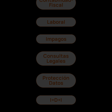
Fiscal
Laboral
Impagos
Consultas
Legales
Protección
Datos
I+D+I