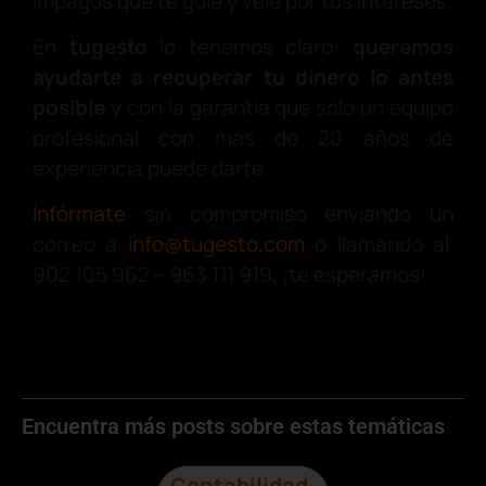
impagos que te guíe y vele por tus intereses.
En
tugesto
lo tenemos claro:
queremos
ayudarte a recuperar tu dinero lo antes
posible
y con la garantía que sólo un equipo
profesional con más de 20 años de
experiencia puede darte.
Infórmate
sin compromiso enviando un
correo a
info@tugesto.com
o llamando al
902 105 962 – 963 111 919, ¡te esperamos!
Encuentra más posts sobre estas temáticas
Contabilidad-