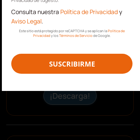
Privacidad de tugesto.
Consulta nuestra
Política de Privacidad
y
Aviso Legal
.
Este sitio está protegido por reCAPTCHA y se aplican la
Política de
Privacidad
y los
Términos de Servicio
de Google.
SUSCRIBIRME
¡Descarga!