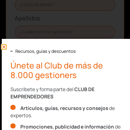
Apellidos
Correo electrónico
Recursos, guías y descuentos
Únete al Club de más de
Aceptación de términos y
8.000 gestioners
condiciones
Suscríbete y forma parte del
CLUB DE
Confirmo que he leído y acepto la Política de
EMPRENDEDORES
Privacidad de tugesto.
Artículos, guías, recursos y consejos
de
Consulta nuestra
Política de Privacidad
expertos.
y
Aviso Legal
.
Promociones, publicidad e información
de
Este sitio está protegido por reCAPTCHA y se aplican la
Política de