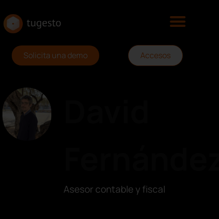
Solicita una demo
Accesos
David
Fernánde
Asesor contable y fiscal