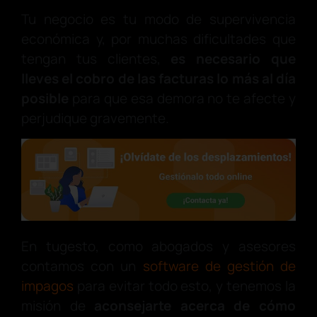
Tu negocio es tu modo de supervivencia
económica y, por muchas dificultades que
tengan tus clientes,
es necesario que
lleves el cobro de las facturas lo más al día
posible
para que esa demora no te afecte y
perjudique gravemente.
En tugesto, como abogados y asesores
contamos con un
software de gestión de
impagos
para evitar todo esto, y tenemos la
misión de
aconsejarte acerca de cómo