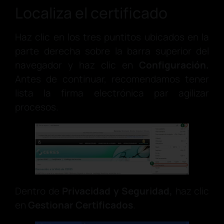
Localiza el certificado
Haz clic en los tres puntitos ubicados en la
parte derecha sobre la barra superior del
navegador y haz clic en
Configuración.
Antes de continuar, recomendamos tener
lista la firma electrónica par agilizar
procesos.
Dentro de
Privacidad y Seguridad,
haz clic
en
Gestionar Certificados
.