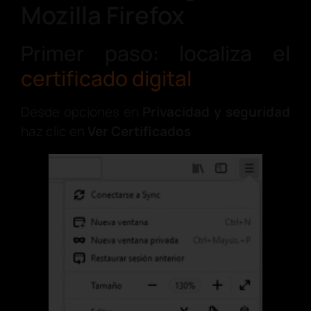
Mozilla Firefox
Primer paso: localiza el
certificado digital
Desde opciones en
Privacidad y seguridad
haz clic en
Ver Certificados