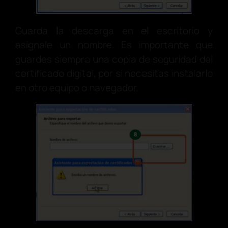
Guarda la descarga en el escritorio y
asígnale un nombre. Es importante que
guardes siempre una copia de seguridad del
certificado digital, por si necesitas instalarlo
en otro equipo o navegador.