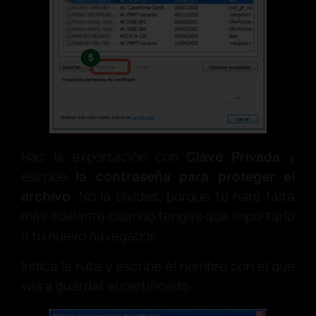
Haz la exportación con
Clave Privada
y
escribe
la contraseña para proteger el
archivo
. No la olvides, porque te hará falta
más adelante cuando tengas que importarlo
a tu nuevo navegador.
Indica la ruta y escribe el nombre con el que
vas a guardar el certificado.