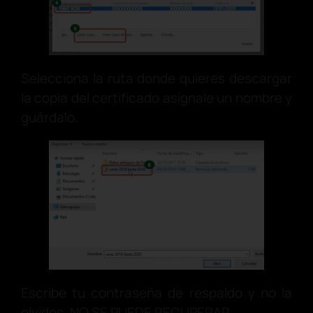
Selecciona la ruta donde quieres descargar
la copia del certificado asígnale un nombre y
guárdalo.
Escribe tu contraseña de respaldo y no la
olvides, NO SE PUEDE RECUPERAR.