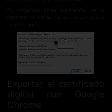
Es obligatorio poner contraseña, de lo
contrario no podrás
importar este certificado al
nuevo navegador.
Exportar el certificado
digital con Google
Chrome