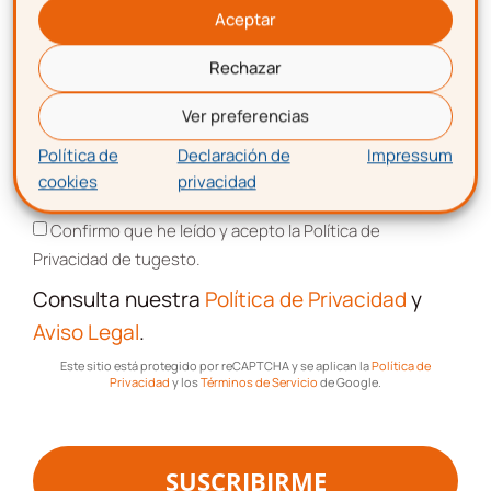
Aceptar
Rechazar
Correo electrónico
Ver preferencias
Política de
Declaración de
Impressum
cookies
privacidad
Aceptación de términos y condiciones
Confirmo que he leído y acepto la Política de
Ahora que ya tienes tu certificado en el
Privacidad de tugesto.
escritorio, si necesitas importarlo para
Consulta nuestra
Política de Privacidad
y
utilizarlo en un nuevo navegador, USB o
Aviso Legal
.
equipo, sigue los pasos de nuestra guía de
instalación del certificado digital
.
Este sitio está protegido por reCAPTCHA y se aplican la
Política de
Privacidad
y los
Términos de Servicio
de Google.
Gestiona así tus certificados digitales de
manera cómoda y rápida.
Ya estarían todos los pasos
SUSCRIBIRME