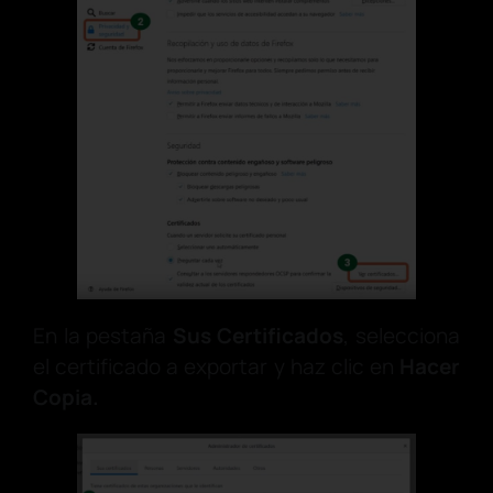
En la pestaña
Sus Certificados
, selecciona
el certificado a exportar y haz clic en
Hacer
Copia.