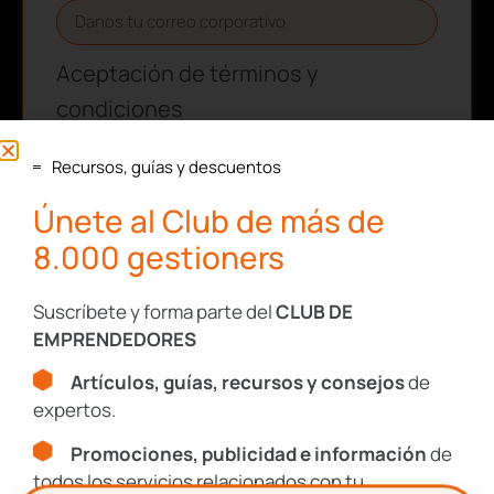
Aceptación de términos y
condiciones
Confirmo que he leído y acepto la Política de
Recursos, guías y descuentos
Privacidad de tugesto.
Únete al Club de más de
Consulta nuestra
Política de Privacidad
8.000 gestioners
y
Aviso Legal
.
Este sitio está protegido por reCAPTCHA y se aplican la
Política de
Privacidad
y los
Términos de Servicio
de Google.
Suscríbete y forma parte del
CLUB DE
EMPRENDEDORES
Artículos, guías, recursos y consejos
de
SUSCRIBIRME
expertos.
Promociones, publicidad e información
de
todos los servicios relacionados con tu