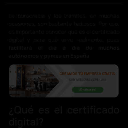
La burocracia y los trámites, en muchas
ocasiones, son bastante tediosos. Por eso,
es importante conocer qué es el certificado
digital y para qué sirve realmente, pues
facilitará el día a día de muchos
autónomos y pymes en España
.
¿Qué es el certificado
digital?