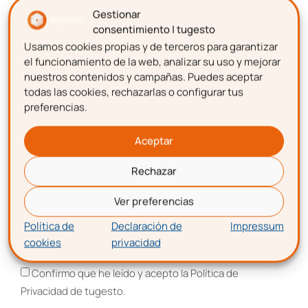
emprendimiento.
Gestionar
consentimiento | tugesto
Usamos cookies propias y de terceros para garantizar
Nombre
el funcionamiento de la web, analizar su uso y mejorar
nuestros contenidos y campañas. Puedes aceptar
todas las cookies, rechazarlas o configurar tus
preferencias.
Descarga gratis
la
Apellidos
plantilla para hacer una
Aceptar
nómina
Rechazar
Correo electrónico
Ver preferencias
Política de
Declaración de
Impressum
cookies
privacidad
Aceptación de términos y condiciones
Confirmo que he leído y acepto la Política de
Privacidad de tugesto.