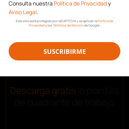
Consulta nuestra
Política de Privacidad
y
Aviso Legal
.
Este sitio está protegido por reCAPTCHA y se aplican la
Política de
Privacidad
y los
Términos de Servicio
de Google.
¡Descarga!
SUSCRIBIRME
Descarga gratis
la plantilla
de cuadrante de trabajo