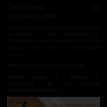
Certificado de
representante
La expide la FNMT-RCM (la Fábrica Nacional
de Moneda y Timbre), encontrando de
Administrador único o solidario, de persona
jurídica y de entidad sin personalidad
jurídica.
Administración pública
Permite regular los sistemas de
identificación de las distintas
Administraciones Públicas.