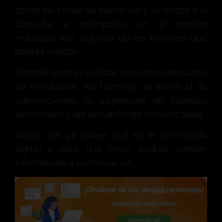
datos del censo de población y viviendas o la
consulta e inscripción en el padrón
municipal son algunos de los trámites que
podrás realizar.
También podrás realizar consultas de multas
de circulación, los trámites de solicitud de
subvenciones, la asignación de colegios
electorales y las actuaciones comunicadas.
Ahora que ya sabes qué es el certificado
digital y para qué sirve, podrás ampliar
información a continuación.