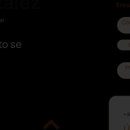
ález
Encu
al
Co
to se
P
R
Ú