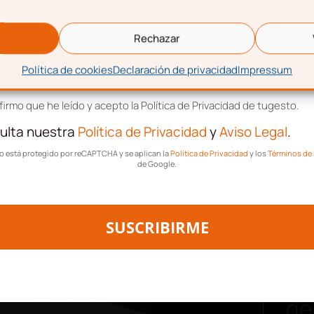
eo electrónico
 será
título ejecutivo
, es
luntaria, podremos acudir
Rechazar
as.
Política de cookies
Declaración de privacidad
Impressum
tación de términos y condiciones
ntres, en tugesto, como
ayudaremos a resolver de
irmo que he leído y acepto la Política de Privacidad de tugesto.
 las costas judiciales a
ulta nuestra
Política de Privacidad
y
Aviso Legal
.
os.
tio está protegido por reCAPTCHA y se aplican la
Política de Privacidad
y los
Términos de 
de Google.
recibimos, no podemos
tiempo posible. Nuestro
dida de lo posible.
SUSCRIBIRME
Des
de