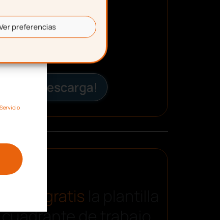
Ver preferencias
¡Descarga!
Servicio
carga gratis
la plantilla
 cuadrante de trabajo