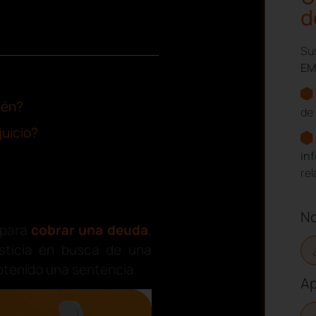
d
Sus
EM
ién?
de 
juicio?
in
re
N
 para
cobrar una deuda
,
usticia en busca de una
btenido una sentencia.
Ap