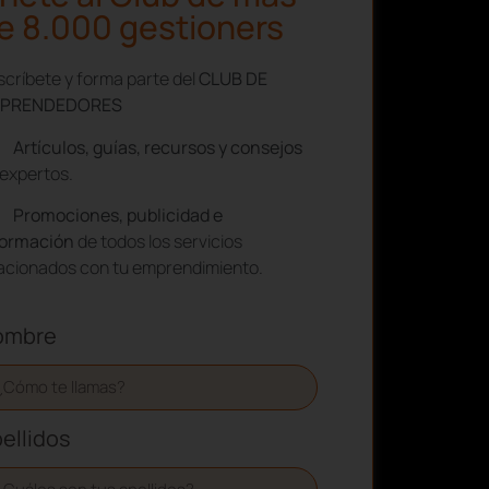
e 8.000 gestioners
críbete y forma parte del
CLUB DE
PRENDEDORES
Artículos, guías, recursos y consejos
expertos.
Promociones, publicidad e
formación
de todos los servicios
lacionados con tu emprendimiento.
ombre
ellidos