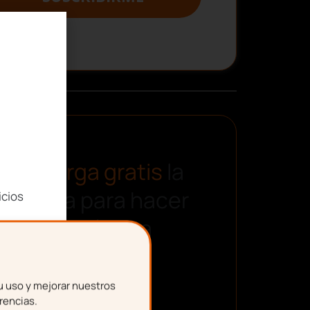
Descarga gratis
la
plantilla para hacer
icios
una nómina
u uso y mejorar nuestros
rencias.