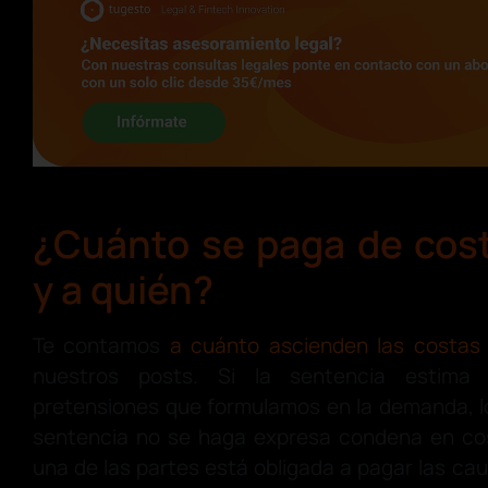
¿Cuánto se paga de cost
y a quién?
Te contamos
a cuánto ascienden las costas 
nuestros posts. Si la sentencia estima 
pretensiones que formulamos en la demanda, lo
sentencia no se haga expresa condena en co
una de las partes está obligada a pagar las ca