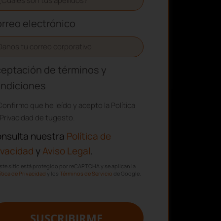
rreo electrónico
eptación de términos y
ndiciones
Confirmo que he leído y acepto la Política
Privacidad de tugesto.
nsulta nuestra
Política de
ivacidad
y
Aviso Legal
.
ste sitio está protegido por reCAPTCHA y se aplican la
ítica de Privacidad
y los
Términos de Servicio
de Google.
SUSCRIBIRME