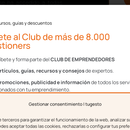
se ha accedido a todas
ado que podían existir
ursos, guías y descuentos
stra demanda, seremos
te al Club de más de 8.000
 los obligados a su pago.
tioners
ia estima todas nuestras
ada.
íbete y forma parte del
CLUB DE EMPRENDEDORES
as judiciales
rtículos, guías, recursos y consejos
de expertos.
romociones, publicidad e información
de todos los serv
ionados con tu emprendimiento.
as mismas, por tanto, el
Gestionar consentimiento | tugesto
bre
Apellidos
ante la llamada
tasación
terceros para garantizar el funcionamiento de la web, analizar s
es aceptar todas las cookies, rechazarlas o configurar tus prefe
ón judicial
que fijará lo