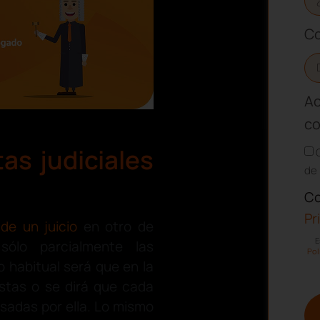
Co
Ac
co
as judiciales
de 
Co
Pr
de un juicio
en otro de
E
sólo parcialmente las
Pol
 habitual será que en la
stas o se dirá que cada
usadas por ella. Lo mismo