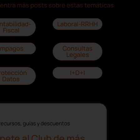
entra más posts sobre estas temáticas
ntabilidad-
Laboral-RRHH
Fiscal
Impagos
Consultas
Legales
rotección
I+D+I
Datos
ecursos, guías y descuentos
nete al Club de más