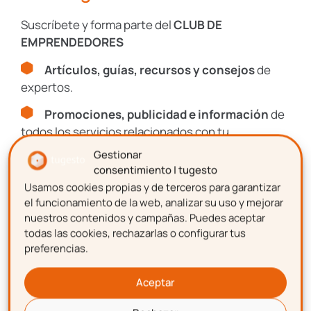
Suscríbete y forma parte del
CLUB DE
EMPRENDEDORES
Artículos, guías, recursos y consejos
de
expertos.
Encuentra más posts sobre estas temáticas
Promociones, publicidad e información
de
todos los servicios relacionados con tu
emprendimiento.
Contabilidad-
Gestionar
Fiscal
consentimiento | tugesto
Usamos cookies propias y de terceros para garantizar
Nombre
el funcionamiento de la web, analizar su uso y mejorar
Laboral
nuestros contenidos y campañas. Puedes aceptar
todas las cookies, rechazarlas o configurar tus
preferencias.
Apellidos
Impagos
Aceptar
Consultas