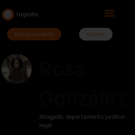
Solicita una demo
Accesos
Rosa
González
Abogada, departamento jurídico-
legal