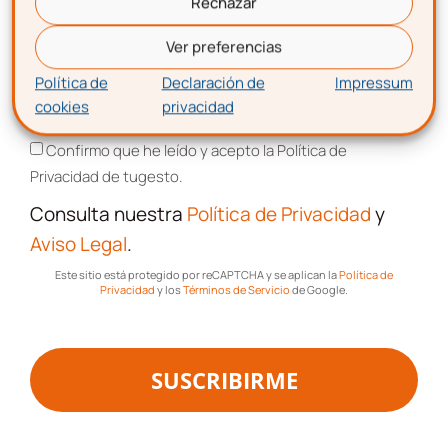
Rechazar
Legales
Correo electrónico
Ver preferencias
Protección
Política de
Declaración de
Impressum
Datos
cookies
privacidad
Aceptación de términos y condiciones
Confirmo que he leído y acepto la Política de
I+D+I
Privacidad de tugesto.
Consulta nuestra
Política de Privacidad
y
Aviso Legal
.
Recursos, guías y descuentos
Este sitio está protegido por reCAPTCHA y se aplican la
Política de
Privacidad
y los
Términos de Servicio
de Google.
Únete al Club de más de
8.000 gestioners
SUSCRIBIRME
Suscríbete y forma parte del
CLUB DE
EMPRENDEDORES