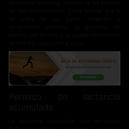
diferentes reformas, incluyen a las familias
de tipo homoparental. Cabe señalar que si
se trata de un parto, adopción o
acogimiento múltiples la duración del
permiso por lactancia se puede incrementar
de forma proporcional al caso.
Permiso de lactancia
acumulada
La lactancia acumulada solo se puede