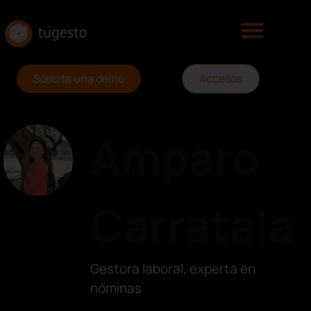
Solicita una demo
Accesos
Amparo
Carratala
Gestora laboral, experta en
nóminas