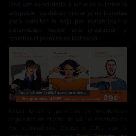
Una vez se ha dado a luz o se culmine la
adopción, se deben iniciar unos trámites
para solicitar la baja por maternidad o
paternidad, recibir una prestación y
tramitar el permiso de lactancia
.
Estas bajas y permisos se encuentran
regulados en el artículo 48 del Estatuto de
los trabajadores. Desde el 2019, con la