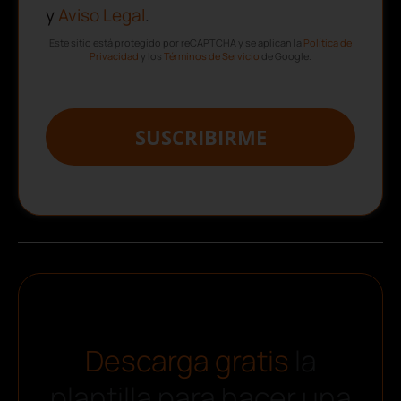
y
Aviso Legal
.
Este sitio está protegido por reCAPTCHA y se aplican la
Política de
Privacidad
y los
Términos de Servicio
de Google.
SUSCRIBIRME
Descarga gratis
la
plantilla para hacer una