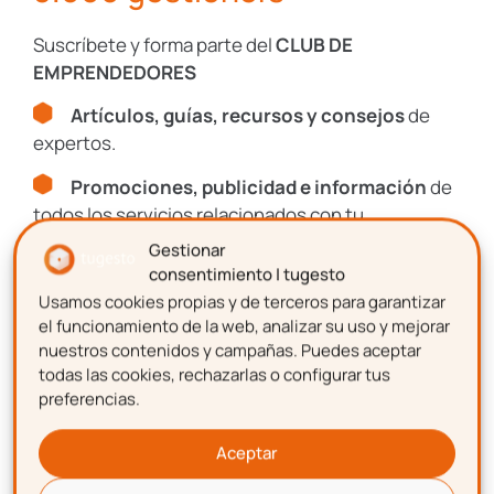
Artículos, guías, recursos y consejos
de
Suscríbete y forma parte del
CLUB DE
expertos.
EMPRENDEDORES
Promociones, publicidad e información
de
Artículos, guías, recursos y consejos
de
todos los servicios relacionados con tu
expertos.
emprendimiento.
Promociones, publicidad e información
de
todos los servicios relacionados con tu
Nombre
emprendimiento.
Gestionar
consentimiento | tugesto
Usamos cookies propias y de terceros para garantizar
Nombre
Apellidos
el funcionamiento de la web, analizar su uso y mejorar
nuestros contenidos y campañas. Puedes aceptar
todas las cookies, rechazarlas o configurar tus
preferencias.
Apellidos
Correo electrónico
Aceptar