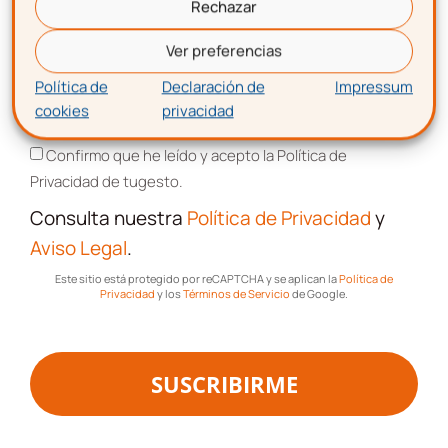
Rechazar
Correo electrónico
Aceptación de términos y
Ver preferencias
condiciones
Política de
Declaración de
Impressum
Confirmo que he leído y acepto la Política de
cookies
privacidad
Aceptación de términos y condiciones
Privacidad de tugesto.
Confirmo que he leído y acepto la Política de
Consulta nuestra
Política de Privacidad
Privacidad de tugesto.
y
Aviso Legal
.
Consulta nuestra
Política de Privacidad
y
Este sitio está protegido por reCAPTCHA y se aplican la
Política de
Privacidad
y los
Términos de Servicio
de Google.
Aviso Legal
.
Este sitio está protegido por reCAPTCHA y se aplican la
Política de
Privacidad
y los
Términos de Servicio
de Google.
SUSCRIBIRME
SUSCRIBIRME