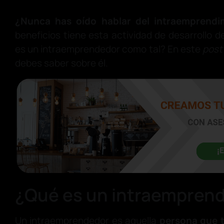
¿Nunca has oído hablar del intraemprendi
beneficios tiene esta actividad de desarrollo 
es un intraemprendedor como tal? En este
pos
debes saber sobre él.
¿Qué es un intraempren
Un intraemprendedor es aquella
persona que t