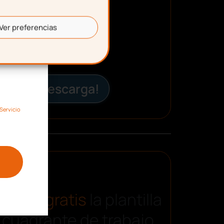
Ver preferencias
¡Descarga!
Servicio
carga gratis
la plantilla
 cuadrante de trabajo