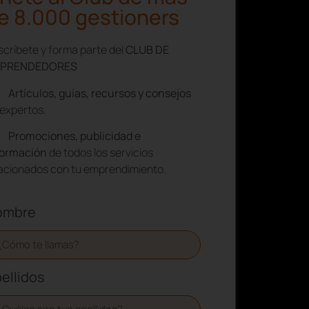
e 8.000 gestioners
críbete y forma parte del
CLUB DE
PRENDEDORES
Artículos, guías, recursos y consejos
expertos.
Promociones, publicidad e
formación
de todos los servicios
lacionados con tu emprendimiento.
ombre
ellidos