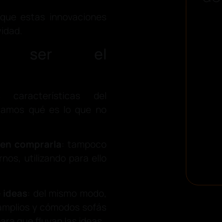
 que estas innovaciones
vidad.
a ser el
 características del
tramos qué es lo que no
 en comprarla
: tampoco
nos, utilizando para ello
 ideas
: del mismo modo,
 amplios y cómodos sofás
ara que fluyan las ideas.