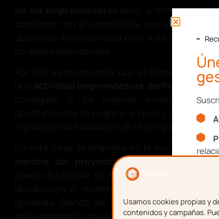
de los emprendedores
pero, a diferencia de e
contando con el respaldo de una empresa, por
desarrolla su creatividad pero está identifica
Rec
no quiere abandonarla.
Úne
Por ello, se puede decir que el intraemprendimi
ges
una
actividad emprendedora dentro de un n
consiguen a los mejores profesionales 
Suscr
oportunidades de negocio o ideas y estos se si
A
el proceso de innovación de la compañía.
P
En este caso, la empresa es la que da los re
relac
marcha del proyecto propuesto
; además, 
puede desarrollar un nuevo producto o servici
Nom
distribución o implementar un nuevo canal 
opciones. Siendo así capaz de desarrollar 
Usamos cookies propias y de 
contenidos y campañas. Pued
más estratégico, involucrado con la empresa y e