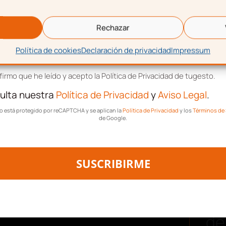
eo electrónico
Rechazar
Política de cookies
Declaración de privacidad
Impressum
tación de términos y condiciones
irmo que he leído y acepto la Política de Privacidad de tugesto.
ulta nuestra
Política de Privacidad
y
Aviso Legal
.
las
características más
tio está protegido por reCAPTCHA y se aplican la
Política de Privacidad
y los
Términos de 
de Google.
t
en los años 80
:
ez en 1985.
SUSCRIBIRME
royectos
: aunque estos
de trabajo; además, si
Des
 probable es que otros
de