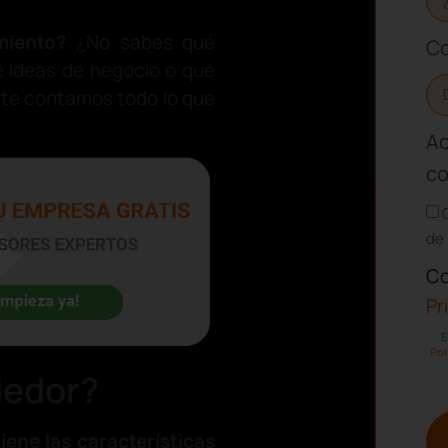
miento?
¿No sabes qué
Co
de ideas de negocio o qué
t
te contamos todo lo que
Ac
co
de 
Co
Pr
E
Pol
dedor?
iene las características