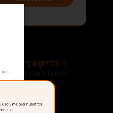
Descarga gratis
la
plantilla para hacer
icios
una nómina
u uso y mejorar nuestros
rencias.