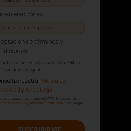
rreo electrónico
eptación de términos y
ndiciones
Confirmo que he leído y acepto la Política
Privacidad de tugesto.
nsulta nuestra
Política de
ivacidad
y
Aviso Legal
.
ste sitio está protegido por reCAPTCHA y se aplican la
ítica de Privacidad
y los
Términos de Servicio
de Google.
SUSCRIBIRME