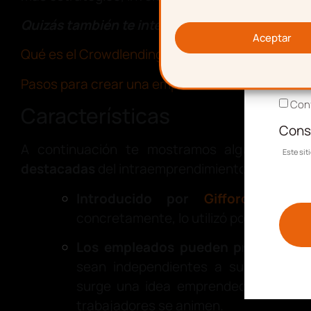
Corr
Quizás también te interese:
Aceptar
Qué es el Crowdlending y sus características
Acep
Pasos para crear una empresa
Conf
Características
Cons
A continuación te mostramos algunas de 
Este si
destacadas
del intraemprendimiento:
Introducido por
Gifford Pincho
concretamente, lo utilizó por primera v
Los empleados pueden proponer p
sean independientes a sus puestos 
surge una idea emprendedora lo más
trabajadores se animen.