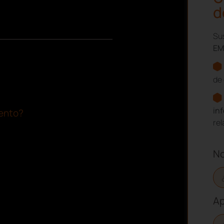
d
Sus
EM
de 
in
iento?
re
N
Ap