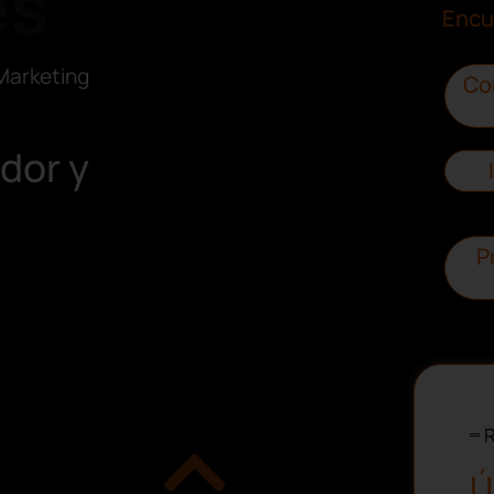
es
Encu
Marketing
Co
dor y
P
R
Ú