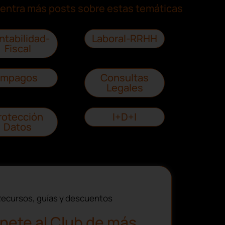
entra más posts sobre estas temáticas
ntabilidad-
Laboral-RRHH
Fiscal
Impagos
Consultas
Legales
rotección
I+D+I
Datos
ecursos, guías y descuentos
nete al Club de más