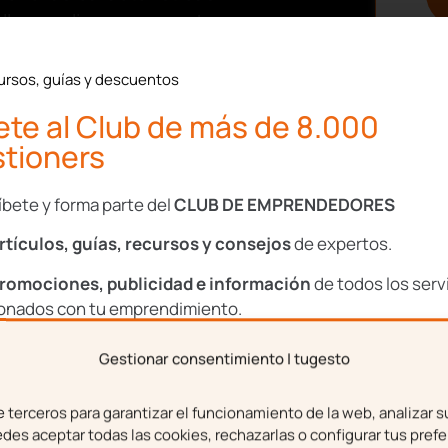
llos, realiza su proyecto
 cuenta ajena; es decir,
do con una organización y
ursos, guías y descuentos
te al Club de más de 8.000
ento es la realización de
tioners
egocio
; de esta forma, se
para encontrar nuevas
íbete y forma parte del
CLUB DE EMPRENDEDORES
enten implicados en todo
rtículos, guías, recursos y consejos
de expertos.
romociones, publicidad e información
de todos los serv
cursos para la
puesta en
ionados con tu emprendimiento.
el intraemprendimiento
o, cambiar el sistema de
Gestionar consentimiento | tugesto
bre
Apellidos
de ventas, entre otras
un comportamiento mucho
terceros para garantizar el funcionamiento de la web, analizar s
es aceptar todas las cookies, rechazarlas o configurar tus prefe
l negocio.