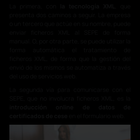
La primera, con
la tecnología XML
, que
presenta dos caminos a seguir. La empresa
o un tercero que actúe en su nombre, puede
enviar ficheros XML al SEPE de forma
manual. O, por otra parte, se puede utilizar la
forma automática el tratamiento de
ficheros XML, de forma que la gestión del
envió de los mismos se automatiza a través
del uso de servicios web.
La segunda vía para comunicarse con el
SEPE, que no involucra ficheros XML, es la
introducción online de datos de
certificados de cese
en el formulario web.