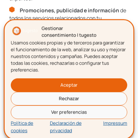
Promociones, publicidad e información
de
Laboral
todos los servicios relacionados con tu
emprendimiento.
Gestionar
Impagos
consentimiento | tugesto
Usamos cookies propias y de terceros para garantizar
Nombre
el funcionamiento de la web, analizar su uso y mejorar
Consultas
nuestros contenidos y campañas. Puedes aceptar
Legales
todas las cookies, rechazarlas o configurar tus
preferencias.
Apellidos
Protección
Aceptar
Datos
Rechazar
Correo electrónico
I+D+I
Ver preferencias
Política de
Declaración de
Impressum
cookies
privacidad
Aceptación de términos y condiciones