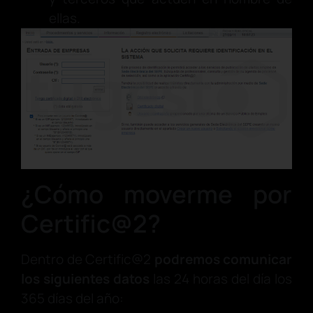
ellas.
¿Cómo moverme por
Certific@2?
Dentro de Certific@2
podremos comunicar
los siguientes datos
las 24 horas del día los
365 días del año: