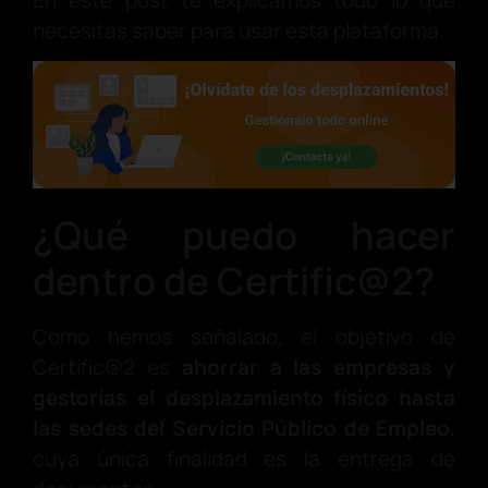
En este post te explicamos todo lo que
necesitas saber para usar esta plataforma.
¿Qué puedo hacer
dentro de Certific@2?
Como hemos señalado, el objetivo de
Certific@2 es
ahorrar a las empresas y
gestorías el desplazamiento físico hasta
las sedes del Servicio Público de Empleo
,
cuya única finalidad es la entrega de