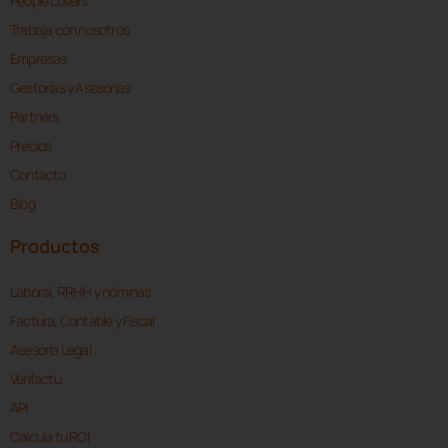
People Lovers
Trabaja con nosotros
Empresas
Gestorías y Asesorías
Partners
Precios
Contacto
Blog
Productos
Laboral, RRHH y nóminas
Factura, Contable y Fiscal
Asesoría Legal
Verifactu
API
Calcula tu ROI