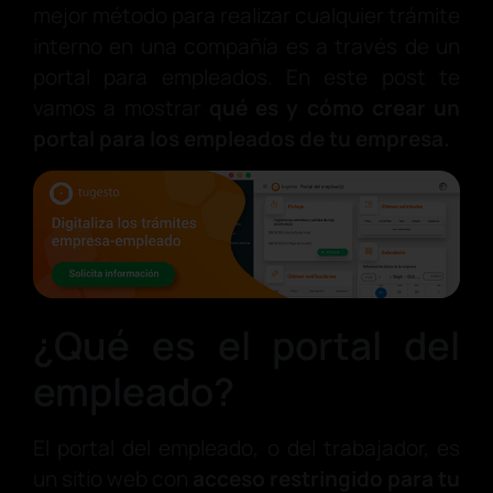
mejor método para realizar cualquier trámite
interno en una compañía es a través de un
portal para empleados. En este post te
vamos a mostrar
qué es y cómo crear un
portal para los empleados de tu empresa.
¿Qué es el portal del
empleado?
El portal del empleado, o del trabajador, es
un sitio web con
acceso restringido para tu