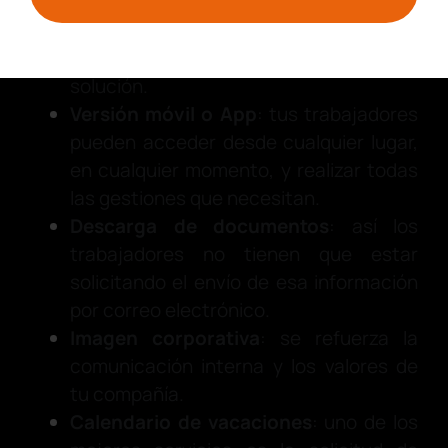
constantemente por el funcionamiento
del sistema, la página web estará
siendo más un problema que una
solución.
Versión móvil o App
: tus trabajadores
pueden acceder desde cualquier lugar,
en cualquier momento, y realizar todas
las gestiones que necesitan.
Descarga de documentos
: así los
trabajadores no tienen que estar
solicitando el envío de esa información
por correo electrónico.
Imagen corporativa
: se refuerza la
comunicación interna y los valores de
tu compañía.
Calendario de vacaciones
: uno de los