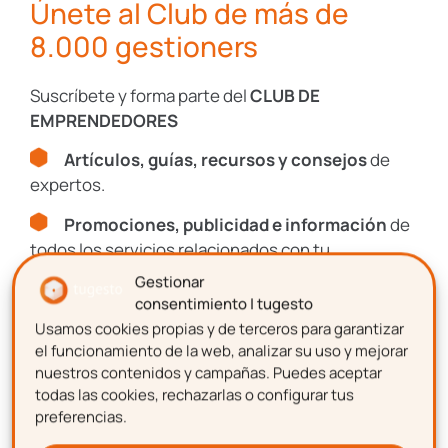
Únete al Club de más de
departamentos; de esta forma, se
8.000 gestioners
establece una imagen única y se
fomenta la colaboración entre los
Suscríbete y forma parte del
CLUB DE
distintos departamentos.
EMPRENDEDORES
Agilidad en la tramitación
: una de las
Artículos, guías, recursos y consejos
de
principales ventajas del portal del
expertos.
empleado es qué trámites que antes
Promociones, publicidad e información
de
llevaban horas o días, como la
todos los servicios relacionados con tu
evaluación de los trabajadores, pueden
emprendimiento.
Gestionar
realizarse de forma online en unos
consentimiento | tugesto
minutos.
Usamos cookies propias y de terceros para garantizar
Nombre
Aspectos a tener en
el funcionamiento de la web, analizar su uso y mejorar
nuestros contenidos y campañas. Puedes aceptar
cuenta para crear un
todas las cookies, rechazarlas o configurar tus
preferencias.
portal del empleado
Apellidos