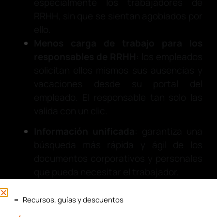
especialmente los trabajadores de
RRHH, sin que se sientan agobiados por
ello.
Menos carga de trabajo para los
responsables de RRHH
: los empleados
solicitan ellos mismos sus ausencias y
vacaciones desde su portal del
empleado. El responsable tan solo las
valida con un clic.
Información unificada
: garantiza una
búsqueda más rápida y ágil de los
documentos corporativos y personales
que pueda necesitar el trabajador.
Mejora la cultura de la empresa
: el
portal del empleado es imprescindible
Recursos, guías y descuentos
para grandes empresas, distribuidas en