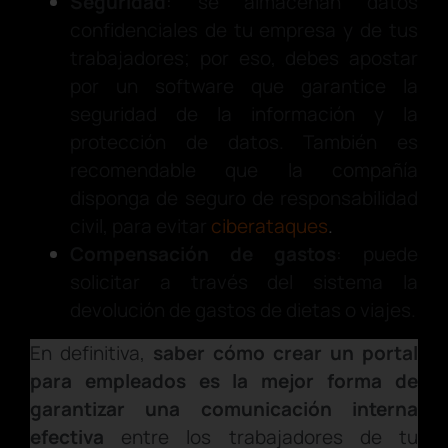
Seguridad
: se almacenan datos
confidenciales de tu empresa y de tus
trabajadores; por eso, debes apostar
por un software que garantice la
seguridad de la información y la
protección de datos. También es
recomendable que la compañía
disponga de seguro de responsabilidad
civil, para evitar
ciberataques
.
Compensación de gastos
: puede
solicitar a través del sistema la
devolución de gastos de dietas o viajes.
En definitiva,
saber cómo crear un portal
para empleados es la mejor forma de
garantizar una comunicación interna
efectiva
entre los trabajadores de tu