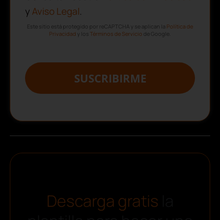
y
Aviso Legal
.
Este sitio está protegido por reCAPTCHA y se aplican la
Política de
Privacidad
y los
Términos de Servicio
de Google.
SUSCRIBIRME
Descarga gratis
la