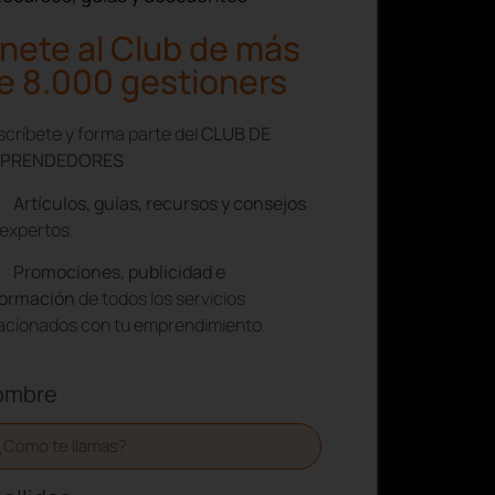
nete al Club de más
e 8.000 gestioners
críbete y forma parte del
CLUB DE
PRENDEDORES
Artículos, guías, recursos y consejos
expertos.
Promociones, publicidad e
formación
de todos los servicios
lacionados con tu emprendimiento.
ombre