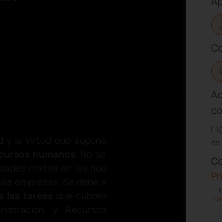
Ap
Co
Ac
co
d y la virtud que supone
de 
recursos humanos
. No se
Co
idades mixtas en las que
Pr
las empresas. Se debe ir
E
s las tareas
que cubren
Pol
nistración y Recursos