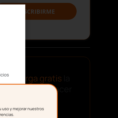
SUSCRIBIRME
icios
Descarga gratis
la
plantilla para hacer
una nómina
u uso y mejorar nuestros
rencias.