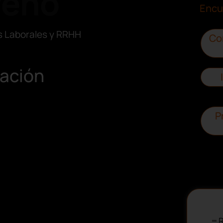
reno
Encu
s Laborales y RRHH
Co
zación
P
R