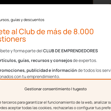
a la administración de
ser más productivas y
ursos, guías y descuentos
on un valor mínimo para el
te al Club de más de 8.000
tioners
umanos agiliza tanto la
o horario o el acceso al
íbete y forma parte del
CLUB DE EMPRENDEDORES
de la documentación de
rtículos, guías, recursos y consejos
de expertos.
a desvinculación de un
romociones, publicidad e información
de todos los serv
ionados con tu emprendimiento.
n de procesos
Gestionar consentimiento | tugesto
bre
Apellidos
terceros para garantizar el funcionamiento de la web, analizar s
estión de las personas o
es aceptar todas las cookies, rechazarlas o configurar tus prefe