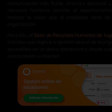
comunicación más fluida, directa y personal. L
recursos humanos permite al departamento
mejorar la visión que el empleado tiene de
organización.
Para ello, el
Saas de Recursos Humanos de tug
trámites que implica la gestión laboral de la or
accesibles en un único dashboard y desde cualq
con conexión a internet.