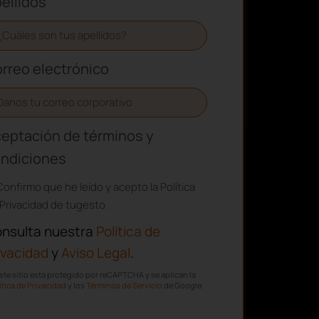
ellidos
rreo electrónico
eptación de términos y
ndiciones
Confirmo que he leído y acepto la Política
Privacidad de tugesto.
nsulta nuestra
Política de
ivacidad
y
Aviso Legal
.
ste sitio está protegido por reCAPTCHA y se aplican la
ítica de Privacidad
y los
Términos de Servicio
de Google.