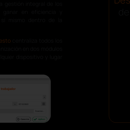
a gestión integral de los
de
 ganar en eficiencia y
 sí mismo dentro de la
esto
centraliza todos los
ganización en dos módulos
uier dispositivo y lugar