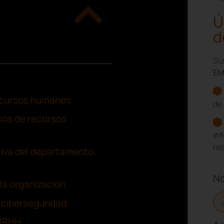
Ú
d
Sus
EM
recursos humanos
de 
sos de recursos
in
re
tiva del departamento
N
 la organización
a ciberseguridad
 RRHH