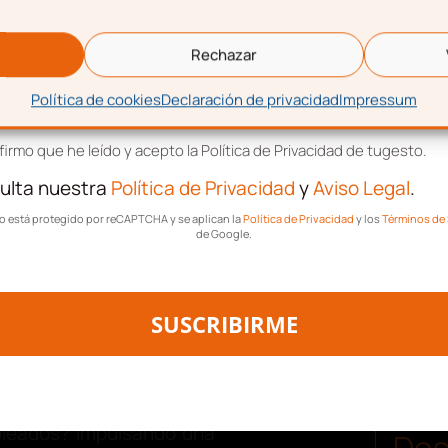
lizar la tecnología para
eo electrónico
nte repetitivas
.
Rechazar
s humanos es una de las
Política de cookies
Declaración de privacidad
Impressum
enzar el proceso de
tación de términos y condiciones
irmo que he leído y acepto la Política de Privacidad de tugesto.
matización de
ulta nuestra
Política de Privacidad
y
Aviso Legal
.
umanos
tio está protegido por reCAPTCHA y se aplican la
Política de Privacidad
y los
Términos de 
de Google.
e de Recursos Humanos?
 administrativa
SUSCRIBIRME
os humanos
nas entre la dirección de
pleados? Impulsando una
Des