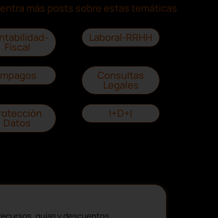
entra más posts sobre estas temáticas
ntabilidad-
Laboral-RRHH
Fiscal
Impagos
Consultas
Legales
rotección
I+D+I
Datos
ecursos, guías y descuentos