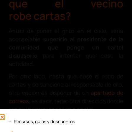
que el vecino
robe cartas?
Antes de poner el grito en el cielo, sería
aconsejable
sugerirle al presidente de la
comunidad que ponga un
cartel
disuasorio
para intentar que cese la
actividad.
Por otro lado, hasta que cese el robo de
cartas y se sancione al responsable de ello,
otra opción es disponer de un
apartado de
correos
, es decir, tener otra dirección donde
recibir la correspondencia postal.
Por último, como hemos comentado en el
Recursos, guías y descuentos
apartado anterior, el
instalar cámaras de