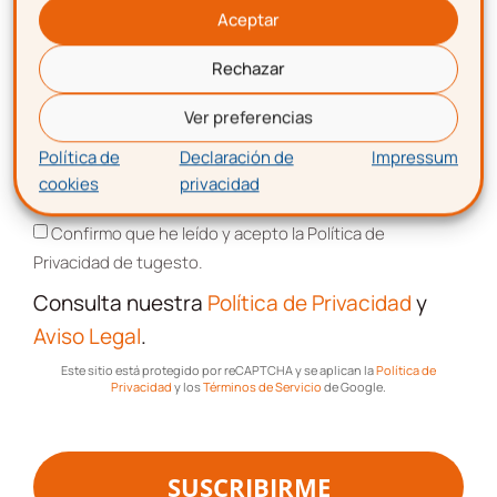
Aceptar
Encuentra más posts sobre estas temáticas
Rechazar
Correo electrónico
Contabilidad-
Ver preferencias
Fiscal
Política de
Declaración de
Impressum
cookies
privacidad
Aceptación de términos y condiciones
Laboral
Confirmo que he leído y acepto la Política de
Privacidad de tugesto.
Impagos
Consulta nuestra
Política de Privacidad
y
Aviso Legal
.
Consultas
Legales
Este sitio está protegido por reCAPTCHA y se aplican la
Política de
Privacidad
y los
Términos de Servicio
de Google.
Protección
Datos
SUSCRIBIRME