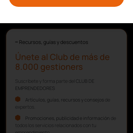
I+D+I
Recursos, guías y descuentos
Únete al Club de más de
8.000 gestioners
Suscríbete y forma parte del
CLUB DE
EMPRENDEDORES
Artículos, guías, recursos y consejos
de
expertos.
Promociones, publicidad e información
de
todos los servicios relacionados con tu
emprendimiento.