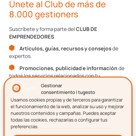
Únete al Club de más de
vigilancia
enfocadas a los buzones puede
8.000 gestioners
ahuyentar a los responsables del acto
delictivo
.
Suscríbete y forma parte del
CLUB DE
Si necesitas ampliar información sobre el
EMPRENDEDORES
tema tratado, en tugesto estamos a tu
Artículos, guías, recursos y consejos
de
disposición como abogados expertos en
expertos.
asesoramiento legal en
LOPD
.
Promociones, publicidad e información
de
Plantéanos tus dudas y nosotros te
todos los servicios relacionados con tu
responderemos con la mayor brevedad
emprendimiento.
Gestionar
posible.
consentimiento | tugesto
Usamos cookies propias y de terceros para garantizar
Nombre
¡
Contacta con nosotros
!
el funcionamiento de la web, analizar su uso y mejorar
nuestros contenidos y campañas. Puedes aceptar
todas las cookies, rechazarlas o configurar tus
preferencias.
Apellidos