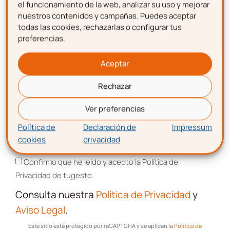
Descarga gratis
la
el funcionamiento de la web, analizar su uso y mejorar
nuestros contenidos y campañas. Puedes aceptar
plantilla para hacer una
todas las cookies, rechazarlas o configurar tus
preferencias.
nómina
Apellidos
Aceptar
Rechazar
Correo electrónico
Ver preferencias
Política de
Declaración de
Impressum
cookies
privacidad
Aceptación de términos y condiciones
Confirmo que he leído y acepto la Política de
Privacidad de tugesto.
Consulta nuestra
Política de Privacidad
y
¡Descarga!
Aviso Legal
.
Este sitio está protegido por reCAPTCHA y se aplican la
Política de