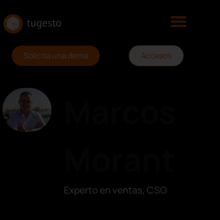
Solicita una demo
Accesos
Marcos
Morant
Experto en ventas, CSO