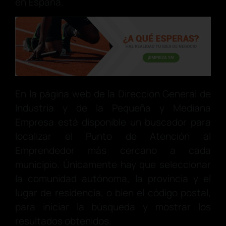
en España.
En la página web de la Dirección General de
Industria y de la Pequeña y Mediana
Empresa está disponible un buscador para
localizar el Punto de Atención al
Emprendedor más cercano a cada
municipio. Únicamente hay que seleccionar
la comunidad autónoma, la provincia y el
lugar de residencia, o bien el código postal,
para iniciar la búsqueda y mostrar los
resultados obtenidos.