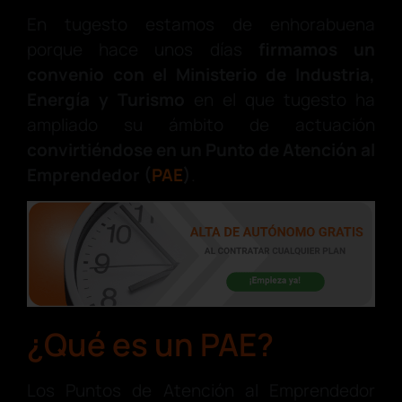
En tugesto estamos de enhorabuena
porque hace unos días
firmamos un
convenio con el Ministerio de Industria,
Energía y Turismo
en el que tugesto ha
ampliado su ámbito de actuación
convirtiéndose en un Punto de Atención al
Emprendedor (
PAE
)
.
¿Qué es un PAE?
Los Puntos de Atención al Emprendedor