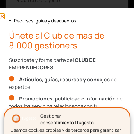
Privacidad de tugesto.
Consulta nuestra
Política de Privacidad
y
Aviso Legal
.
Recursos, guías y descuentos
Este sitio está protegido por reCAPTCHA y se aplican la
Política de
Únete al Club de más de
Privacidad
y los
Términos de Servicio
de Google.
8.000 gestioners
Suscríbete y forma parte del
CLUB DE
SUSCRIBIRME
EMPRENDEDORES
Artículos, guías, recursos y consejos
de
expertos.
Promociones, publicidad e información
de
todos los servicios relacionados con tu
emprendimiento.
Gestionar
consentimiento | tugesto
Usamos cookies propias y de terceros para garantizar
Nombre