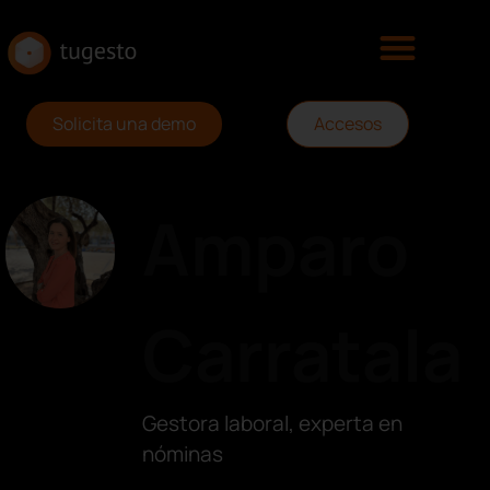
Solicita una demo
Accesos
Amparo
Carratala
Gestora laboral, experta en
nóminas