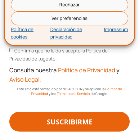
Rechazar
Artículos, guías, recursos y consejos
de
Correo electrónico
expertos.
Ver preferencias
Promociones, publicidad e información
de
Política de
Declaración de
Impressum
todos los servicios relacionados con tu
cookies
privacidad
Aceptación de términos y condiciones
emprendimiento.
Confirmo que he leído y acepto la Política de
Privacidad de tugesto.
Nombre
Consulta nuestra
Política de Privacidad
y
Aviso Legal
.
Apellidos
Este sitio está protegido por reCAPTCHA y se aplican la
Política de
Privacidad
y los
Términos de Servicio
de Google.
Correo electrónico
SUSCRIBIRME