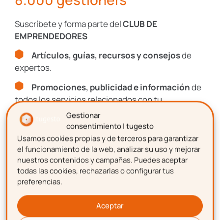
Legales
Suscríbete y forma parte del
CLUB DE
EMPRENDEDORES
Protección
Datos
Artículos, guías, recursos y consejos
de
expertos.
I+D+I
Promociones, publicidad e información
de
todos los servicios relacionados con tu
emprendimiento.
Gestionar
consentimiento | tugesto
Recursos, guías y descuentos
Usamos cookies propias y de terceros para garantizar
Nombre
el funcionamiento de la web, analizar su uso y mejorar
Únete al Club de más de
nuestros contenidos y campañas. Puedes aceptar
todas las cookies, rechazarlas o configurar tus
8.000 gestioners
preferencias.
Apellidos
Suscríbete y forma parte del
CLUB DE
Aceptar
EMPRENDEDORES