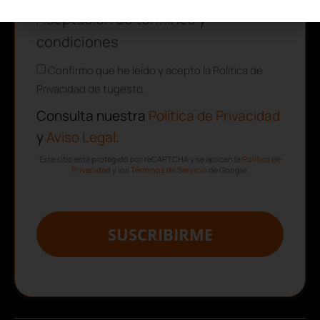
Aceptación de términos y
condiciones
Confirmo que he leído y acepto la Política de
Privacidad de tugesto.
Consulta nuestra
Política de Privacidad
y
Aviso Legal
.
Este sitio está protegido por reCAPTCHA y se aplican la
Política de
Privacidad
y los
Términos de Servicio
de Google.
SUSCRIBIRME