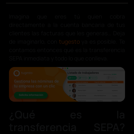
Imagina que eres tú quien cobra
directamente a la cuenta bancaria de tus
clientes las facturas que les generas… Deja
de imaginarlo, con
tugesto
ya es posible. Te
contamos entonces qué es la transferencia
SEPA inmediata y todo lo que conlleva.
¿Qué es la
transferencia SEPA?