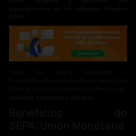
crear remesas y gestionar las
transferencias de los Adeudos Directos
SEPA
.
Todos los pagos nacionales o
transfronterizos entre los países de la zona
SEPA se habrán equiparado en términos de:
sencillez, seguridad y eficacia
.
Beneficios de
SEPA/Unión Monetaria