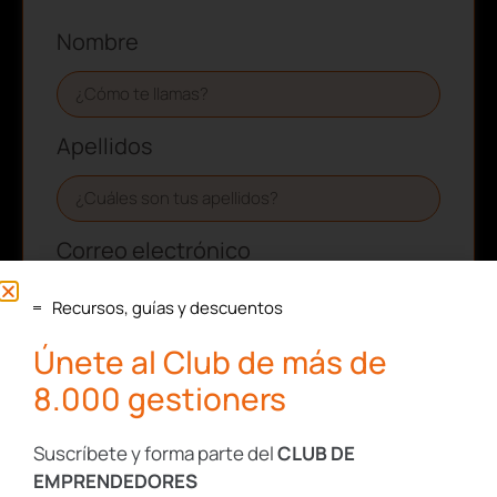
Nombre
Apellidos
Correo electrónico
Recursos, guías y descuentos
Aceptación de términos y
Únete al Club de más de
condiciones
8.000 gestioners
Confirmo que he leído y acepto la Política de
Suscríbete y forma parte del
CLUB DE
Privacidad de tugesto.
EMPRENDEDORES