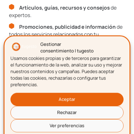
Consulta nuestra
Política de Privacidad
Artículos, guías, recursos y consejos
de
y
Aviso Legal
.
expertos.
Este sitio está protegido por reCAPTCHA y se aplican la
Política de
Privacidad
y los
Términos de Servicio
de Google.
Promociones, publicidad e información
de
todos los servicios relacionados con tu
emprendimiento.
Gestionar
SUSCRIBIRME
consentimiento | tugesto
Usamos cookies propias y de terceros para garantizar
Nombre
el funcionamiento de la web, analizar su uso y mejorar
nuestros contenidos y campañas. Puedes aceptar
todas las cookies, rechazarlas o configurar tus
preferencias.
Apellidos
Aceptar
Rechazar
Correo electrónico
Descarga gratis
la
Ver preferencias