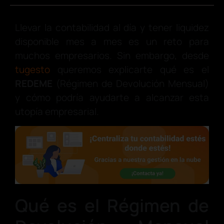
Llevar la contabilidad al día y tener liquidez
disponible mes a mes es un reto para
muchos empresarios.
Sin embargo, desde
tugesto
queremos explicarte qué es el
REDEME
(Régimen de Devolución Mensual)
y cómo podría ayudarte a alcanzar esta
utopía empresarial.
Qué es el Régimen de