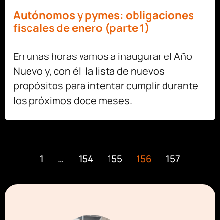
Autónomos y pymes: obligaciones
fiscales de enero (parte 1)
En unas horas vamos a inaugurar el Año
Nuevo y, con él, la lista de nuevos
propósitos para intentar cumplir durante
los próximos doce meses.
1
…
154
155
156
157