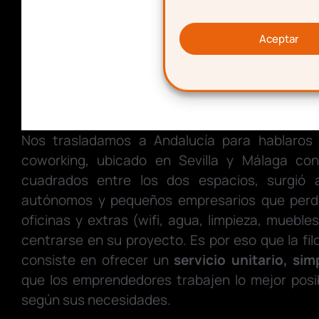
Aceptar
Nos trasladamos a Andalucía para hablaros
coworking, ubicado en Sevilla y Málaga c
cuadrados entre los dos espacios, surgió 
autónomos y pequeños empresarios que perdí
oficinas y extras (wifi, agua, limpieza, muebles
centrarse en su proyecto. Es por eso que la fi
consiste en ofrecer un
servicio unitario, si
que los emprendedores trabajen lo mejor posi
según sus necesidades.