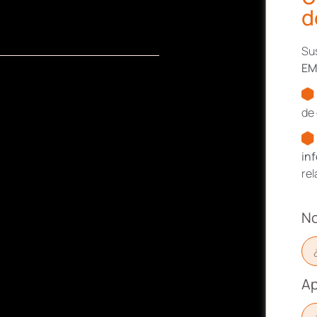
d
Sus
EM
de 
in
re
N
Ap