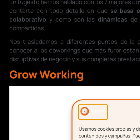
En tugesto hemos hablado con los 7 mejores c
contarte con todo detalle en qué
se basa e
colaborativo
y cómo son las
dinámicas de
compartidas.
Nos trasladamos a diferentes puntos de la 
conocer a los coworkings que más furor están
disruptivas de negocio y sus completas prestac
Grow Working
Usamos cookies propias y de 
contenidos y campañas. Pued