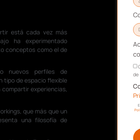
Co
rtir está cada vez más
bajo ha experimentado
Ac
to conceptos como el de
co
o nuevos perfiles de
de 
ipo de espacio flexible
Co
a compartir experiencias,
Pr
E
workings, que más que un
Pol
senta una filosofía de