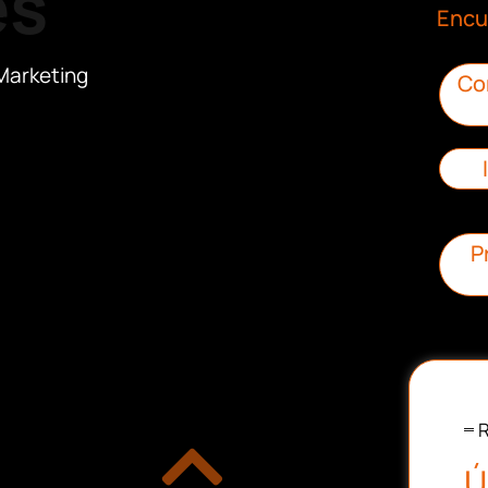
es
Encu
Marketing
Co
P
R
Ú