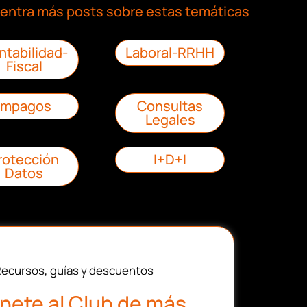
entra más posts sobre estas temáticas
ntabilidad-
Laboral-RRHH
Fiscal
Impagos
Consultas
Legales
rotección
I+D+I
Datos
ecursos, guías y descuentos
nete al Club de más