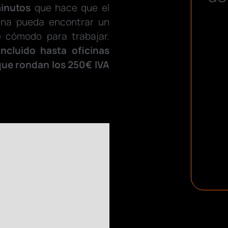
inutos
que hace que el
ana pueda encontrar un
e cómodo para trabajar.
ncluido hasta oficinas
ue rondan los 250€ IVA