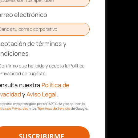
rreo electrónico
eptación de términos y
ndiciones
Confirmo que he leído y acepto la Política
Privacidad de tugesto.
nsulta nuestra
Política de
ivacidad
y
Aviso Legal
.
ste sitio está protegido por reCAPTCHA y se aplican la
ítica de Privacidad
y los
Términos de Servicio
de Google.
SUSCRIBIRME