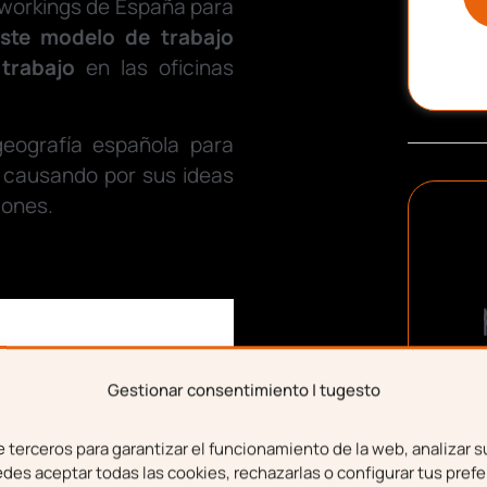
oworkings de España para
ste modelo de trabajo
 trabajo
en las oficinas
geografía española para
 causando por sus ideas
iones.
Gestionar consentimiento | tugesto
terceros para garantizar el funcionamiento de la web, analizar s
es aceptar todas las cookies, rechazarlas o configurar tus prefe