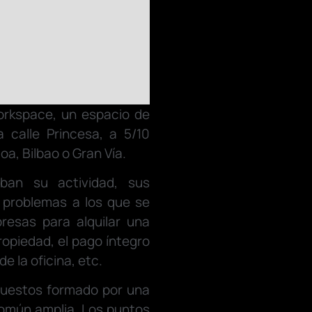
orkspace, un espacio de
 calle Princesa, a 5/10
a, Bilbao o Gran Vía.
aban su actividad, sus
s problemas a los que se
resas para alquilar una
propiedad, el pago íntegro
e la oficina, etc.
puestos formado por una
común amplia. Los puntos