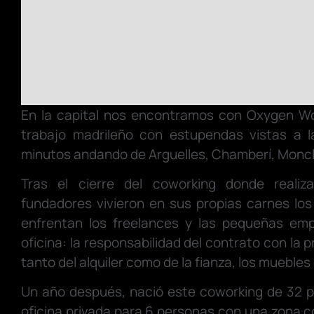
En la capital nos encontramos con Oxygen W
trabajo madrileño con estupendas vistas a la
minutos andando de Arguelles, Chamberí, Monclo
Tras el cierre del coworking donde realiz
fundadores vivieron en sus propias carnes lo
enfrentan los freelances y las pequeñas emp
oficina: la responsabilidad del contrato con la 
tanto del alquiler como de la fianza, los muebles d
Un año después, nació este coworking de 32 
oficina privada para 6 personas con una zona 