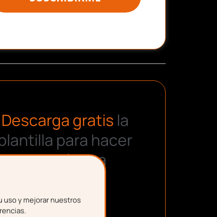
Descarga gratis
la
plantilla para hacer
una nómina
u uso y mejorar nuestros
rencias.