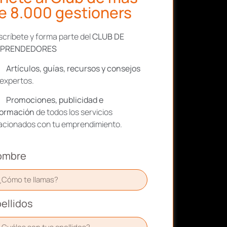
e 8.000 gestioners
críbete y forma parte del
CLUB DE
PRENDEDORES
Artículos, guías, recursos y consejos
expertos.
Promociones, publicidad e
formación
de todos los servicios
lacionados con tu emprendimiento.
ombre
ellidos