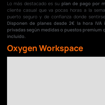
Lo más destacado es su
plan de pago por m
cliente casual que va pocas horas a la sem
puerto seguro y de confianza donde sentirs
Disponen de planes desde 2€ la hora IVA i
privadas según medidas o puestos premium q
incluido.
Oxygen Workspace