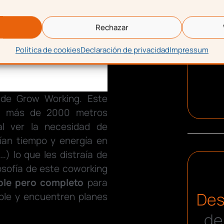
Rechazar
Política de cookies
Declaración de privacidad
Impressum
 de Grow Working. Este
on más de 2000 metros
al ver la necesidad de
an tiempo y energía en
…) lo que les distraía de
losofía de este coworking
mple pero completo
para
Des
ble y encuentren planes
de