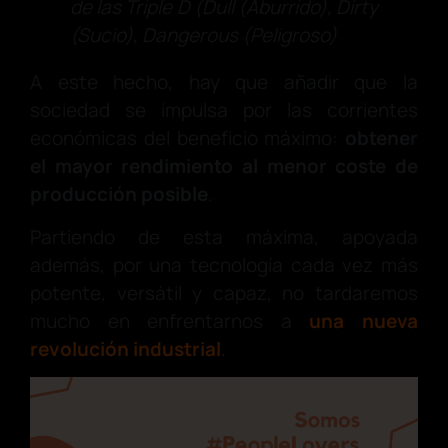
de las Triple D (Dull (Aburrido), Dirty
(Sucio), Dangerous (Peligroso)
A este hecho, hay que añadir que la
sociedad se impulsa por las corrientes
económicas del beneficio máximo:
obtener
el mayor rendimiento al menor coste de
producción posible
.
Partiendo de esta máxima, apoyada
además, por una tecnología cada vez más
potente, versátil y capaz, no tardaremos
mucho en enfrentarnos a
una nueva
revolución industrial
.