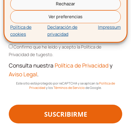
Rechazar
Correo electrónico
Ver preferencias
Política de
Declaración de
Impressum
cookies
privacidad
Aceptación de términos y condiciones
Descarga gratis
la
Confirmo que he leído y acepto la Política de
plantilla para hacer una
Privacidad de tugesto.
nómina
Consulta nuestra
Política de Privacidad
y
Aviso Legal
.
Este sitio está protegido por reCAPTCHA y se aplican la
Política de
Privacidad
y los
Términos de Servicio
de Google.
SUSCRIBIRME