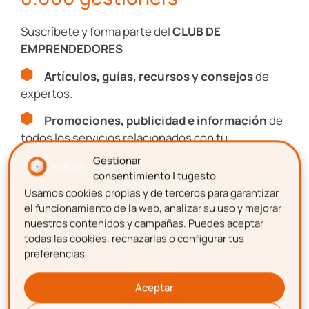
Aceptación de términos y
Suscríbete y forma parte del
CLUB DE
EMPRENDEDORES
condiciones
Artículos, guías, recursos y consejos
de
Confirmo que he leído y acepto la Política de
expertos.
Privacidad de tugesto.
Promociones, publicidad e información
de
Consulta nuestra
Política de Privacidad
todos los servicios relacionados con tu
y
Aviso Legal
.
emprendimiento.
Gestionar
Este sitio está protegido por reCAPTCHA y se aplican la
Política de
consentimiento | tugesto
Privacidad
y los
Términos de Servicio
de Google.
Usamos cookies propias y de terceros para garantizar
Nombre
el funcionamiento de la web, analizar su uso y mejorar
nuestros contenidos y campañas. Puedes aceptar
SUSCRIBIRME
todas las cookies, rechazarlas o configurar tus
preferencias.
Apellidos
Aceptar