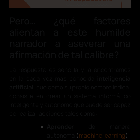
Pero… ¿qué factores
alientan a este humilde
narrador a aseverar una
afirmación de tal calibre?
La respuesta es sencilla y la encontramos
en la cada vez más conocida
inteligencia
artificial
, que como su propio nombre indica,
consiste en crear un sistema informático
inteligente y autónomo que puede ser capaz
de realizar acciones tales como:
Aprender
de manera
autónoma
(
machine learning
)