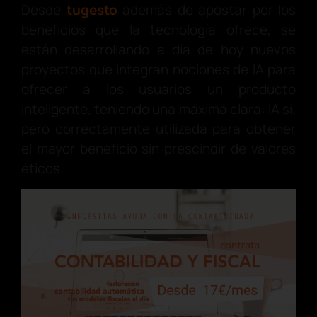
Desde
tugesto
además de apostar por los
beneficios que la tecnología ofrece, se
están desarrollando a día de hoy nuevos
proyectos que integran nociones de IA para
ofrecer a los usuarios un producto
inteligente, teniendo una máxima clara: IA sí,
pero correctamente utilizada para obtener
el mayor beneficio sin prescindir de valores
éticos.