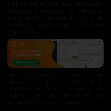
Sabiduría que ayuda al desarrollo personal,
profesional e intelectual del individuo al
mismo tiempo que eleva los niveles de
motivación, concentración y eficiencia
empresarial.
Por este motivo, las organizaciones son
conscientes, cada vez más, de la
importancia que tiene la formación en la
empresa y de lo altamente rentable que
supone esta inversión a medio plazo.