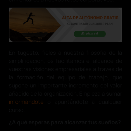
En tugesto, fieles a nuestra filosofía de la
simplificación, os facilitamos el alcance de
vuestras visiones empresariales a través de
la formación del equipo de trabajo, que
supone un importante incremento del valor
añadido de la organización. Empieza a sumar
informándote
o apuntándote a cualquier
curso.
¿A qué esperas para alcanzar tus sueños?