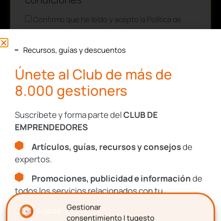
Confirmo que he leído y acepto la Política de
Privacidad de tugesto.
Consulta nuestra
Política de Privacidad
Recursos, guías y descuentos
y
Aviso Legal
.
Únete al Club de más de
Este sitio está protegido por reCAPTCHA y se aplican la
Política de
8.000 gestioners
Privacidad
y los
Términos de Servicio
de Google.
Suscríbete y forma parte del
CLUB DE
EMPRENDEDORES
SUSCRIBIRME
Artículos, guías, recursos y consejos
de
expertos.
Promociones, publicidad e información
de
todos los servicios relacionados con tu
emprendimiento.
Gestionar
consentimiento | tugesto