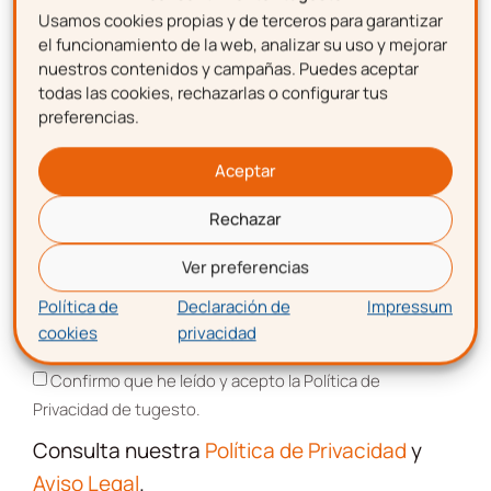
Usamos cookies propias y de terceros para garantizar
Nombre
el funcionamiento de la web, analizar su uso y mejorar
Descarga gratis
la
nuestros contenidos y campañas. Puedes aceptar
todas las cookies, rechazarlas o configurar tus
plantilla para hacer una
preferencias.
Apellidos
nómina
Aceptar
Rechazar
Correo electrónico
Ver preferencias
Política de
Declaración de
Impressum
cookies
privacidad
Aceptación de términos y condiciones
Confirmo que he leído y acepto la Política de
Privacidad de tugesto.
Consulta nuestra
Política de Privacidad
y
Aviso Legal
.