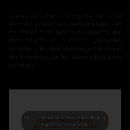
Acabas de sufrir un accidente, se te ha
inundado la casa por culpa de una tubería en
mal estado o has perdido la mercancía que
transportabas en el camión,
¿podemos
reclamar a la compañía aseguradora que
nos indemnice por los daños y perjuicios
sufridos?
Haz clic para aceptar cookies de marketing
y permitir este contenido