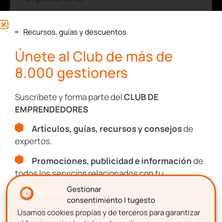
Nombre
Recursos, guías y descuentos
Únete al Club de más de
8.000 gestioners
Apellidos
Suscríbete y forma parte del
CLUB DE
EMPRENDEDORES
Correo electrónico
Artículos, guías, recursos y consejos
de
expertos.
Promociones, publicidad e información
de
Aceptación de términos y
todos los servicios relacionados con tu
condiciones
emprendimiento.
Gestionar
consentimiento | tugesto
Confirmo que he leído y acepto la Política de
Usamos cookies propias y de terceros para garantizar
Nombre
Privacidad de tugesto.