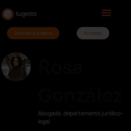
Solicita una demo
Accesos
Rosa
González
Abogada, departamento jurídico-
legal