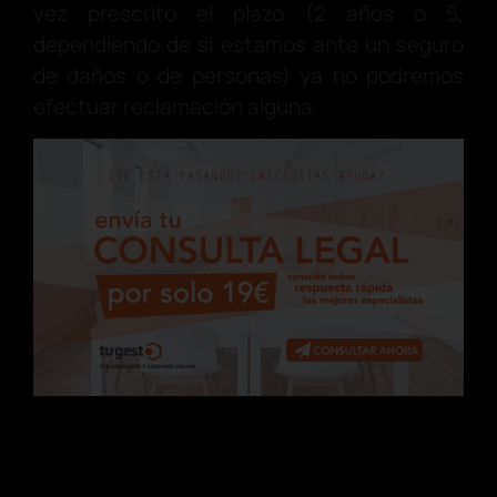
vez prescrito el plazo (2 años o 5,
dependiendo de si estamos ante un seguro
de daños o de personas) ya no podremos
efectuar reclamación alguna.