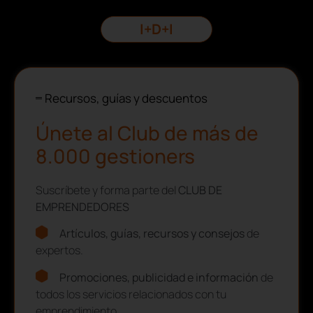
I+D+I
Recursos, guías y descuentos
Únete al Club de más de
8.000 gestioners
Suscríbete y forma parte del
CLUB DE
EMPRENDEDORES
Artículos, guías, recursos y consejos
de
expertos.
Promociones, publicidad e información
de
todos los servicios relacionados con tu
emprendimiento.