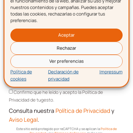
el funcionamiento de la web, analizar su uso y mejorar
nuestros contenidos y campañas. Puedes aceptar
Consulta nuestra
Política de Privacidad
todas las cookies, rechazarlas o configurar tus
y
Aviso Legal
.
preferencias.
Apellidos
Este sitio está protegido por reCAPTCHA y se aplican la
Política de
Privacidad
y los
Términos de Servicio
de Google.
Aceptar
Rechazar
Correo electrónico
SUSCRIBIRME
Ver preferencias
Política de
Declaración de
Impressum
cookies
privacidad
Aceptación de términos y condiciones
Confirmo que he leído y acepto la Política de
Privacidad de tugesto.
Consulta nuestra
Política de Privacidad
y
Aviso Legal
.
Descarga gratis
la
Este sitio está protegido por reCAPTCHA y se aplican la
Política de