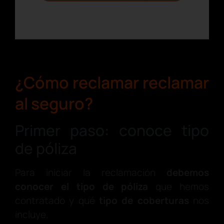
¿Cómo reclamar reclamar
al seguro?
Primer paso: conoce tipo
de póliza
Para iniciar la reclamación
debemos
conocer el tipo de póliza
que hemos
contratado y qué
tipo de coberturas
nos
incluye.