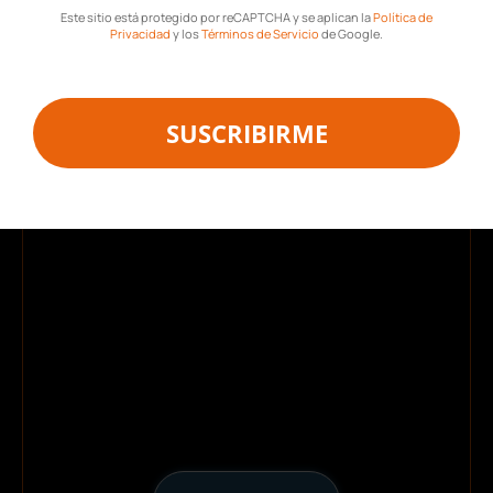
Este sitio está protegido por reCAPTCHA y se aplican la
Política de
Privacidad
y los
Términos de Servicio
de Google.
Descarga gratis
la
plantilla para hacer una
SUSCRIBIRME
nómina