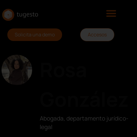
Solicita una demo
Accesos
Rosa
González
Abogada, departamento jurídico-
legal