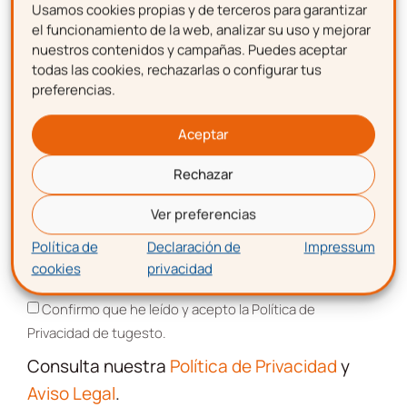
Usamos cookies propias y de terceros para garantizar
Nombre
Confirmo que he leído y acepto la Política de
el funcionamiento de la web, analizar su uso y mejorar
Privacidad de tugesto.
nuestros contenidos y campañas. Puedes aceptar
todas las cookies, rechazarlas o configurar tus
Consulta nuestra
Política de Privacidad
preferencias.
Apellidos
y
Aviso Legal
.
Aceptar
Este sitio está protegido por reCAPTCHA y se aplican la
Política de
Privacidad
y los
Términos de Servicio
de Google.
Rechazar
Correo electrónico
Ver preferencias
SUSCRIBIRME
Política de
Declaración de
Impressum
cookies
privacidad
Aceptación de términos y condiciones
Confirmo que he leído y acepto la Política de
Privacidad de tugesto.
Consulta nuestra
Política de Privacidad
y
Aviso Legal
.