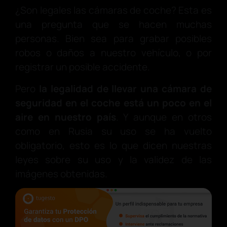
¿Son legales las cámaras de coche? Esta es
una pregunta que se hacen muchas
personas. Bien sea para grabar posibles
robos o daños a nuestro vehículo, o por
registrar un posible accidente.
Pero
la legalidad de llevar una cámara de
seguridad en el coche está un poco en el
aire en nuestro país
. Y aunque en otros
como en Rusia su uso se ha vuelto
obligatorio, esto es lo que dicen nuestras
leyes sobre su uso y la validez de las
imágenes obtenidas.