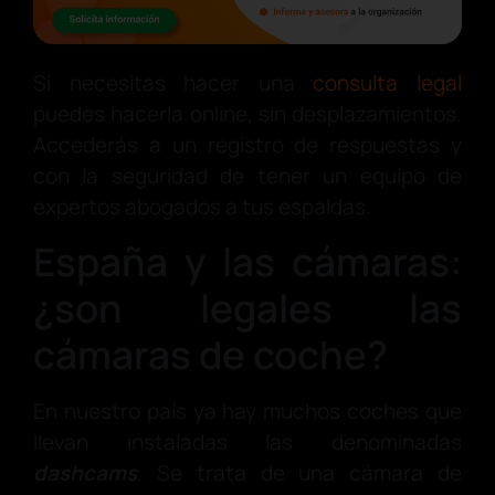
Si necesitas hacer una
consulta legal
puedes hacerla online, sin desplazamientos.
Accederás a un registro de respuestas y
con la seguridad de tener un equipo de
expertos abogados a tus espaldas.
España y las cámaras:
¿son legales las
cámaras de coche?
En nuestro país ya hay muchos coches que
llevan instaladas las denominadas
dashcams
. Se trata de una cámara de