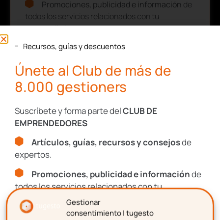
Promociones, publicidad e información
de
todos los servicios relacionados con tu
emprendimiento.
Recursos, guías y descuentos
Nombre
Únete al Club de más de
8.000 gestioners
Apellidos
Suscríbete y forma parte del
CLUB DE
EMPRENDEDORES
Artículos, guías, recursos y consejos
de
Correo electrónico
expertos.
Promociones, publicidad e información
de
todos los servicios relacionados con tu
Aceptación de términos y
emprendimiento.
Gestionar
condiciones
consentimiento | tugesto