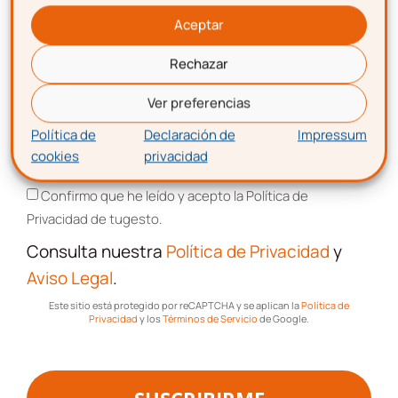
Aceptar
Correo electrónico
Rechazar
Correo electrónico
Ver preferencias
Política de
Declaración de
Impressum
Aceptación de términos y
cookies
privacidad
Aceptación de términos y condiciones
condiciones
Confirmo que he leído y acepto la Política de
Confirmo que he leído y acepto la Política de
Privacidad de tugesto.
Privacidad de tugesto.
Consulta nuestra
Política de Privacidad
y
Consulta nuestra
Política de Privacidad
Aviso Legal
.
y
Aviso Legal
.
Este sitio está protegido por reCAPTCHA y se aplican la
Política de
Este sitio está protegido por reCAPTCHA y se aplican la
Política de
Privacidad
y los
Términos de Servicio
de Google.
Privacidad
y los
Términos de Servicio
de Google.