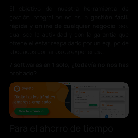
El objetivo de nuestra herramienta de
gestión integral online es la
gestión fácil,
rápida y online de cualquier negocio
, sea
cual sea la actividad y con la garantía que
ofrece el estar respaldado por un equipo de
abogados con años de experiencia.
7 softwares en 1 solo, ¿todavía no nos has
probado?
Para el ahorro de tiempo