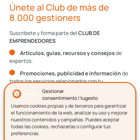
Únete al Club de más de
Únete al Club de más de
8.000 gestioners
8.000 gestioners
Suscríbete y forma parte del
CLUB DE
Suscríbete y forma parte del
CLUB DE
EMPRENDEDORES
EMPRENDEDORES
Artículos, guías, recursos y consejos
de
Artículos, guías, recursos y consejos
de
expertos.
expertos.
Promociones, publicidad e información
de
Promociones, publicidad e información
de
todos los servicios relacionados con tu
todos los servicios relacionados con tu
emprendimiento.
emprendimiento.
Gestionar
consentimiento | tugesto
Nombre
Usamos cookies propias y de terceros para garantizar
Nombre
el funcionamiento de la web, analizar su uso y mejorar
nuestros contenidos y campañas. Puedes aceptar
todas las cookies, rechazarlas o configurar tus
Apellidos
preferencias.
Apellidos