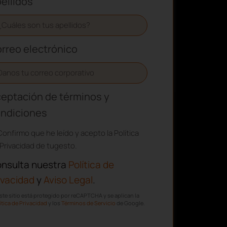
ellidos
rreo electrónico
eptación de términos y
ndiciones
Confirmo que he leído y acepto la Política
Privacidad de tugesto.
nsulta nuestra
Política de
ivacidad
y
Aviso Legal
.
ste sitio está protegido por reCAPTCHA y se aplican la
ítica de Privacidad
y los
Términos de Servicio
de Google.