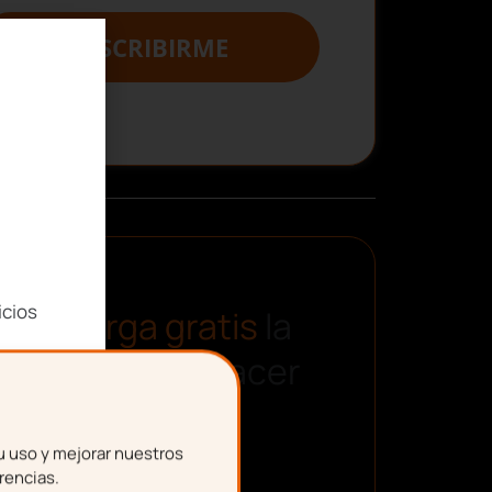
SUSCRIBIRME
icios
Descarga gratis
la
plantilla para hacer
una nómina
u uso y mejorar nuestros
rencias.