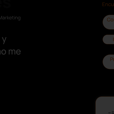
es
Encu
Marketing
Co
 y
mo me
P
R