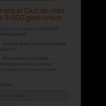
nete al Club de más
e 8.000 gestioners
críbete y forma parte del
CLUB DE
PRENDEDORES
Artículos, guías, recursos y consejos
expertos.
Promociones, publicidad e
formación
de todos los servicios
lacionados con tu emprendimiento.
ombre