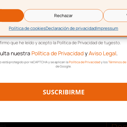
eo electrónico
Rechazar
 de quién sea el titular
Política de cookies
Declaración de privacidad
Impressum
tación de términos y condiciones
irmo que he leído y acepto la Política de Privacidad de tugesto.
er cómo actuar.
ulta nuestra
Política de Privacidad
y
Aviso Legal
.
n de uno de los
tio está protegido por reCAPTCHA y se aplican la
Política de Privacidad
y los
Términos de 
de Google.
s de la empresa sea sólo
SUSCRIBIRME
e se creó la empresa, y
Des
ges.