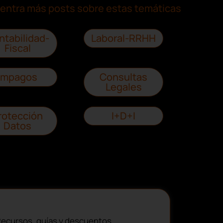
entra más posts sobre estas temáticas
ntabilidad-
Laboral-RRHH
Fiscal
Impagos
Consultas
Legales
rotección
I+D+I
Datos
ecursos, guías y descuentos