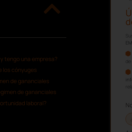
Ú
d
Sus
EM
o y tengo una empresa?
de 
e los cónyuges
in
imen de gananciales
re
régimen de gananciales
ortunidad laboral?
N