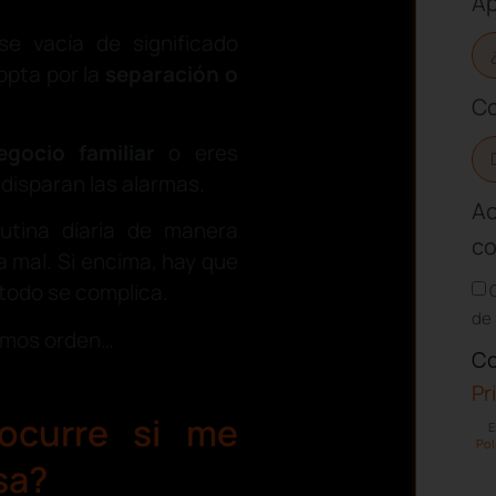
Ap
se vacía de significado
opta por la
separación o
Co
egocio familiar
o eres
disparan las alarmas.
Ac
rutina diaria de manera
co
a mal. Si encima, hay que
 todo se complica.
de 
gamos orden…
Co
Pr
ocurre si me
E
Pol
sa?