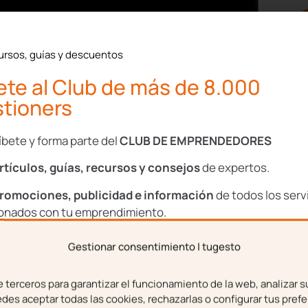
ortante que conozcas el
atrimonio familiar
. Así,
ursos, guías y descuentos
o y tengo una empresa»
te al Club de más de 8.000
tioners
más que una
activo del
íbete y forma parte del
CLUB DE EMPRENDEDORES
mportante a la hora de
rtículos, guías, recursos y consejos
de expertos.
 divorcias
, es atender a
romociones, publicidad e información
de todos los serv
que forman esa empresa
ionados con tu emprendimiento.
Gestionar consentimiento | tugesto
bre
Apellidos
terceros para garantizar el funcionamiento de la web, analizar s
es aceptar todas las cookies, rechazarlas o configurar tus prefe