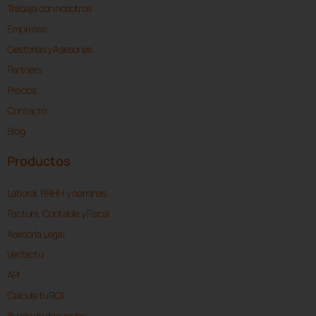
Trabaja con nosotros
Empresas
Gestorías y Asesorías
Partners
Precios
Contacto
Blog
Productos
Laboral, RRHH y nóminas
Factura, Contable y Fiscal
Asesoría Legal
Verifactu
API
Calcula tu ROI
Buzón de denuncias