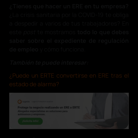
¿Tienes que hacer un ERE en tu empresa?
¿La crisis sanitaria por la COVID-19 te obliga
a despedir a varios de tus trabajadores? En
este
post
te mostramos
todo lo que debes
saber sobre el expediente de regulación
de empleo
y cómo funciona.
También te puede interesar:
¿Puede un ERTE convertirse en ERE tras el
estado de alarma?