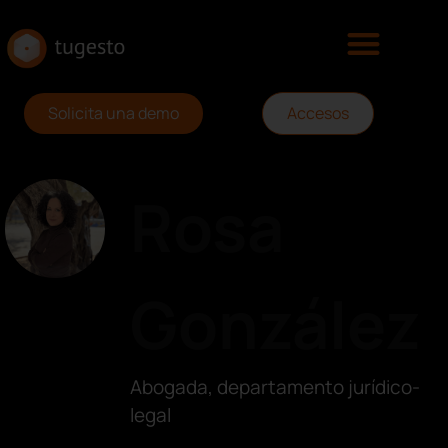
Solicita una demo
Accesos
Rosa
González
Abogada, departamento jurídico-
legal