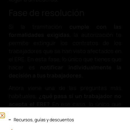
Fase de resolución
Si la tramitación
cumple con las
formalidades exigidas
, la autorización te
permite extinguir los contratos de los
trabajadores que se han visto afectados en
el ERE. En esta fase, lo único que tienes que
hacer es
notificar individualmente la
decisión a tus trabajadores.
Ahora viene una de las preguntas más
habituales,
¿qué pasa si un trabajador no
acepta el ERE?
En ese caso, lo único que
puede hacer es presentar una demanda
Recursos, guías y descuentos
judicial de forma individual; si la justicia le da
la razón, cuando la sentencia sea firme, tu