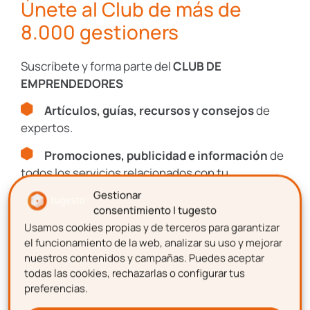
Únete al Club de más de
empresa le tiene que
readmitir y abonarle
8.000 gestioners
el salario
que no recibió desde tu despido
hasta su reincorporación.
Suscríbete y forma parte del
CLUB DE
Cómo calcular la
EMPRENDEDORES
indemnización en un
Artículos, guías, recursos y consejos
de
expertos.
ERE
Promociones, publicidad e información
de
todos los servicios relacionados con tu
Para
calcular la indemnización de un ERE
emprendimiento.
Gestionar
es necesario tener varios documentos a tu
consentimiento | tugesto
disposición:
Usamos cookies propias y de terceros para garantizar
Nombre
el funcionamiento de la web, analizar su uso y mejorar
Carta de despido
: para saber el tipo de
nuestros contenidos y campañas. Puedes aceptar
despido que se aplica al trabajador.
todas las cookies, rechazarlas o configurar tus
Contrato de trabajo
:lo mejor es tomar
preferencias.
Apellidos
el primero de ellos, siempre que hayan