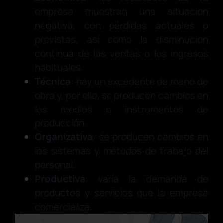
empresa muestran una situación
negativa, con pérdidas actuales o
previstas, así como la disminución
continua de las ventas o los ingresos
habituales.
Técnica
: hay un excedente de mano de
obra y, por ello, se producen cambios en
los medios o instrumentos de
producción.
Organizativa
: se producen cambios en
los sistemas y métodos de trabajo del
personal.
Productiva
: varía la demanda de
productos y servicios que la empresa
comercializa.