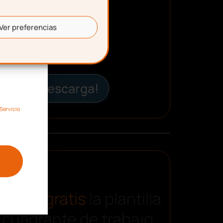
Ver preferencias
¡Descarga!
Servicio
carga gratis
la plantilla
 cuadrante de trabajo