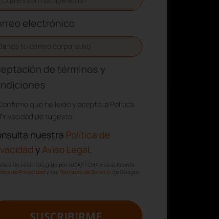
rreo electrónico
eptación de términos y
ndiciones
Confirmo que he leído y acepto la Política
Privacidad de tugesto.
nsulta nuestra
Política de
ivacidad
y
Aviso Legal
.
ste sitio está protegido por reCAPTCHA y se aplican la
ítica de Privacidad
y los
Términos de Servicio
de Google.
SUSCRIBIRME