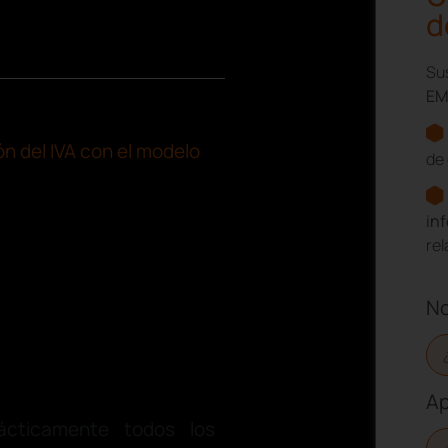
d
Sus
EM
n del IVA con el modelo
de 
in
re
N
Ap
ácticamente todos los