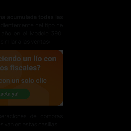
ma acumulada todas las
ndientemente del tipo de
e año en el Modelo 390.
imilar a las ventas:
peraciones de compras
s van en estas casillas.