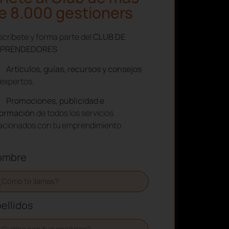
e 8.000 gestioners
críbete y forma parte del
CLUB DE
PRENDEDORES
Artículos, guías, recursos y consejos
expertos.
Promociones, publicidad e
formación
de todos los servicios
lacionados con tu emprendimiento.
ombre
ellidos