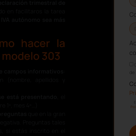
eclaración trimestral de
 en facilitaros la tarea
Co
l IVA autónomo
sea más
mo hacer la
Ac
co
l modelo 303
e
campos informativos
:
de 
ión (nombre, apellidos y
Co
Pr
 se está presentando
, el
E
tre 1º, mes 4º…)
Pol
 preguntas
que en la gran
egativa. Preguntas tales
 si estás inscrito en el