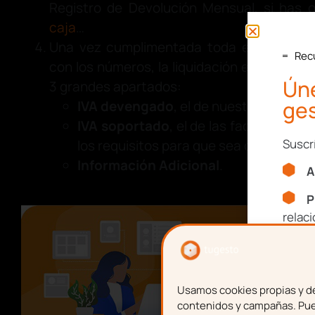
Registro de Devolución Mensual, si has 
caja
…
Una vez cumplimentada toda esta docume
Rec
con los números, la liquidación en sí misma
Úne
3 grandes apartados:
ges
IVA devengado
, el de nuestras factur
IVA soportado
, el de las facturas qu
Suscr
los requisitos para que sea deducible.
Información Adicional
.
A
P
relac
Nom
Usamos cookies propias y de 
contenidos y campañas. Pued