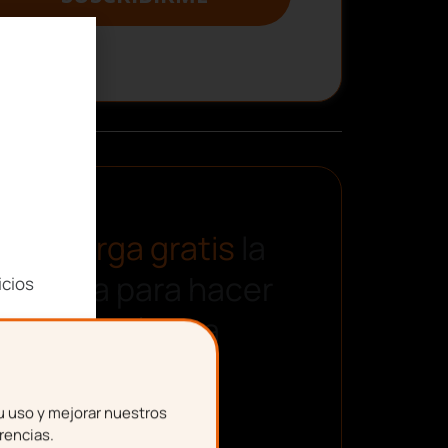
Descarga gratis
la
plantilla para hacer
icios
una nómina
u uso y mejorar nuestros
rencias.