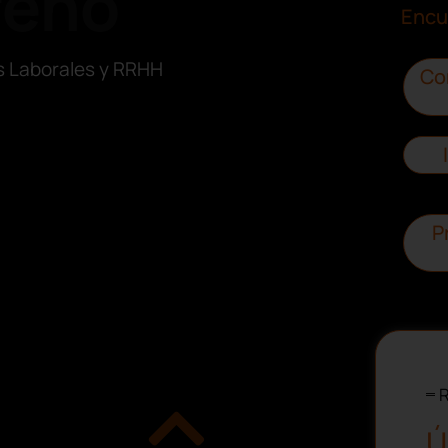
reno
Encu
s Laborales y RRHH
Co
P
R
Ú