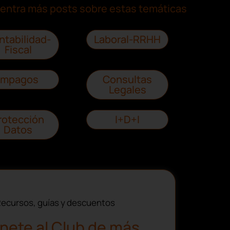
entra más posts sobre estas temáticas
ntabilidad-
Laboral-RRHH
Fiscal
Impagos
Consultas
Legales
rotección
I+D+I
Datos
ecursos, guías y descuentos
nete al Club de más