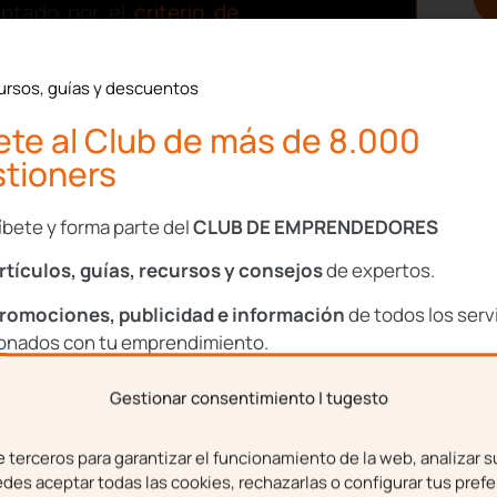
optado por el
criterio de
ntación ya viene el lío
ursos, guías y descuentos
. Aquí debemos dividir en
te al Club de más de 8.000
tioners
as.
e recibimos y que cumplan
íbete y forma parte del
CLUB DE EMPRENDEDORES
rtículos, guías, recursos y consejos
de expertos.
romociones, publicidad e información
de todos los serv
ionados con tu emprendimiento.
Gestionar consentimiento | tugesto
bre
Apellidos
terceros para garantizar el funcionamiento de la web, analizar s
es aceptar todas las cookies, rechazarlas o configurar tus prefe