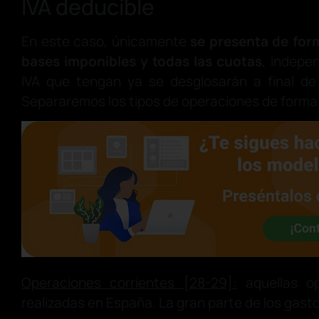
IVA deducible
En este caso, únicamente
se presenta de for
bases imponibles y todas las cuotas
, indepe
IVA que tengan ya se desglosarán a final d
Separaremos los tipos de operaciones de forma s
Operaciones corrientes [28-29]:
aquellas o
realizadas en España. La gran parte de los gasto