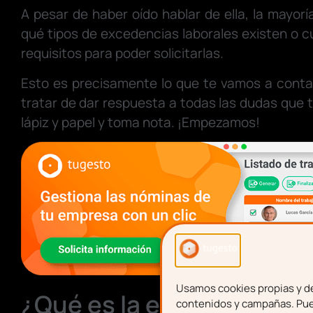
A pesar de haber oído hablar de ella, la mayor
qué tipos de excedencias laborales existen o c
requisitos para poder solicitarlas.
Esto es precisamente lo que te vamos a contar
tratar de dar respuesta a todas las dudas que 
lápiz y papel y toma nota. ¡Empezamos!
Usamos cookies propias y de 
¿Qué es la excedencia la
contenidos y campañas. Pued