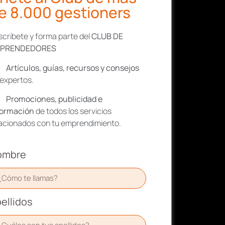
e 8.000 gestioners
críbete y forma parte del
CLUB DE
PRENDEDORES
Artículos, guías, recursos y consejos
expertos.
Promociones, publicidad e
formación
de todos los servicios
lacionados con tu emprendimiento.
ombre
ellidos