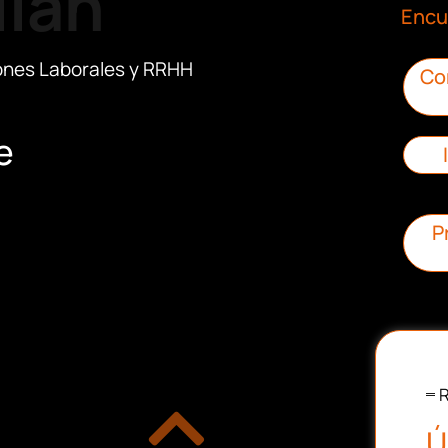
llán
Encu
iones Laborales y RRHH
Co
e
P
R
Ú