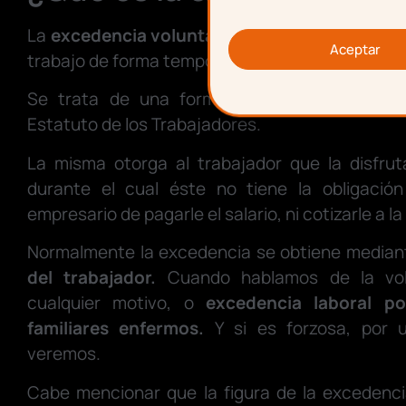
La
excedencia voluntaria
es la situación de s
Aceptar
trabajo de forma temporal.
Se trata de una forma jurídica contemplada
Estatuto de los Trabajadores.
La misma otorga al trabajador que la disfru
durante el cual éste no tiene la obligación 
empresario de pagarle el salario, ni cotizarle a l
Normalmente la excedencia se obtiene median
del trabajador.
Cuando hablamos de la vol
cualquier motivo, o
excedencia laboral p
familiares enfermos
.
Y si es forzosa, por 
veremos.
Cabe mencionar que la figura de la excedenci