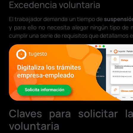
Excedencia voluntaria
El trabajador demanda un tiempo de
suspensión
y para ello no necesita alegar ningún tipo de 
cumplir una serie de requisitos que detallamos e
Claves para solicitar l
voluntaria