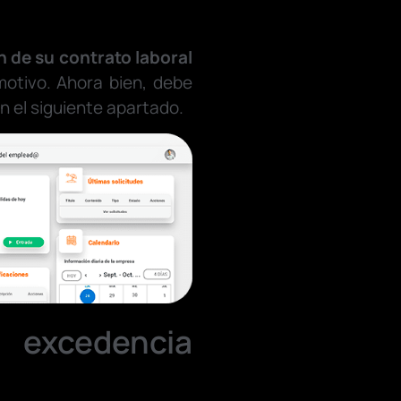
 de su contrato laboral
motivo. Ahora bien, debe
n el siguiente apartado.
a excedencia