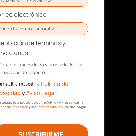
rreo electrónico
eptación de términos y
ndiciones
Confirmo que he leído y acepto la Política
Privacidad de tugesto.
nsulta nuestra
Política de
ivacidad
y
Aviso Legal
.
ste sitio está protegido por reCAPTCHA y se aplican la
ítica de Privacidad
y los
Términos de Servicio
de Google.
SUSCRIBIRME