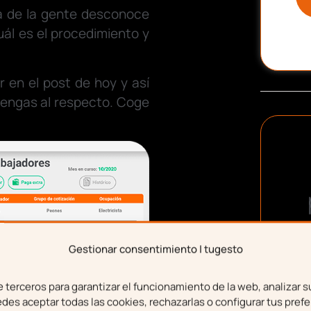
ía de la gente desconoce
uál es el procedimiento y
 en el post de hoy y así
tengas al respecto. Coge
Gestionar consentimiento | tugesto
terceros para garantizar el funcionamiento de la web, analizar s
boral?
es aceptar todas las cookies, rechazarlas o configurar tus prefe