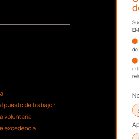
d
Sus
EM
de 
in
re
ia
N
el puesto de trabajo?
a voluntaria
Ap
 de excedencia