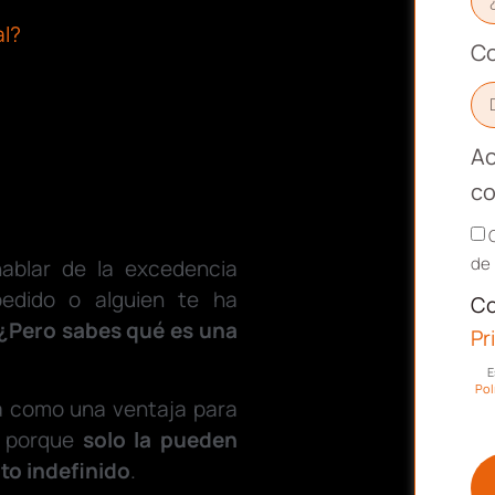
al?
Co
Ac
co
de 
blar de la excedencia
pedido o alguien te ha
Co
¿Pero sabes qué es una
Pr
E
Pol
a como una ventaja para
s, porque
solo la pueden
to indefinido
.