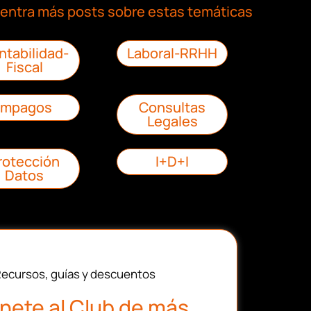
entra más posts sobre estas temáticas
ntabilidad-
Laboral-RRHH
Fiscal
Impagos
Consultas
Legales
rotección
I+D+I
Datos
ecursos, guías y descuentos
nete al Club de más