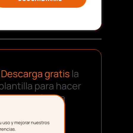
Descarga gratis
la
plantilla para hacer
una nómina
u uso y mejorar nuestros
rencias.