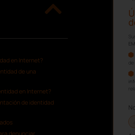
Ú
d
Sus
EM
idad en Internet?
de 
entidad de una
in
re
ntidad en Internet?
antación de identidad
N
zados
ara denunciar