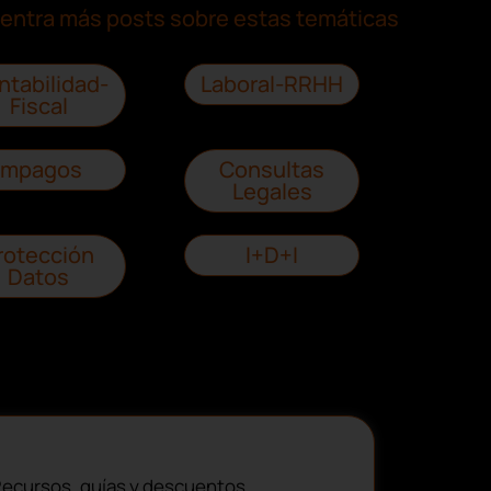
entra más posts sobre estas temáticas
ntabilidad-
Laboral-RRHH
Fiscal
Impagos
Consultas
Legales
rotección
I+D+I
Datos
ecursos, guías y descuentos