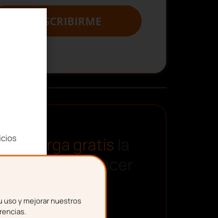
SUSCRIBIRME
icios
Descarga gratis
la
plantilla para hacer
una nómina
u uso y mejorar nuestros
rencias.