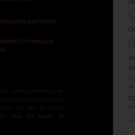
Ap
forma para que retiren
Co
idad del Estado para
rio
Ac
co
de 
ndo tiene presencia en
Co
ible que te sorprendas de
Pr
ecer. Por eso, al mismo
son más los casos de
E
Pol