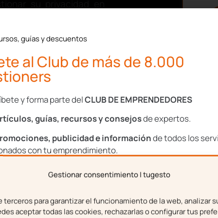
ionar su privacidad en
otalmente seguro de las
erfil en una red social,
ursos, guías y descuentos
fotografía personal.
te al Club de más de 8.000
e estas circunstancias
tioners
bles
. En este post vamos
 en Internet es un delito
íbete y forma parte del
CLUB DE EMPRENDEDORES
í
.
rtículos, guías, recursos y consejos
de expertos.
romociones, publicidad e información
de todos los serv
ionados con tu emprendimiento.
Gestionar consentimiento | tugesto
bre
Apellidos
terceros para garantizar el funcionamiento de la web, analizar s
es aceptar todas las cookies, rechazarlas o configurar tus prefe