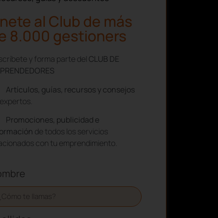
nete al Club de más
e 8.000 gestioners
críbete y forma parte del
CLUB DE
PRENDEDORES
Artículos, guías, recursos y consejos
expertos.
Promociones, publicidad e
formación
de todos los servicios
lacionados con tu emprendimiento.
ombre