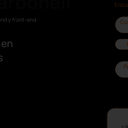
arbonell
Encu
nd y front-end
Co
 en
s
P
R