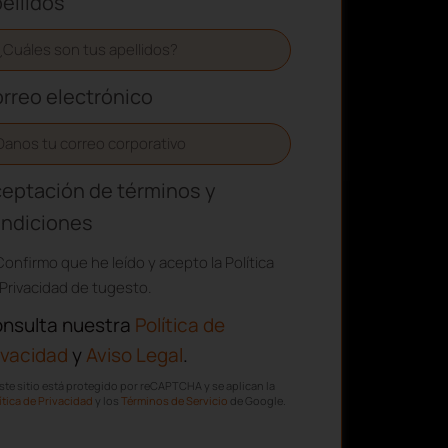
ellidos
rreo electrónico
eptación de términos y
ndiciones
Confirmo que he leído y acepto la Política
Privacidad de tugesto.
nsulta nuestra
Política de
ivacidad
y
Aviso Legal
.
ste sitio está protegido por reCAPTCHA y se aplican la
ítica de Privacidad
y los
Términos de Servicio
de Google.