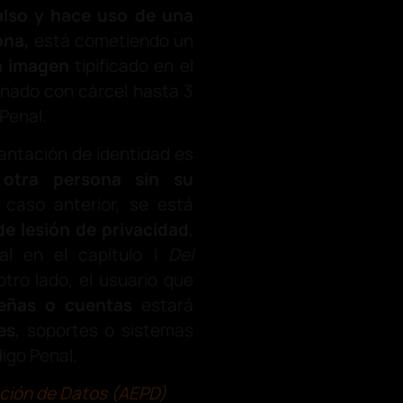
falso y hace uso de una
ona,
está cometiendo un
ia imagen
tipificado en el
nado con cárcel hasta 3
 Penal.
plantación de identidad es
 otra persona sin su
caso anterior, se está
 de lesión de privacidad
,
al en el capítulo I
Del
otro lado, el usuario que
eñas o cuentas
estará
es
, soportes o sistemas
digo Penal.
ción de Datos (AEPD)