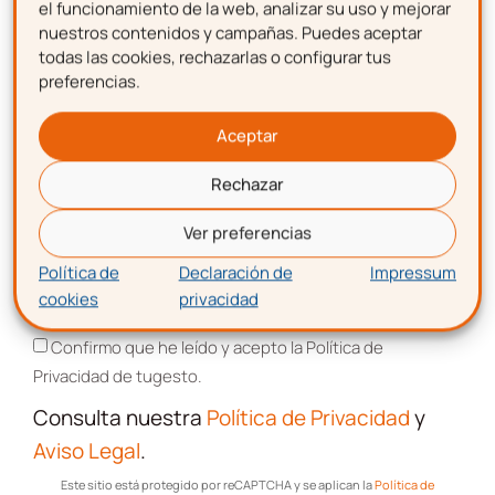
emprendimiento.
el funcionamiento de la web, analizar su uso y mejorar
nuestros contenidos y campañas. Puedes aceptar
todas las cookies, rechazarlas o configurar tus
Nombre
preferencias.
Apellidos
Aceptar
Apellidos
Rechazar
Correo electrónico
Ver preferencias
Política de
Declaración de
Impressum
Correo electrónico
cookies
privacidad
Aceptación de términos y condiciones
Confirmo que he leído y acepto la Política de
Privacidad de tugesto.
Aceptación de términos y
Consulta nuestra
Política de Privacidad
y
condiciones
Aviso Legal
.
Confirmo que he leído y acepto la Política de
Este sitio está protegido por reCAPTCHA y se aplican la
Política de
Privacidad de tugesto.