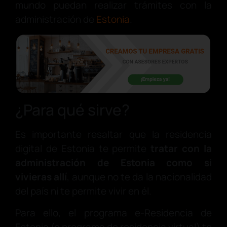
mundo puedan realizar trámites con la
administración de
Estonia
.
¿Para qué sirve?
Es importante resaltar que la residencia
digital de Estonia te permite
tratar con la
administración de Estonia como si
vivieras allí
, aunque no te da la nacionalidad
del país ni te permite vivir en él.
Para ello, el programa e-Residencia de
Estonia (o programa de residencia virtual) te