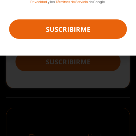
Privacidad
y los
Términos de Servicio
de Google.
Consulta nuestra
Política de Privacidad
y
Aviso Legal
.
SUSCRIBIRME
Este sitio está protegido por reCAPTCHA y se aplican la
Política de
Privacidad
y los
Términos de Servicio
de Google.
SUSCRIBIRME