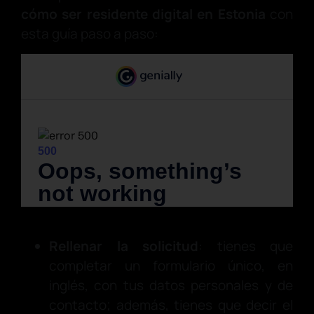
cómo ser residente digital en Estonia
con
esta guía paso a paso:
Rellenar la solicitud
: tienes que
completar un formulario único, en
inglés, con tus datos personales y de
contacto; además, tienes que decir el