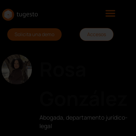
Solicita una demo
Accesos
Rosa
González
Abogada, departamento jurídico-
legal