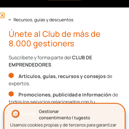
I+D+I
Recursos, guías y descuentos
Únete al Club de más de
8.000 gestioners
Recursos, guías y descuentos
Únete al Club de más de
Suscríbete y forma parte del
CLUB DE
8.000 gestioners
EMPRENDEDORES
Artículos, guías, recursos y consejos
de
Suscríbete y forma parte del
CLUB DE
expertos.
EMPRENDEDORES
Promociones, publicidad e información
de
Artículos, guías, recursos y consejos
de
todos los servicios relacionados con tu
expertos.
emprendimiento.
Gestionar
Promociones, publicidad e información
de
consentimiento | tugesto
todos los servicios relacionados con tu
Usamos cookies propias y de terceros para garantizar
Nombre