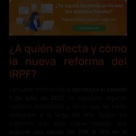
¿A quién afecta y cómo
la nueva reforma del
IRPF?
La nueva reforma fiscal
aprobada el pasado
1 de julio de 2015
ha supuesto algunos
cambios inmediatos y otros que se verán
reflejados a lo largo del año. Según los
expertos, con esta nueva medida, que
supone una rebaja del 21% al 15% en el