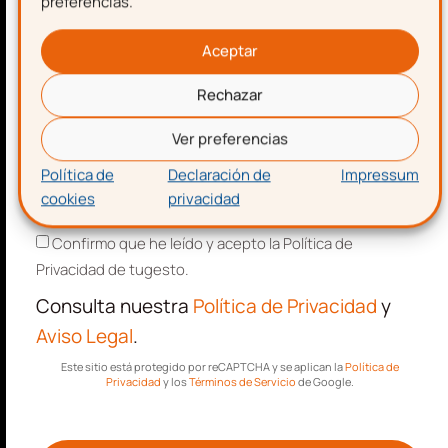
Descarga gratis
la
preferencias.
Apellidos
plantilla para hacer una
Aceptar
nómina
Rechazar
Correo electrónico
Ver preferencias
Política de
Declaración de
Impressum
cookies
privacidad
Aceptación de términos y condiciones
Confirmo que he leído y acepto la Política de
Privacidad de tugesto.
Consulta nuestra
Política de Privacidad
y
Aviso Legal
.
Este sitio está protegido por reCAPTCHA y se aplican la
Política de
Privacidad
y los
Términos de Servicio
de Google.
¡Descarga!