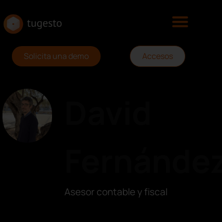
Solicita una demo
Accesos
David
Fernánde
Asesor contable y fiscal