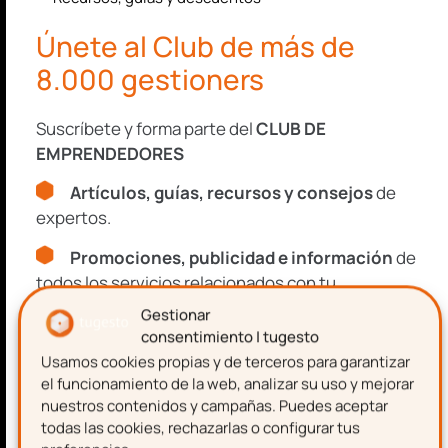
Consulta nuestra
Política de Privacidad
Únete al Club de más de
y
Aviso Legal
.
8.000 gestioners
Este sitio está protegido por reCAPTCHA y se aplican la
Política de
Privacidad
y los
Términos de Servicio
de Google.
Suscríbete y forma parte del
CLUB DE
EMPRENDEDORES
Artículos, guías, recursos y consejos
de
SUSCRIBIRME
expertos.
Promociones, publicidad e información
de
todos los servicios relacionados con tu
emprendimiento.
Gestionar
consentimiento | tugesto
Usamos cookies propias y de terceros para garantizar
Nombre
el funcionamiento de la web, analizar su uso y mejorar
nuestros contenidos y campañas. Puedes aceptar
todas las cookies, rechazarlas o configurar tus