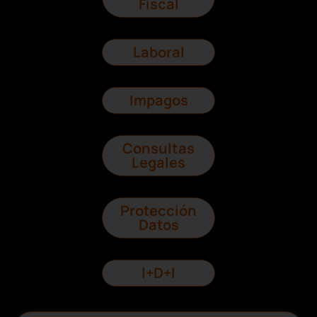
Fiscal
Laboral
Impagos
Consultas
Legales
Protección
Datos
I+D+I