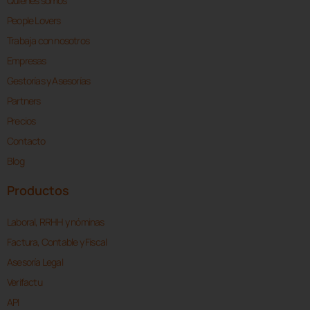
Quiénes somos
People Lovers
Trabaja con nosotros
Empresas
Gestorías y Asesorías
Partners
Precios
Contacto
Blog
Productos
Laboral, RRHH y nóminas
Factura, Contable y Fiscal
Asesoría Legal
Verifactu
API