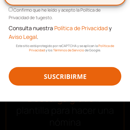
Confirmo que he leído y acepto la Política de
Privacidad de tugesto.
SUSCRIBIRME
Consulta nuestra
Política de Privacidad
y
Aviso Legal
.
Este sitio está protegido por reCAPTCHA y se aplican la
Política de
Privacidad
y los
Términos de Servicio
de Google.
SUSCRIBIRME
Descarga gratis
la
plantilla para hacer una
nómina