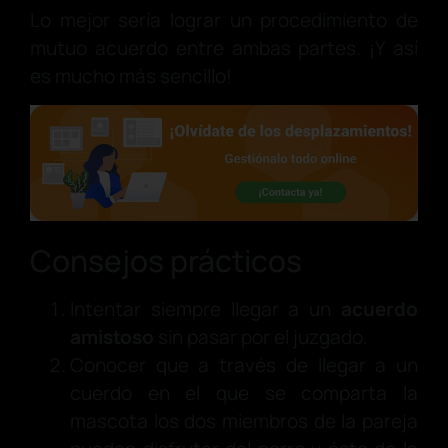
Lo mejor sería lograr un procedimiento de
mutuo acuerdo entre ambas partes. ¡Y así
es mucho más sencillo!
Consejos prácticos
Intentar siempre llegar a un
acuerdo
amistoso
sin pasar por el juzgado.
Conocer que a través de llegar a un
cuerdo en el que se comparta la
mascota los dos miembros de la pareja