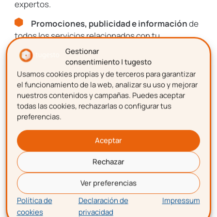
expertos.
Apellidos
Promociones, publicidad e información
de
todos los servicios relacionados con tu
emprendimiento.
Gestionar
consentimiento | tugesto
Correo electrónico
Usamos cookies propias y de terceros para garantizar
Nombre
el funcionamiento de la web, analizar su uso y mejorar
nuestros contenidos y campañas. Puedes aceptar
todas las cookies, rechazarlas o configurar tus
Aceptación de términos y
preferencias.
Apellidos
condiciones
Aceptar
Confirmo que he leído y acepto la Política de
Privacidad de tugesto.
Rechazar
Correo electrónico
Consulta nuestra
Política de Privacidad
Ver preferencias
y
Aviso Legal
.
Política de
Declaración de
Impressum
Este sitio está protegido por reCAPTCHA y se aplican la
Política de
cookies
privacidad
Aceptación de términos y condiciones
Privacidad
y los
Términos de Servicio
de Google.