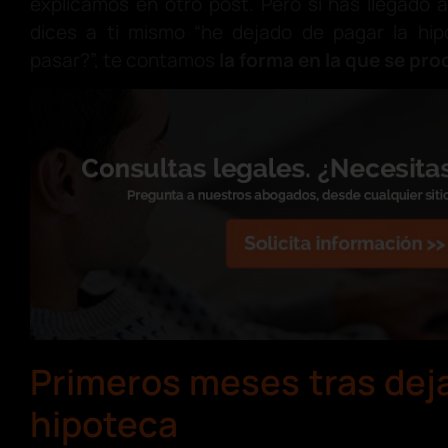
explicamos en otro post. Pero si has llegado 
dices a ti mismo “he dejado de pagar la hi
pasar?”, te contamos
la forma en la que se pr
Primeros meses tras deja
hipoteca