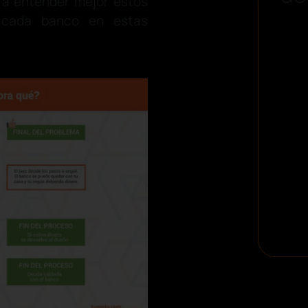
á a entender mejor estos
e cada banco en estas