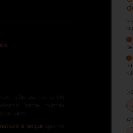
d
Sus
EM
eca
de 
in
re
N
es difíciles. La crisis
rsonas hacia puntos
o de ellos.
Ap
rnativas a seguir
que te