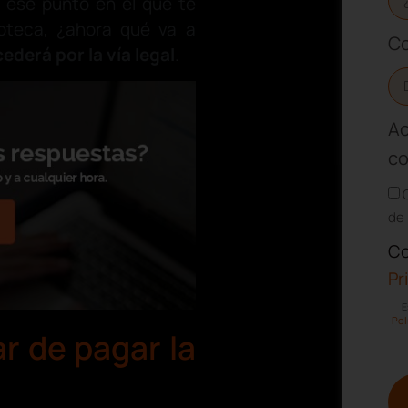
a ese punto en el que te
poteca, ¿ahora qué va a
Co
ocederá
por la vía legal
.
Ac
co
de 
Co
Pr
E
Pol
r de pagar la