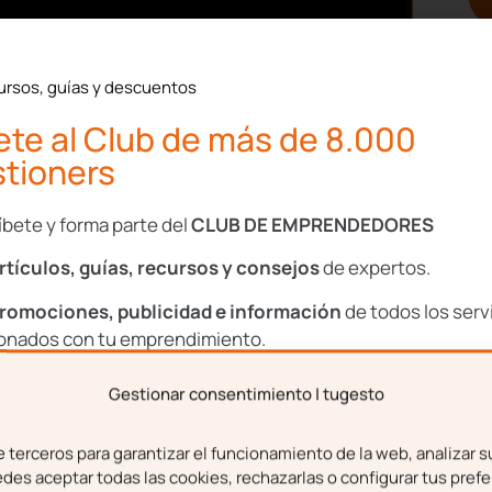
s de pagar),
el banco se
 te llamen por teléfono y
ursos, guías y descuentos
 de pagar la hipoteca.
ra.
te al Club de más de 8.000
tioners
 la entidad financiera,
convenciera o te sirviera,
íbete y forma parte del
CLUB DE EMPRENDEDORES
.
rtículos, guías, recursos y consejos
de expertos.
mes
tras dejar de pagar la
 seguirá proponiendo
romociones, publicidad e información
de todos los serv
y acuerdo, el
proceso de
ionados con tu emprendimiento.
n intereses de demora
Gestionar consentimiento | tugesto
bre
Apellidos
 de llamadas. Este es el
terceros para garantizar el funcionamiento de la web, analizar s
de tu hipoteca
. Es decir,
es aceptar todas las cookies, rechazarlas o configurar tus prefe