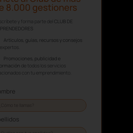
e 8.000 gestioners
críbete y forma parte del
CLUB DE
PRENDEDORES
Artículos, guías, recursos y consejos
expertos.
Promociones, publicidad e
formación
de todos los servicios
lacionados con tu emprendimiento.
ombre
ellidos