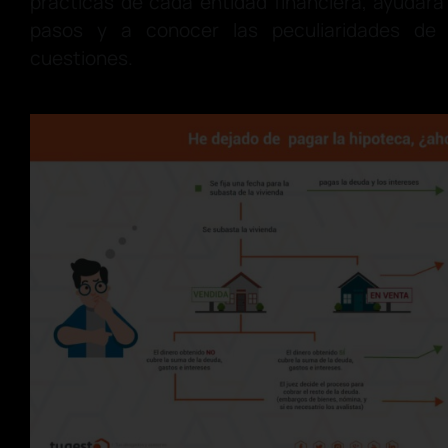
prácticas de cada entidad financiera, ayudar
pasos y a conocer las peculiaridades d
cuestiones.