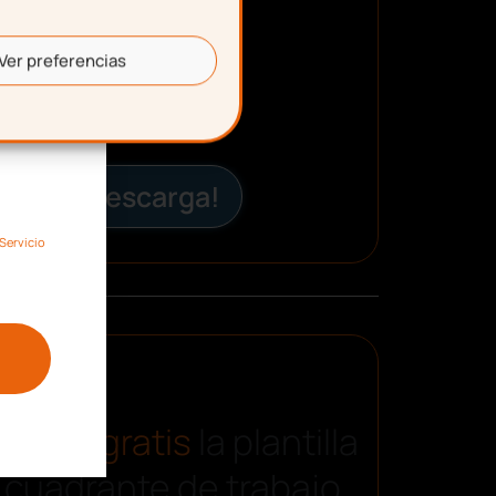
Ver preferencias
¡Descarga!
Servicio
carga gratis
la plantilla
 cuadrante de trabajo