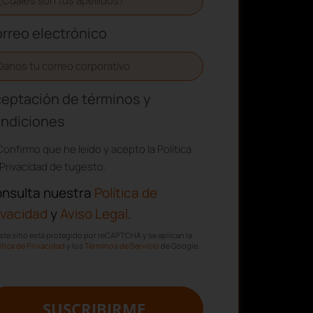
rreo electrónico
eptación de términos y
ndiciones
Confirmo que he leído y acepto la Política
Privacidad de tugesto.
nsulta nuestra
Política de
ivacidad
y
Aviso Legal
.
ste sitio está protegido por reCAPTCHA y se aplican la
ítica de Privacidad
y los
Términos de Servicio
de Google.
SUSCRIBIRME