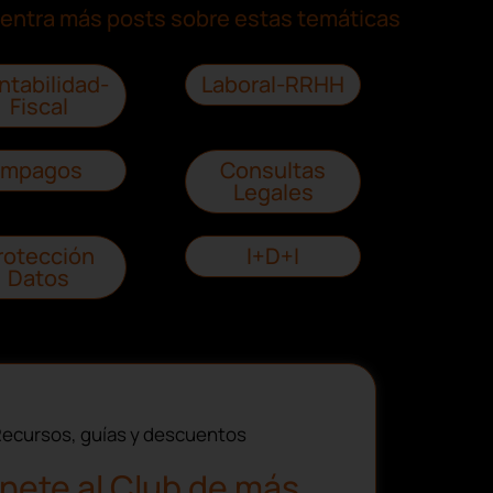
entra más posts sobre estas temáticas
ntabilidad-
Laboral-RRHH
Fiscal
Impagos
Consultas
Legales
rotección
I+D+I
Datos
ecursos, guías y descuentos
nete al Club de más