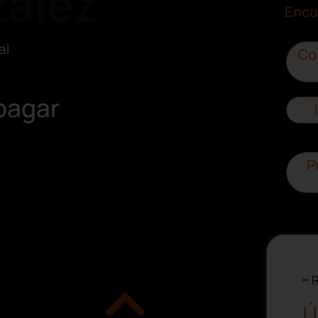
ález
Encu
al
Co
 pagar
P
R
Ú