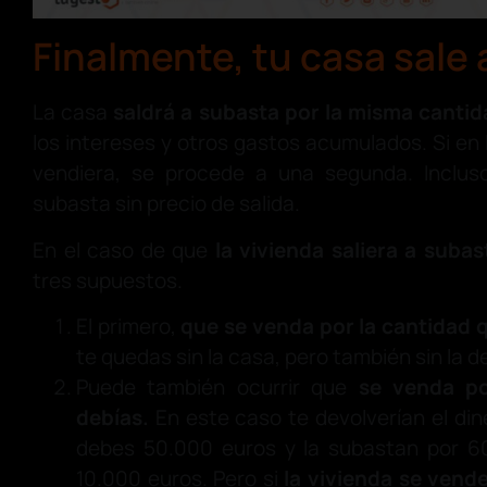
Finalmente, tu casa sale
La casa
saldrá a subasta por la misma cantid
los intereses y otros gastos acumulados. Si en
vendiera, se procede a una segunda. Incluso 
subasta sin precio de salida.
En el caso de que
la vivienda saliera a subas
tres supuestos.
El primero,
que se venda por la cantidad 
te quedas sin la casa, pero también sin la d
Puede también ocurrir que
se venda po
debías.
En este caso te devolverían el dine
debes 50.000 euros y la subastan por 6
10.000 euros. Pero si
la vivienda se vend