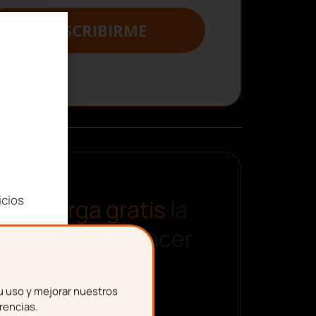
SUSCRIBIRME
icios
Descarga gratis
la
plantilla para hacer
una nómina
u uso y mejorar nuestros
rencias.