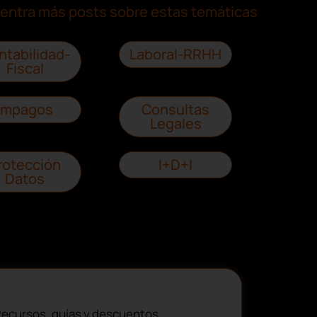
entra más posts sobre estas temáticas
ntabilidad-
Laboral-RRHH
Fiscal
Impagos
Consultas
Legales
rotección
I+D+I
Datos
ecursos, guías y descuentos