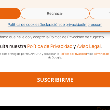
eo electrónico
 suelo
Rechazar
ana en el Boletín Oficial
Política de cookies
Declaración de privacidad
Impressum
tación de términos y condiciones
irmo que he leído y acepto la Política de Privacidad de tugesto.
es
evitar un aumento
a consecuencia de la
ulta nuestra
Política de Privacidad
y
Aviso Legal
.
do una serie de medidas
tio está protegido por reCAPTCHA y se aplican la
Política de Privacidad
y los
Términos de 
que se consideran “de
de Google.
habilitan un cauce más
SUSCRIBIRME
 el consumidor
ajudicial con la
Des