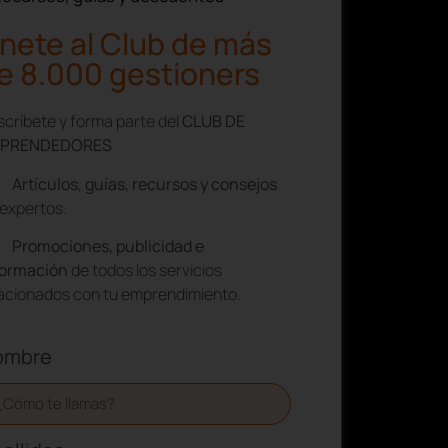
nete al Club de más
e 8.000 gestioners
críbete y forma parte del
CLUB DE
PRENDEDORES
Artículos, guías, recursos y consejos
expertos.
Promociones, publicidad e
formación
de todos los servicios
lacionados con tu emprendimiento.
ombre