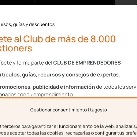
d de crédito durante el
ursos, guías y descuentos
sarias para que puedas
te al Club de más de 8.000
robado por el Gobierno,
elo por los afectados en
tioners
íbete y forma parte del
CLUB DE EMPRENDEDORES
rtículos, guías, recursos y consejos
de expertos.
romociones, publicidad e información
de todos los serv
ionados con tu emprendimiento.
Gestionar consentimiento | tugesto
bre
Apellidos
terceros para garantizar el funcionamiento de la web, analizar s
ial para la
es aceptar todas las cookies, rechazarlas o configurar tus prefe