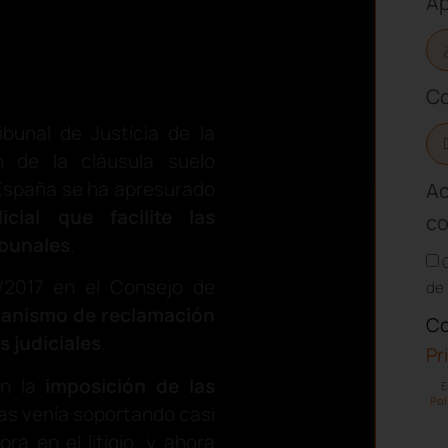
Ap
Co
bunal de Justicia de la
n de la cláusula suelo
 España se ha apresurado
Ac
icial
que facilite las
co
ibunales
.
1/2017 en el Consejo de
de 
anismo de reclamación
Co
s judiciales
.
Pr
en la
imposición de las
E
Pol
las venía soportando casi
ra en el litigio, y ahora