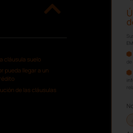
Ú
d
Sus
EM
la cláusula suelo
de 
r pueda llegar a un
rédito
in
re
lución de las cláusulas
N