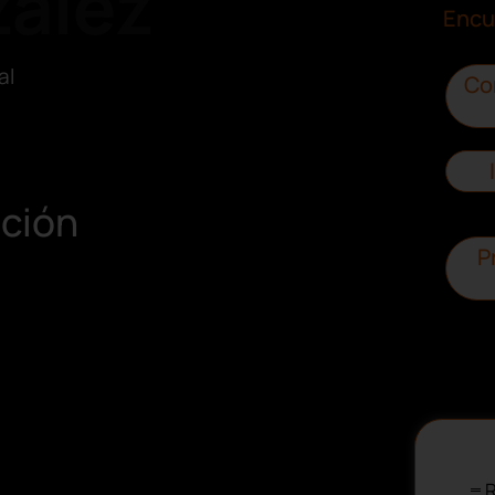
ález
Encu
al
Co
ución
P
R