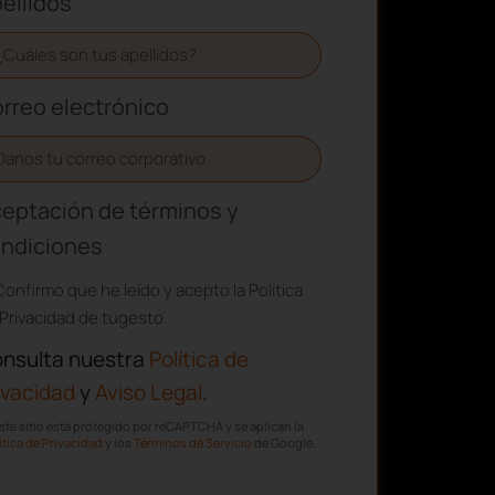
ellidos
rreo electrónico
eptación de términos y
ndiciones
Confirmo que he leído y acepto la Política
Privacidad de tugesto.
nsulta nuestra
Política de
ivacidad
y
Aviso Legal
.
ste sitio está protegido por reCAPTCHA y se aplican la
ítica de Privacidad
y los
Términos de Servicio
de Google.