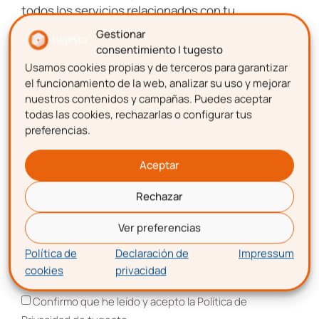
8.000 gestioners
todos los servicios relacionados con tu
emprendimiento.
Gestionar
Suscríbete y forma parte del
CLUB DE
consentimiento | tugesto
EMPRENDEDORES
Usamos cookies propias y de terceros para garantizar
Nombre
Artículos, guías, recursos y consejos
de
el funcionamiento de la web, analizar su uso y mejorar
expertos.
nuestros contenidos y campañas. Puedes aceptar
todas las cookies, rechazarlas o configurar tus
Promociones, publicidad e información
de
preferencias.
Apellidos
todos los servicios relacionados con tu
emprendimiento.
Aceptar
Rechazar
Nombre
Correo electrónico
Ver preferencias
Política de
Declaración de
Impressum
Apellidos
cookies
privacidad
Aceptación de términos y condiciones
Confirmo que he leído y acepto la Política de