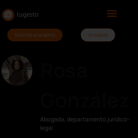
Solicita una demo
Accesos
Rosa
González
Abogada, departamento jurídico-
legal