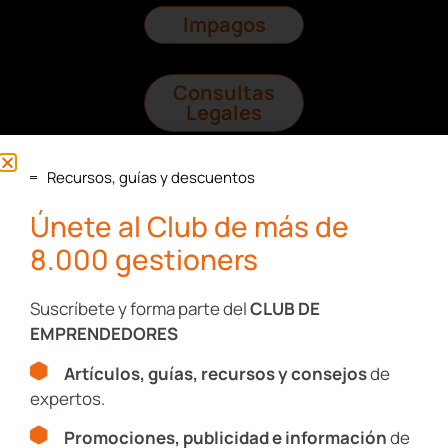
Impagos
Consultas
Legales
Protección
Recursos, guías y descuentos
Datos
Únete al Club de más de
8.000 gestioners
I+D+I
Suscríbete y forma parte del
CLUB DE
EMPRENDEDORES
Recursos, guías y descuentos
Artículos, guías, recursos y consejos
de
expertos.
Únete al Club de más de
Promociones, publicidad e información
de