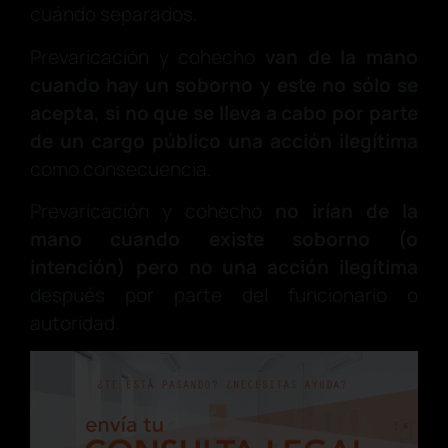
cuándo separados.
Prevaricación y cohecho
van de la mano
cuando hay un soborno y este no sólo se
acepta, si no que se lleva a cabo por parte
de un cargo público una acción ilegítima
como consecuencia.
Prevaricación y cohecho
no irían de la
mano cuando existe soborno (o
intención) pero no una acción ilegítima
después por parte del funcionario o
autoridad.