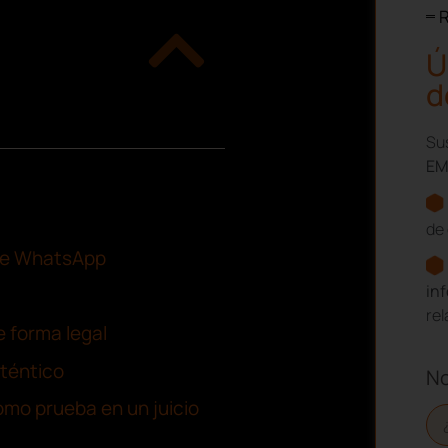
d
Sus
EM
de 
 de WhatsApp
in
re
 forma legal
téntico
N
mo prueba en un juicio
Ap