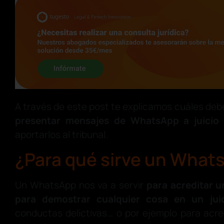
Rec
Úne
A través de este post te explicamos cuáles debe
ges
presentar mensajes de WhatsApp a juici
aportarlos al tribunal.
Suscr
¿Para qué sirve un What
A
P
Un WhatsApp nos va a servir
para acreditar u
relac
para demostrar cualquier cosa en un jui
conductas delictivas… o por ejemplo para acr
Nom
debe dinero.
Usamos cookies propias y de 
La cantidad de cosas que puedes acreditar por
contenidos y campañas. Pued