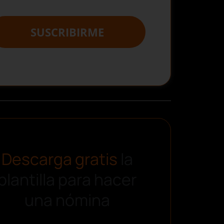
Descarga gratis
la
plantilla para hacer
icios
una nómina
u uso y mejorar nuestros
rencias.