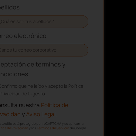
rreo electrónico
eptación de términos y
ndiciones
Confirmo que he leído y acepto la Política
Privacidad de tugesto.
nsulta nuestra
Política de
ivacidad
y
Aviso Legal
.
ste sitio está protegido por reCAPTCHA y se aplican la
ítica de Privacidad
y los
Términos de Servicio
de Google.
SUSCRIBIRME