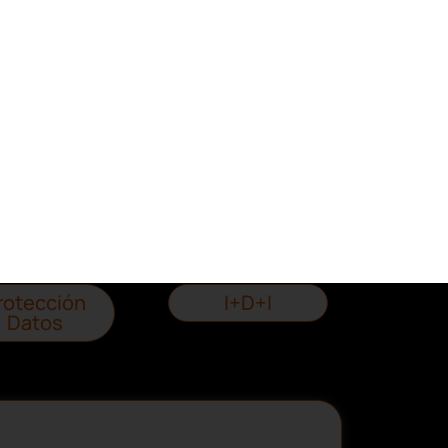
entra más posts sobre estas temáticas
ntabilidad-
Laboral-RRHH
Fiscal
Impagos
Consultas
Legales
rotección
I+D+I
Datos
ecursos, guías y descuentos
nete al Club de más