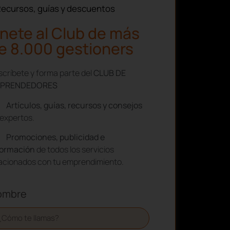
e 8.000 gestioners
críbete y forma parte del
CLUB DE
PRENDEDORES
Artículos, guías, recursos y consejos
expertos.
Promociones, publicidad e
formación
de todos los servicios
lacionados con tu emprendimiento.
ombre
ellidos