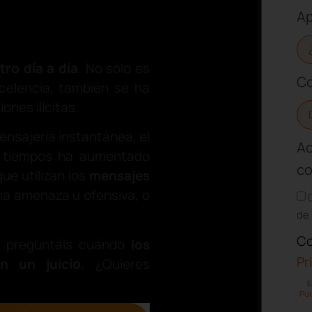
ro día a día
. No sólo es
Co
xcelencia, también se ha
ones ilícitas.
nsajería instantánea, el
Ac
os tiempos ha aumentado
co
e utilizan los
mensajes
na amenaza u ofensiva, o
de 
Co
s preguntáis cuándo
los
Pr
n un juicio
. ¿Quieres
E
Pol