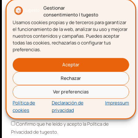
emprendimiento.
Gestionar
Estado total de cambios en el
consentimiento | tugesto
patrimonio neto
donde se informa
Usamos cookies propias y de terceros para garantizar
Nombre
de todos los cambios habidos en el
el funcionamiento de la web, analizar su uso y mejorar
patrimonio neto.
nuestros contenidos y campañas. Puedes aceptar
todas las cookies, rechazarlas o configurar tus
Flujos de Efectivo (en
preferencias.
Apellidos
determinados casos)
Aceptar
En esta partida se informa sobre el uso de
Rechazar
los activos líquidos equivalentes que la
Correo electrónico
empresa utiliza en el funcionamiento de su
Ver preferencias
actividad. De este modo, se informa sobre la
Política de
Declaración de
Impressum
capacidad que tiene la empresa para
cookies
privacidad
Aceptación de términos y condiciones
afrontar sus obligaciones de pagos y sus
necesidades de liquidez.
Confirmo que he leído y acepto la Política de
Privacidad de tugesto.
Tal y como indicamos entre paréntesis, el