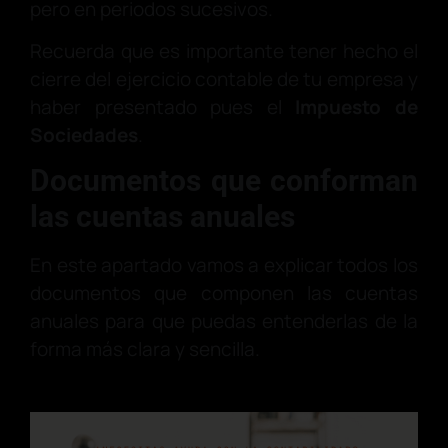
pero en periodos sucesivos.
Recuerda que es importante tener hecho el
cierre del ejercicio contable de tu empresa y
haber presentado pues el
Impuesto de
Sociedades
.
Documentos que conforman
las cuentas anuales
En este apartado vamos a explicar todos los
documentos que componen las cuentas
anuales para que puedas entenderlas de la
forma más clara y sencilla.