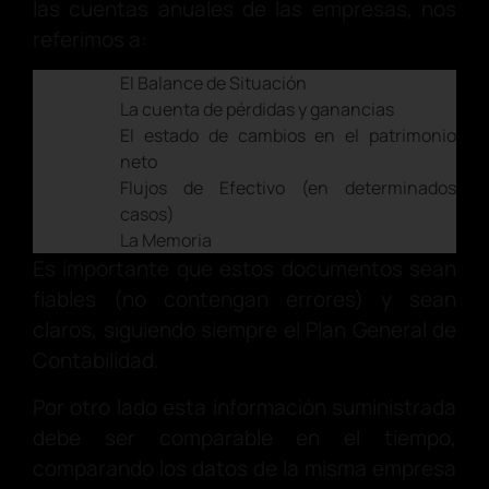
las cuentas anuales de las empresas, nos
referimos a:
El Balance de Situación
La cuenta de pérdidas y ganancias
El estado de cambios en el patrimonio
neto
Flujos de Efectivo (en determinados
casos)
La Memoria
Es importante que estos documentos sean
fiables (no contengan errores) y sean
claros, siguiendo siempre el Plan General de
Contabilidad.
Por otro lado esta información suministrada
debe ser comparable en el tiempo,
comparando los datos de la misma empresa