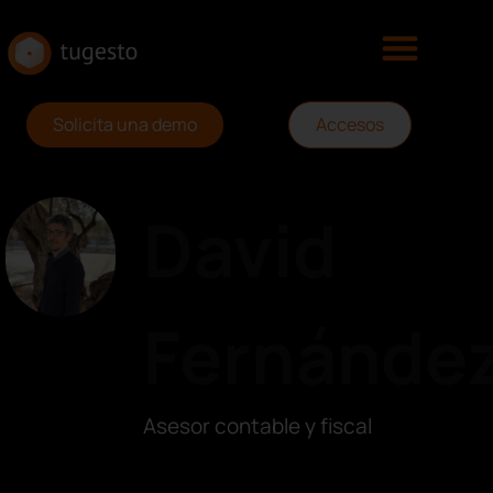
Solicita una demo
Accesos
David
Fernánde
Asesor contable y fiscal