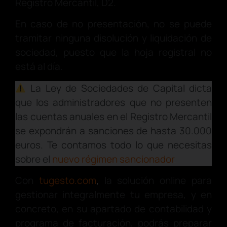
Registro Mercantil, D2.
En caso de no presentación, no se puede
tramitar ninguna disolución y liquidación de
sociedad, puesto que la hoja registral no
está al día.
La Ley de Sociedades de Capital dicta
que los administradores que no presenten
las cuentas anuales en el Registro Mercantil
se expondrán a sanciones de hasta 30.000
euros. Te contamos todo lo que necesitas
sobre el
nuevo régimen sancionador
.
Con
tugesto.com
,
la solución online para
gestionar integralmente tu empresa, y en
concreto, en su apartado de contabilidad y
programa de facturación, podrás preparar