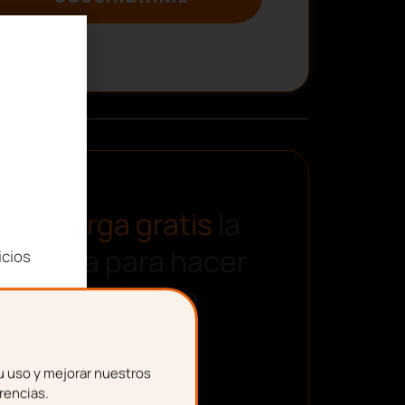
Descarga gratis
la
plantilla para hacer
icios
una nómina
u uso y mejorar nuestros
rencias.