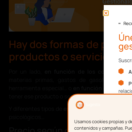
Rec
Úne
Hay dos formas de poner 
ges
productos o servicios
Suscr
Por un lado,
en función de los costes
que 
A
materias primas, gastos de gasolina, si ne
P
herramienta especial… o
en función del valor
qu
relac
tener ese producto o servicio.
Y diferentes tipos de
estrategia
: de penetració
Nom
psicológicos…
Usamos cookies propias y de 
Precio según costes
contenidos y campañas. Pued