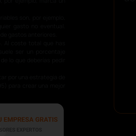
o, por ejemplo, marca un
riables son, por ejemplo,
uier gasto no eventual.
 de gastos anteriores.
o
. Al coste total que has
suele ser un porcentaje
de lo que deberías pedir
tar por una estrategia de
’95) para crear una mejor