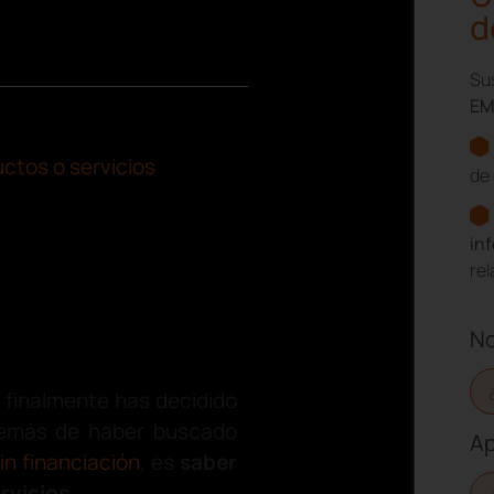
d
Sus
EM
ctos o servicios
de 
in
re
N
 finalmente has decidido
 además de haber buscado
Ap
n financiación
, es
saber
rvicios
.