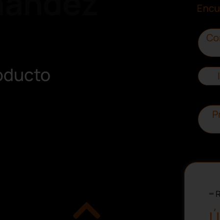
nández
Encu
Co
oducto
P
R
Ú