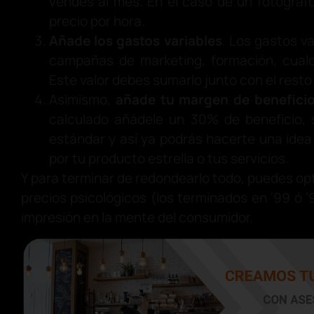
vendes al mes. En el caso de un fotógraf
precio por hora.
Añade los gastos variables
. Los gastos va
campañas de marketing, formación, cualq
Este valor debes sumarlo junto con el resto
Asimismo,
añade tu margen de benefici
calculado añádele un 30% de beneficio, 
estándar y así ya podrás hacerte una idea 
por tu producto estrella o tus servicios.
Y para terminar de redondearlo todo, puedes op
precios psicológicos (los terminados en ’99 ó 
impresión en la mente del consumidor.