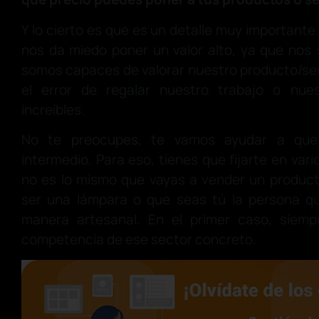
Y lo cierto es que es un detalle muy importante
nos da miedo poner un valor alto, ya que nos
somos capaces de valorar nuestro producto/se
el error de regalar nuestro trabajo o nu
increíbles.
No te preocupes, te vamos ayudar a que
intermedio. Para eso, tienes que fijarte en vari
no es lo mismo que vayas a vender un produ
ser una lámpara o que seas tú la persona qu
manera artesanal. En el primer caso, siemp
competencia de ese sector concreto.