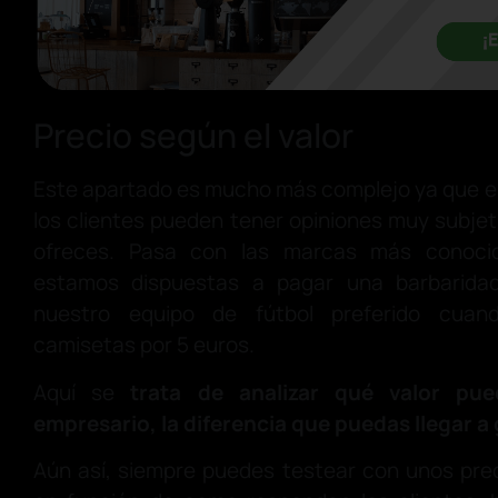
Precio según el valor
Este apartado es mucho más complejo ya que e
los clientes pueden tener opiniones muy subjet
ofreces. Pasa con las marcas más conoci
estamos dispuestas a pagar una barbarida
nuestro equipo de fútbol preferido cua
camisetas por 5 euros.
Aquí se
trata de analizar qué valor pu
empresario, la diferencia que puedas llegar a
Aún así, siempre puedes testear con unos preci