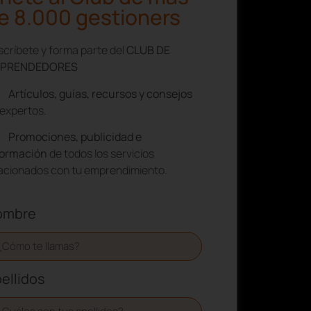
e 8.000 gestioners
críbete y forma parte del
CLUB DE
PRENDEDORES
Artículos, guías, recursos y consejos
expertos.
Promociones, publicidad e
formación
de todos los servicios
lacionados con tu emprendimiento.
ombre
ellidos