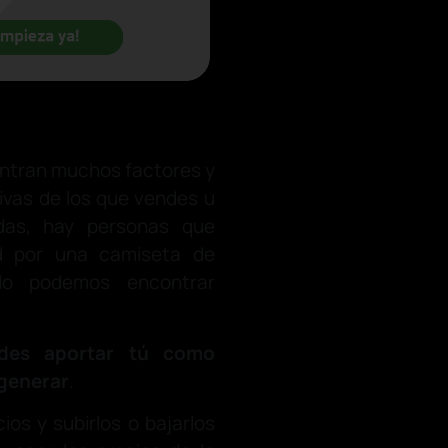
ntran muchos factores y
ivas de los que vendes u
das, hay personas que
d por una camiseta de
ndo podemos encontrar
edes aportar tú como
 generar
.
os y subirlos o bajarlos