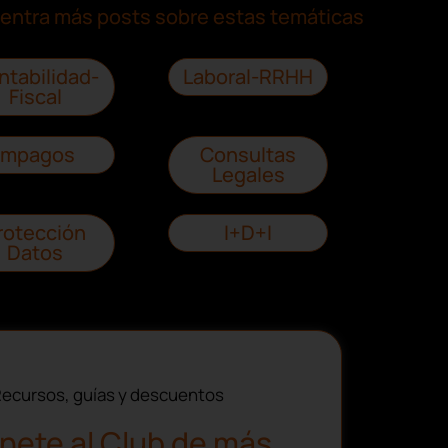
entra más posts sobre estas temáticas
ntabilidad-
Laboral-RRHH
Fiscal
Impagos
Consultas
Legales
rotección
I+D+I
Datos
ecursos, guías y descuentos
nete al Club de más