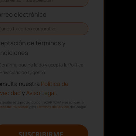
rreo electrónico
eptación de términos y
ndiciones
Confirmo que he leído y acepto la Política
Privacidad de tugesto.
nsulta nuestra
Política de
ivacidad
y
Aviso Legal
.
ste sitio está protegido por reCAPTCHA y se aplican la
ítica de Privacidad
y los
Términos de Servicio
de Google.
SUSCRIBIRME