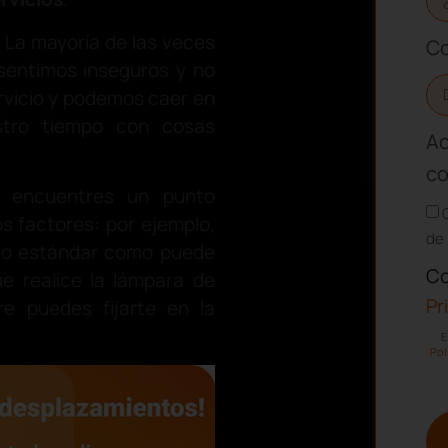
. La mayoría de las veces
Co
 sentimos inseguros y no
rvicio y podemos caer en
estro tiempo con cosas
Ac
co
 encuentres un punto
os factores: por ejemplo,
de 
cto estándar como puede
Co
e realice la lámpara de
Pr
re puedes fijarte en la
E
Pol