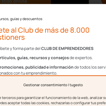
ursos, guías y descuentos
te al Club de más de 8.000
precios a tus
tioners
íbete y forma parte del
CLUB DE EMPRENDEDORES
te supone tu actividad;
rtículos, guías, recursos y consejos
de expertos.
cesitas comprar alguna
romociones, publicidad e información
de todos los serv
e pueda tener o llegar a
ionados con tu emprendimiento.
Gestionar consentimiento | tugesto
n, descremación, precios
bre
Apellidos
terceros para garantizar el funcionamiento de la web, analizar s
es aceptar todas las cookies, rechazarlas o configurar tus prefe