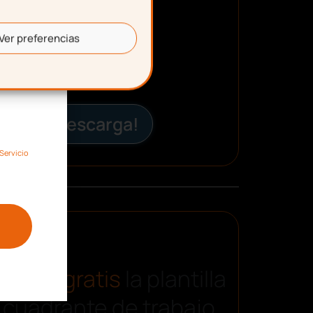
Ver preferencias
¡Descarga!
Servicio
carga gratis
la plantilla
 cuadrante de trabajo