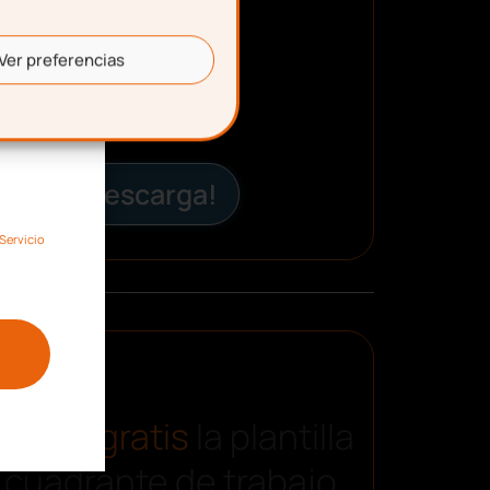
Ver preferencias
¡Descarga!
Servicio
carga gratis
la plantilla
 cuadrante de trabajo