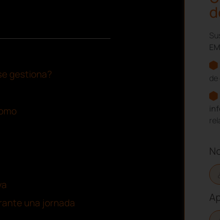
d
Sus
EM
 se gestiona?
de 
in
nomo
re
N
va
Ap
rante una jornada