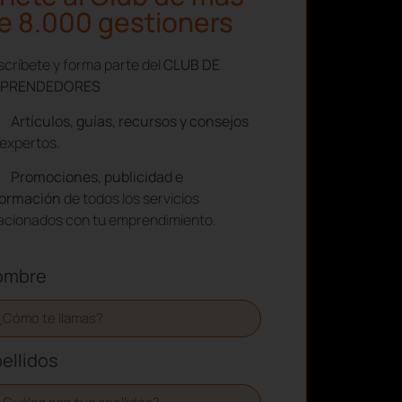
e 8.000 gestioners
críbete y forma parte del
CLUB DE
PRENDEDORES
Artículos, guías, recursos y consejos
expertos.
Promociones, publicidad e
formación
de todos los servicios
lacionados con tu emprendimiento.
ombre
ellidos