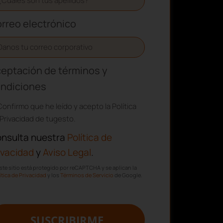
rreo electrónico
eptación de términos y
ndiciones
Confirmo que he leído y acepto la Política
Privacidad de tugesto.
nsulta nuestra
Política de
ivacidad
y
Aviso Legal
.
ste sitio está protegido por reCAPTCHA y se aplican la
ítica de Privacidad
y los
Términos de Servicio
de Google.
SUSCRIBIRME