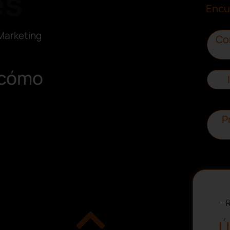
es
Encu
Marketing
Co
: cómo
P
R
Ú