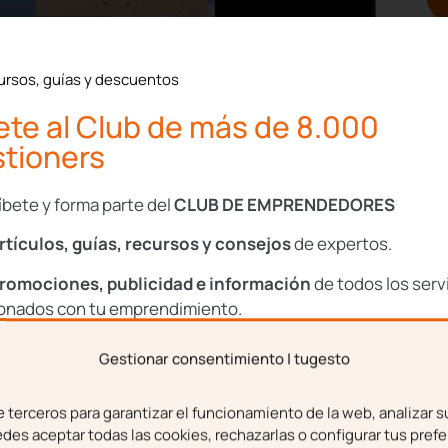
lican la jornada laboral
ursos, guías y descuentos
nte los meses de julio y
e reducir el trabajo al
te al Club de más de 8.000
ortante del volumen de
tioners
 empleados.
íbete y forma parte del
CLUB DE EMPRENDEDORES
ra tomar este tipo de
mposibilitan desempeñar
rtículos, guías, recursos y consejos
de expertos.
bilidad de flexibilizar el
romociones, publicidad e información
de todos los serv
ionados con tu emprendimiento.
res españoles están a
Gestionar consentimiento | tugesto
e, actualmente solo se
bre
Apellidos
oductividad y mejorar la
terceros para garantizar el funcionamiento de la web, analizar s
os de los beneficios que
es aceptar todas las cookies, rechazarlas o configurar tus prefe