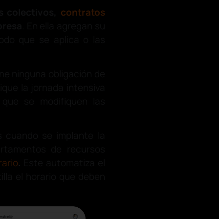
 colectivos,
contratos
presa
. En ella agregan su
iodo que se aplica o las
ene ninguna obligación de
ique la jornada intensiva
 que se modifiquen las
as cuando se implante la
artamentos de recursos
rario
.
Este automatiza el
tilla el horario que deben