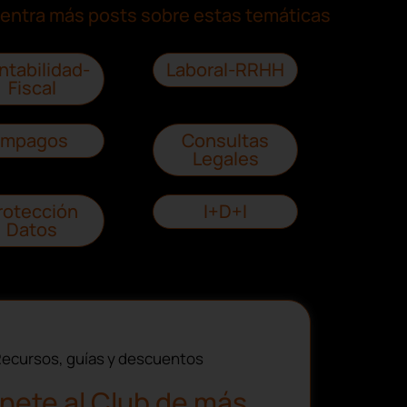
entra más posts sobre estas temáticas
ntabilidad-
Laboral-RRHH
Fiscal
Impagos
Consultas
Legales
rotección
I+D+I
Datos
ecursos, guías y descuentos
nete al Club de más