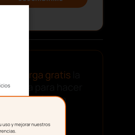
Descarga gratis
la
plantilla para hacer
icios
una nómina
u uso y mejorar nuestros
rencias.