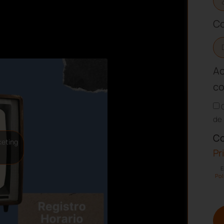
Co
Ac
co
de 
Co
keting
Pr
E
Pol