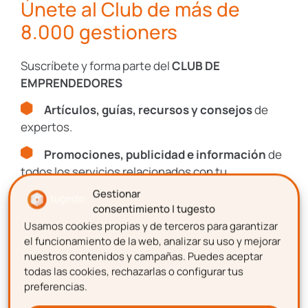
consecuencias para el desarrollo personal y
Únete al Club de más de
profesional de las personas. Sin embargo, este
8.000 gestioners
tipo de situaciones se pueden llevar mejor
siguiendo las herramientas que hemos
Suscríbete y forma parte del
CLUB DE
descrito en este artículo.
EMPRENDEDORES
Artículos, guías, recursos y consejos
de
expertos.
Promociones, publicidad e información
de
todos los servicios relacionados con tu
emprendimiento.
Gestionar
consentimiento | tugesto
Usamos cookies propias y de terceros para garantizar
Nombre
el funcionamiento de la web, analizar su uso y mejorar
Encuentra más posts sobre estas temáticas
nuestros contenidos y campañas. Puedes aceptar
todas las cookies, rechazarlas o configurar tus
Contabilidad-
preferencias.
Fiscal
Apellidos