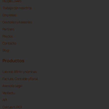
People Lovers
Trabaja con nosotros
Empresas
Gestorías y Asesorías
Partners
Precios
Contacto
Blog
Productos
Laboral, RRHH y nóminas
Factura, Contable y Fiscal
Asesoría Legal
Verifactu
API
Calcula tu ROI