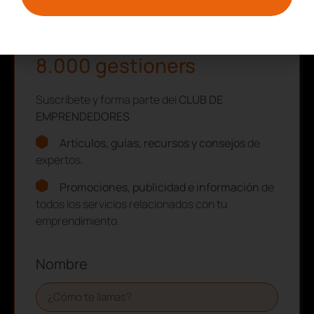
Recursos, guías y descuentos
Únete al Club de más de
8.000 gestioners
Suscríbete y forma parte del
CLUB DE
EMPRENDEDORES
Artículos, guías, recursos y consejos
de
expertos.
Promociones, publicidad e información
de
todos los servicios relacionados con tu
emprendimiento.
Nombre