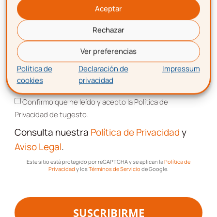
Aceptar
Laboral
Rechazar
Correo electrónico
Ver preferencias
Impagos
Política de
Declaración de
Impressum
cookies
privacidad
Aceptación de términos y condiciones
Consultas
Legales
Confirmo que he leído y acepto la Política de
Privacidad de tugesto.
Protección
Consulta nuestra
Política de Privacidad
y
Datos
Aviso Legal
.
Este sitio está protegido por reCAPTCHA y se aplican la
Política de
Privacidad
y los
Términos de Servicio
de Google.
I+D+I
SUSCRIBIRME