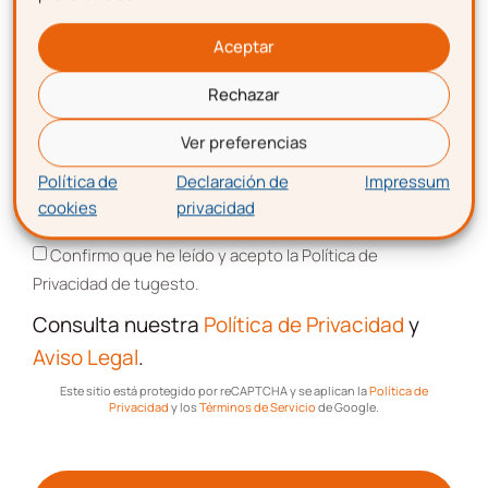
Apellidos
Únete al Club de más de
Aceptar
8.000 gestioners
Rechazar
Correo electrónico
Suscríbete y forma parte del
CLUB DE
Ver preferencias
EMPRENDEDORES
Política de
Declaración de
Impressum
Artículos, guías, recursos y consejos
de
cookies
privacidad
Aceptación de términos y condiciones
expertos.
Confirmo que he leído y acepto la Política de
Promociones, publicidad e información
de
Privacidad de tugesto.
todos los servicios relacionados con tu
emprendimiento.
Consulta nuestra
Política de Privacidad
y
Aviso Legal
.
Nombre
Este sitio está protegido por reCAPTCHA y se aplican la
Política de
Privacidad
y los
Términos de Servicio
de Google.