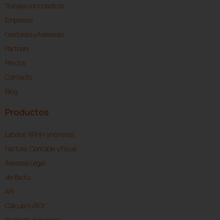
Trabaja con nosotros
Empresas
Gestorías y Asesorías
Partners
Precios
Contacto
Blog
Productos
Laboral, RRHH y nóminas
Factura, Contable y Fiscal
Asesoría Legal
Verifactu
API
Calcula tu ROI
Buzón de denuncias