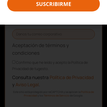
Apellidos
SUSCRIBIRME
Correo electrónico
Aceptación de términos y
condiciones
Confirmo que he leído y acepto la Política de
Privacidad de tugesto.
Consulta nuestra
Política de Privacidad
y
Aviso Legal
.
Este sitio está protegido por reCAPTCHA y se aplican la
Política de
Privacidad
y los
Términos de Servicio
de Google.