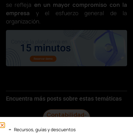
se refleja
en un mayor compromiso con la
empresa
y el esfuerzo general de la
organización.
Encuentra más posts sobre estas temáticas
Contabilidad-
Fiscal
Recursos, guías y descuentos