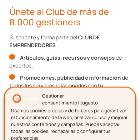
Laboral
Únete al Club de más de
8.000 gestioners
Impagos
Suscríbete y forma parte del
CLUB DE
EMPRENDEDORES
Consultas
Legales
Artículos, guías, recursos y consejos
de
expertos.
Protección
Promociones, publicidad e información
de
Datos
todos los servicios relacionados con tu
emprendimiento.
Gestionar
consentimiento | tugesto
I+D+I
Usamos cookies propias y de terceros para garantizar
Nombre
el funcionamiento de la web, analizar su uso y mejorar
nuestros contenidos y campañas. Puedes aceptar
todas las cookies, rechazarlas o configurar tus
Recursos, guías y descuentos
preferencias.