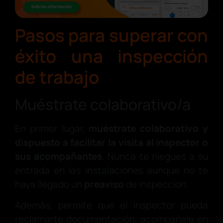
Pasos para superar con
éxito una inspección
de trabajo
Muéstrate colaborativo/a
En primer lugar,
muéstrate colaborativo y
dispuesto a facilitar la visita al inspector o
sus acompañantes
. Nunca te niegues a su
entrada en las instalaciones aunque no te
haya llegado un
preaviso
de inspección.
Además, permite que el inspector pueda
reclamarte documentación, acompáñale en