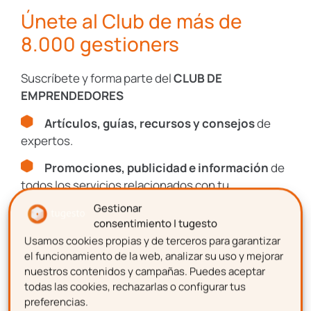
Únete al Club de más de
8.000 gestioners
Correo electrónico
Suscríbete y forma parte del
CLUB DE
EMPRENDEDORES
Aceptación de términos y
Artículos, guías, recursos y consejos
de
expertos.
condiciones
Promociones, publicidad e información
de
Confirmo que he leído y acepto la Política de
todos los servicios relacionados con tu
Privacidad de tugesto.
emprendimiento.
Gestionar
Consulta nuestra
Política de Privacidad
consentimiento | tugesto
y
Aviso Legal
.
Usamos cookies propias y de terceros para garantizar
Nombre
el funcionamiento de la web, analizar su uso y mejorar
Este sitio está protegido por reCAPTCHA y se aplican la
Política de
Privacidad
y los
Términos de Servicio
de Google.
nuestros contenidos y campañas. Puedes aceptar
todas las cookies, rechazarlas o configurar tus
preferencias.
Apellidos