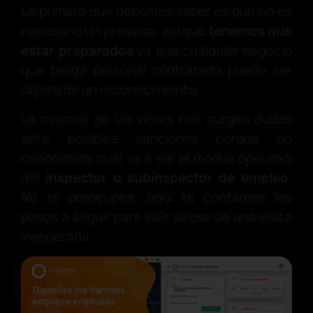
Lo primero que debemos saber es que no es
necesario un preaviso, así que
tenemos que
estar preparados
ya que cualquier negocio
que tenga personal contratado puede ser
objeto de un reconocimiento.
La mayoría de las veces nos surgen dudas
ante posibles sanciones porque no
conocemos cuál va a ser el modus operandi
del
inspector
o
subinspector de empleo
.
No te preocupes, aquí te contamos los
pasos a seguir para salir airoso de una visita
inesperada.