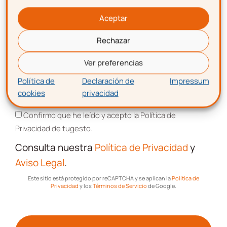
SUSCRIBIRME
Aceptar
Rechazar
Correo electrónico
Ver preferencias
Política de
Declaración de
Impressum
cookies
privacidad
Aceptación de términos y condiciones
Confirmo que he leído y acepto la Política de
Privacidad de tugesto.
Descarga gratis
la
Consulta nuestra
Política de Privacidad
y
plantilla para hacer una
Aviso Legal
.
nómina
Este sitio está protegido por reCAPTCHA y se aplican la
Política de
Privacidad
y los
Términos de Servicio
de Google.