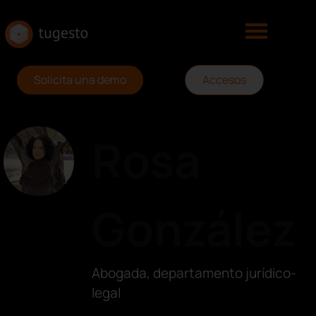
Solicita una demo
Accesos
Rosa
González
Abogada, departamento jurídico-
legal