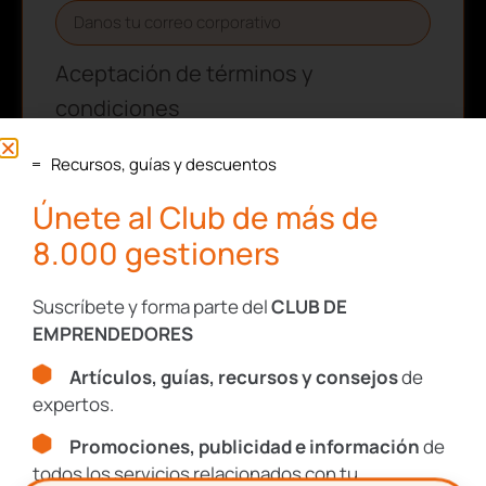
Aceptación de términos y
condiciones
Confirmo que he leído y acepto la Política de
Recursos, guías y descuentos
Privacidad de tugesto.
Únete al Club de más de
Consulta nuestra
Política de Privacidad
8.000 gestioners
y
Aviso Legal
.
Este sitio está protegido por reCAPTCHA y se aplican la
Política de
Privacidad
y los
Términos de Servicio
de Google.
Suscríbete y forma parte del
CLUB DE
EMPRENDEDORES
Artículos, guías, recursos y consejos
de
SUSCRIBIRME
expertos.
Promociones, publicidad e información
de
todos los servicios relacionados con tu