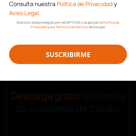
Consulta nuestra
Política de Privacidad
y
Aviso Legal
.
Este sitio está protegido por reCAPTCHA y se aplican la
Política de
Privacidad
y los
Términos de Servicio
de Google.
¡Descarga!
SUSCRIBIRME
Descarga gratis
la plantilla
de cuadrante de trabajo