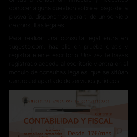
conocer alguna cuestión sobre el pago de la
plusvalía, disponemos para ti de un servicio
de consultas legales.
Para realizar una consulta legal entra en
tugesto.com, haz clic en prueba gratis y
regístrate en el escritorio. Una vez te hayas
registrado accede al escritorio y entra en el
modulo de consultas legales, que se sitúan
dentro del apartado de servicios jurídicos.