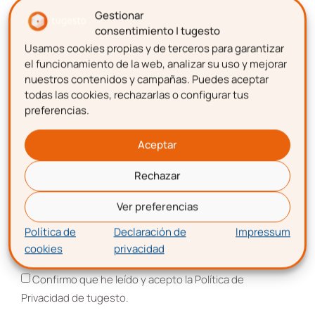
emprendimiento.
Gestionar
consentimiento | tugesto
Usamos cookies propias y de terceros para garantizar
Nombre
el funcionamiento de la web, analizar su uso y mejorar
nuestros contenidos y campañas. Puedes aceptar
todas las cookies, rechazarlas o configurar tus
preferencias.
Descarga gratis
la
Apellidos
plantilla para hacer una
Aceptar
nómina
Rechazar
Correo electrónico
Ver preferencias
Política de
Declaración de
Impressum
cookies
privacidad
Aceptación de términos y condiciones
Confirmo que he leído y acepto la Política de
Privacidad de tugesto.