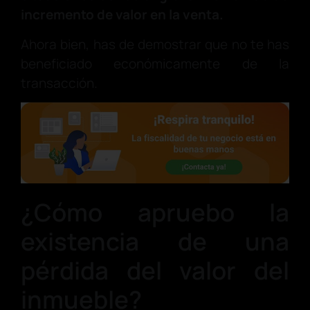
incremento de valor en la venta.
Ahora bien, has de demostrar que no te has
beneficiado económicamente de la
transacción.
¿Cómo apruebo la
existencia de una
pérdida del valor del
inmueble?