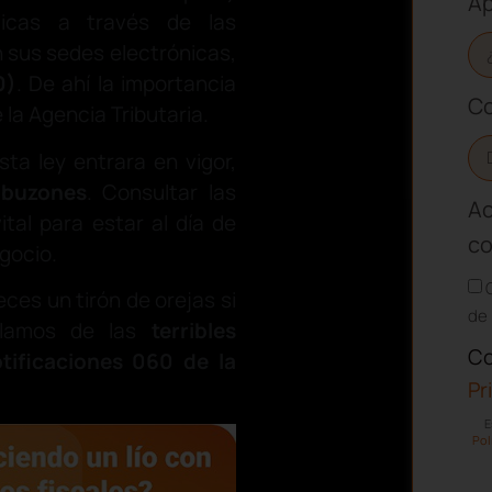
Ap
blicas a través de las
 sus sedes electrónicas,
0)
. De ahí la importancia
Co
la Agencia Tributaria.
ta ley entrara en vigor,
 buzones
. Consultar las
Ac
tal para estar al día de
co
gocio.
ces un tirón de orejas si
de 
blamos de las
terribles
Co
tificaciones 060 de la
Pr
E
Pol