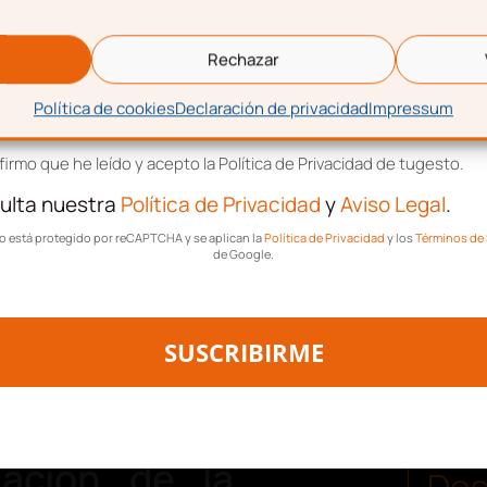
eo electrónico
Rechazar
Política de cookies
Declaración de privacidad
Impressum
tación de términos y condiciones
irmo que he leído y acepto la Política de Privacidad de tugesto.
ulta nuestra
Política de Privacidad
y
Aviso Legal
.
tio está protegido por reCAPTCHA y se aplican la
Política de Privacidad
y los
Términos de 
de Google.
SUSCRIBIRME
ta. La Agencia Tributaria
ación de la
Des