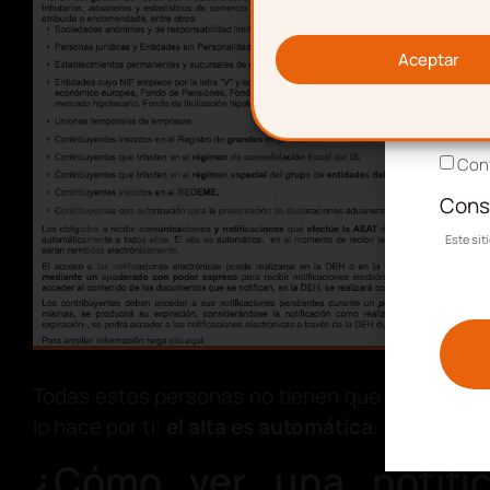
Corr
Aceptar
Acep
Conf
Cons
Este si
Todas estas personas no tienen que darse de al
lo hace por ti:
el alta es automática
.
¿Cómo ver una notific