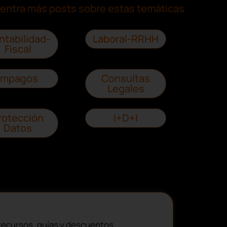
entra más posts sobre estas temáticas
ntabilidad-
Laboral-RRHH
Fiscal
Impagos
Consultas
Legales
rotección
I+D+I
Datos
ecursos, guías y descuentos