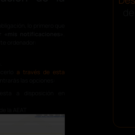
de
bligación, lo primero que
 «mis notificaciones»
.
nte ordenador:
.
cerlo
a través de esta
ntrarás las opciones:
uesta a disposición en
de la AEAT