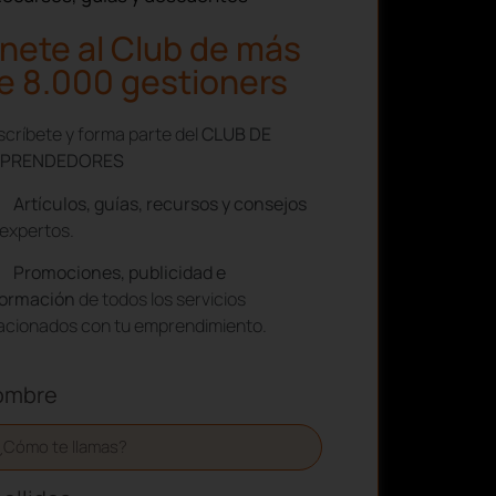
nete al Club de más
e 8.000 gestioners
críbete y forma parte del
CLUB DE
PRENDEDORES
Artículos, guías, recursos y consejos
expertos.
Promociones, publicidad e
formación
de todos los servicios
lacionados con tu emprendimiento.
ombre