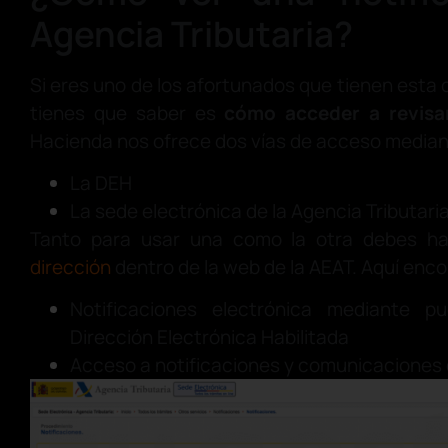
Agencia Tributaria?
Si eres uno de los afortunados que tienen esta o
tienes que saber es
cómo acceder a revisar
Hacienda nos ofrece dos vías de acceso media
La DEH
La sede electrónica de la Agencia Tributaria
Tanto para usar una como la otra debes ha
dirección
dentro de la web de la AEAT. Aquí enco
Notificaciones electrónica mediante p
Dirección Electrónica Habilitada
Acceso a notificaciones y comunicaciones 