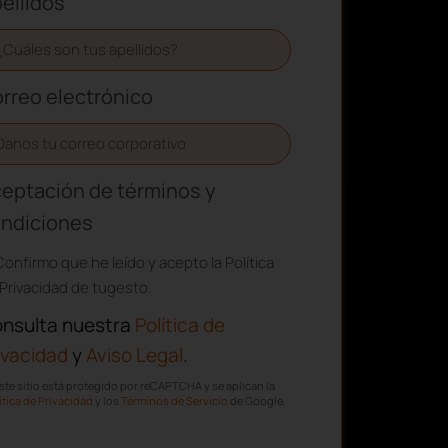
ellidos
rreo electrónico
eptación de términos y
ndiciones
Confirmo que he leído y acepto la Política
Privacidad de tugesto.
nsulta nuestra
Política de
ivacidad
y
Aviso Legal
.
ste sitio está protegido por reCAPTCHA y se aplican la
ítica de Privacidad
y los
Términos de Servicio
de Google.