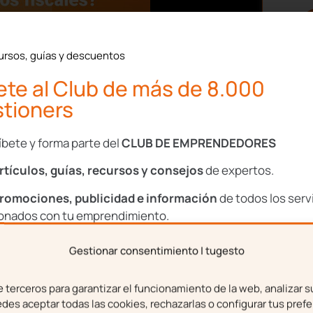
ursos, guías y descuentos
te al Club de más de 8.000
tioners
evisar las
nda?
íbete y forma parte del
CLUB DE EMPRENDEDORES
rtículos, guías, recursos y consejos
de expertos.
quién está obligado a
romociones, publicidad e información
de todos los serv
bién te adelantamos que
ionados con tu emprendimiento.
ciudadano.
Gestionar consentimiento | tugesto
 obligados a recibir las
bre
Apellidos
ienda.
terceros para garantizar el funcionamiento de la web, analizar s
es aceptar todas las cookies, rechazarlas o configurar tus prefe