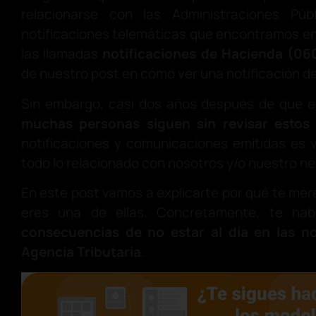
relacionarse con las Administraciones Pú
notificaciones telemáticas que encontramos en
las llamadas
notificaciones de Hacienda (06
de nuestro post en cómo ver una notificación de 
Sin embargo, casi dos años después de que es
muchas personas siguen sin revisar estos
notificaciones y comunicaciones emitidas es vi
todo lo relacionado con nosotros y/o nuestro ne
En este post vamos a explicarte por qué te mere
eres una de ellas. Concretamente, te ha
consecuencias de no estar al día en las no
Agencia Tributaria
.