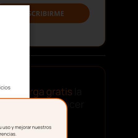
SUSCRIBIRME
icios
Descarga gratis
la
plantilla para hacer
una nómina
u uso y mejorar nuestros
rencias.