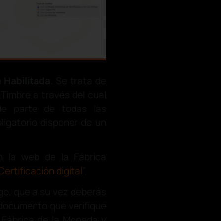
 Habilitada
. Se trata de
 Timbre a través del cual
 de parte de todas las
ligatorio disponer de un
 en la web de la Fábrica
Certificación digital
”.
igo, que a su vez deberás
n documento que verifique
a Fábrica de la Moneda y