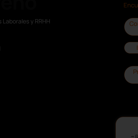
reno
Encu
s Laborales y RRHH
Co
a
P
R