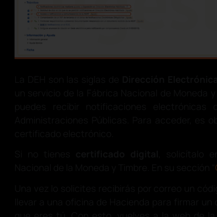
La DEH son las siglas de
Dirección Electrónica
un servicio de la Fábrica Nacional de Moneda y
puedes recibir notificaciones electrónicas
Administraciones Públicas. Para acceder, es ob
certificado electrónico.
Si no tienes
certificado digital
, solicítalo
Nacional de la Moneda y Timbre. En su sección “
Una vez lo solicites recibirás por correo un cód
llevar a una oficina de Hacienda para firmar u
que eres tú. Con esto, vuelves a la web de l