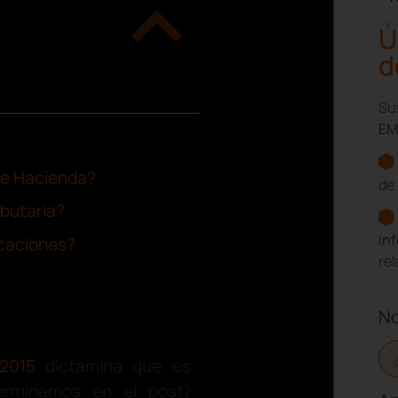
Ú
d
Sus
EM
 de Hacienda?
de 
ibutaria?
in
icaciones?
re
N
2015
dictamina que es
terminamos en el post)