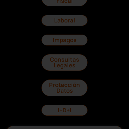
Fiscal
Laboral
Impagos
Consultas
Legales
Protección
Datos
I+D+I