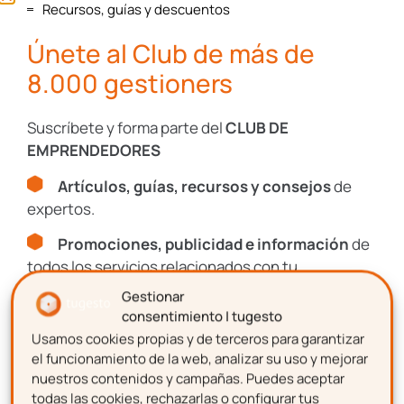
Recursos, guías y descuentos
Únete al Club de más de
SUSCRIBIRME
8.000 gestioners
Suscríbete y forma parte del
CLUB DE
EMPRENDEDORES
Artículos, guías, recursos y consejos
de
expertos.
Promociones, publicidad e información
de
todos los servicios relacionados con tu
emprendimiento.
Descarga gratis
la
Gestionar
consentimiento | tugesto
plantilla para hacer una
Usamos cookies propias y de terceros para garantizar
Nombre
el funcionamiento de la web, analizar su uso y mejorar
nómina
nuestros contenidos y campañas. Puedes aceptar
todas las cookies, rechazarlas o configurar tus