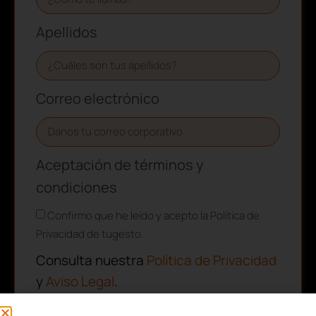
Apellidos
Correo electrónico
Aceptación de términos y
condiciones
Confirmo que he leído y acepto la Política de
Privacidad de tugesto.
Consulta nuestra
Política de Privacidad
y
Aviso Legal
.
Este sitio está protegido por reCAPTCHA y se aplican la
Política de
Privacidad
y los
Términos de Servicio
de Google.