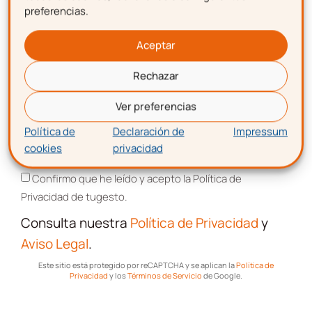
preferencias.
Apellidos
Aceptar
Rechazar
Correo electrónico
Ver preferencias
Política de
Declaración de
Impressum
cookies
privacidad
Aceptación de términos y condiciones
Confirmo que he leído y acepto la Política de
Privacidad de tugesto.
¡Descarga!
Consulta nuestra
Política de Privacidad
y
Aviso Legal
.
Este sitio está protegido por reCAPTCHA y se aplican la
Política de
Privacidad
y los
Términos de Servicio
de Google.