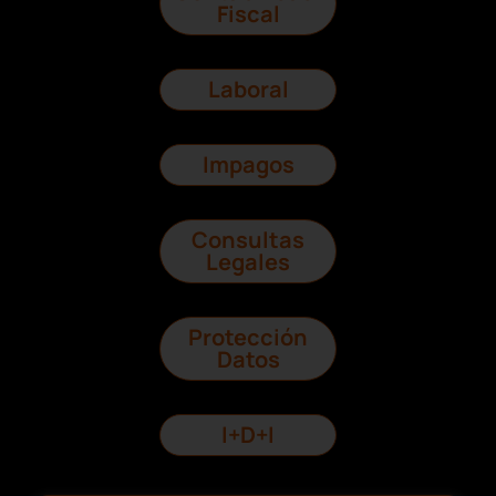
Fiscal
Laboral
Impagos
Consultas
Legales
Protección
Datos
I+D+I