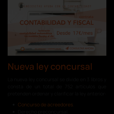
Nueva ley concursal
La nueva ley concursal se divide en 3 libros y
consta de un total de 752 artículos que
pretenden ordenar y clarificar la ley anterior:
Concurso de acreedores
.
Derecho preconcursal.