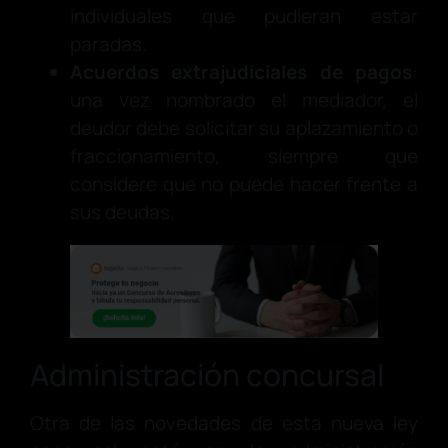
individuales que pudieran estar
paradas.
Acuerdos extrajudiciales de pagos
:
una vez nombrado el mediador, el
deudor debe solicitar su aplazamiento o
fraccionamiento, siempre que
considere que no puede hacer frente a
sus deudas.
Administración concursal
Otra de las novedades de esta nueva ley