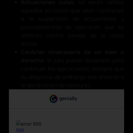
Actuaciones nulas
: no serán válidas
aquellas acciones que sean contrarias
a la suspensión de actuaciones y
procedimientos de ejecución que se
realicen contra bienes de la masa
activa.
Carácter innecesario de un bien o
derecho
: el juez puede declararlo para
continuar las ejecuciones, siempre que
su diligencia de embargo sea anterior a
la declaración de concurso.