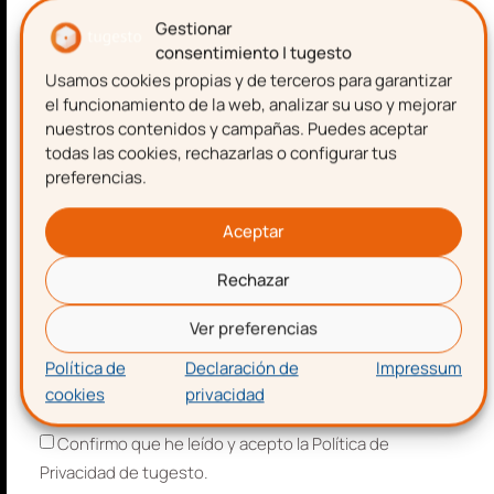
emprendimiento.
puede incluir la cesión de bienes o
Gestionar
derechos a los acreedores, como parte
consentimiento | tugesto
Usamos cookies propias y de terceros para garantizar
de los pagos de los créditos.
Nombre
el funcionamiento de la web, analizar su uso y mejorar
La
homologación del acuerdo
, a
nuestros contenidos y campañas. Puedes aceptar
determinados acreedores, se puede
todas las cookies, rechazarlas o configurar tus
llevar a cabo a pesar del carácter
preferencias.
Apellidos
desproporcionado exigido a uno o
Aceptar
varios acreedores.
Régimen de incumplimiento
: se
Rechazar
Correo electrónico
añaden los acuerdos de refinanciación
homologados y sus efectos a los no
Ver preferencias
sujetos a homologación; además, la
Política de
Declaración de
Impressum
declaración de incumplimiento indicará
cookies
privacidad
Aceptación de términos y condiciones
su resolución y desaparecerán los
Confirmo que he leído y acepto la Política de
efectos sobre los créditos.
Privacidad de tugesto.
Concurso consecutivo a un acuerdo