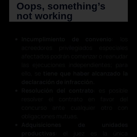
Incumplimiento de convenio
: los
acreedores privilegiados especiales
afectados podrán comenzar o reanudar
las ejecuciones independientes; para
ello, se
tiene que haber alcanzado la
declaración de infracción.
Resolución del contrato
: es posible
resolver el contrato en favor del
concurso ante cualquier otro con
obligaciones mutuas.
Adquisiciones de unidades
productivas
: el juez es la única