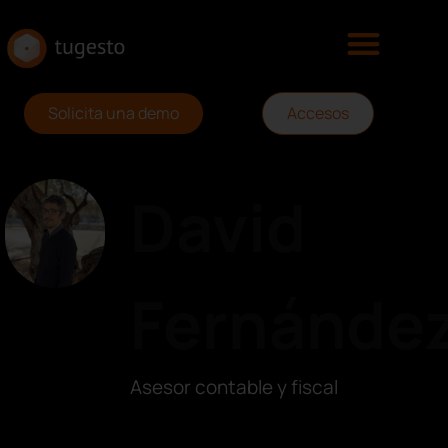
Solicita una demo
Accesos
David
Fernánde
Asesor contable y fiscal