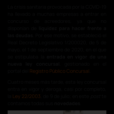
La crisis sanitaria provocada por la COVID-19
ha llevado a muchas empresas a entrar en
concurso de acreedores, ya que no
disponían de
liquidez para hacer frente a
las deudas
. Por ese motivo, se estableció el
Real Decreto Legislativo 1/200020, de 5 de
mayo, el 1 de septiembre de 2020, en el que
se estipulaba la
entrada en vigor de una
nueva ley concursal
, gestionado en el
portal del
Registro Público Concursal
.
Cuatro meses más tarde, esta ley concursal
entra en vigor y deroga, casi por completo,
la
Ley 22/2003
, de 9 de julio; en este
post
te
contamos todas sus
novedades
.